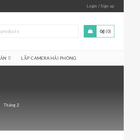
/
Login
Sign up
0
₫
0
OẢN
LẮP CAMERA HẢI PHÒNG
Tháng 2