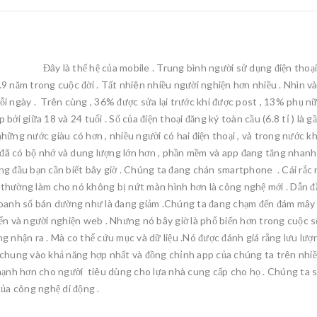
hệ của mobile . Trung bình người sử dụng điện thoại sử dụn
9 năm trong cuộc đời . Tất nhiên nhiều người nghiện hơn nhiều . Nhìn vào
i ngày . Trên cùng , 36% được sửa lại trước khi được post , 13% phụ nữ 
bởi giữa 18 và 24 tuổi . Số của điện thoại đăng ký toàn cầu (6.8 tỉ ) là g
những nước giàu có hơn , nhiều người có hai điện thoại , và trong nước 
i đã có bộ nhớ và dung lượng lớn hơn , phần mềm và app đang tăng nhanh .
g đầu bạn cần biết bây giờ . Chúng ta đang chán smartphone . Cái rắc r
 thường làm cho nó không bị nứt màn hình hơn là công nghệ mới . Dẫn đầ
anh số bán dường như là đang giảm .Chúng ta đang chạm đến đám mây và
iển và người nghiện web . Nhưng nó bây giờ là phổ biến hơn trong cuộc 
ng nhận ra . Mà co thể cứu mục và dữ liệu .Nó được đánh giá rằng lưu l
 chung vào khả năng hợp nhất và đồng chỉnh app của chúng ta trên nhiều
nh hơn cho người tiêu dùng cho lựa nhà cung cấp cho họ . Chúng ta sẽ g
của công nghệ di động .