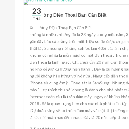
23
Xu Hướng Điện Thoại Bạn Cần Biết
TH2
Xu Hướng Điện Thoại Bạn Cần Biết Đây là thế 
không là nhiều , nhưng đó là 23 ngày trong một năm , 3.
gần đây báo cáo rằng trên một triệu selfie được chụp mỗ
thật là , Samsung nói rằng selfies làm 40% của ảnh chụp 
không có nghĩa là mỗi người có một điện thoại . Trong 
điện thoại là kinh ngạc . Chỉ chưa đầy 20 năm điện thoạ
nó khó để giữ xu hướng hiện hành . Đây là xu hướng hàn
người không hào hứng với nó nữa . Nâng cấp điện thoại
iPhone sử dụng ở mỹ . Theo sát là SamSung . Nhưng do
mây " , sự thích thú nói chung là dành cho nhà phát tr
internet toàn cầu là trên đám mây , ngay cả khi họ khô
2018 . Sẽ là quan trọng hơn cho các nhà phát triển tập
.Dự đoán rằng sẽ có thêm đám mây và một thị trường mạ
là kết nối hoàn hảo đến nhau . Đây là 20 năm tiếp theo 
Read More