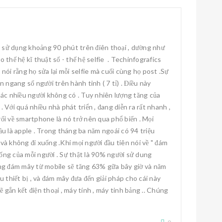
g khoảng 90 phút trên điên thoại , dường như
 thế hệ kĩ thuật số - thế hệ selfie . Techinfografics
nói rằng họ sửa lại mỗi selfie mà cuối cùng họ post .Sự
ần ngang số người trên hành tinh ( 7 tỉ) . Điều này
khác nhiều người không có . Tuy nhiên lượng tăng của
 Với quá nhiều nhà phát triển , đang diễn ra rất nhanh ,
ối về smartphone là nó trở nên qua phổ biến . Mọi
u là apple . Trong tháng ba năm ngoái có 94 triệu
 không đi xuống .Khi mọi người đầu tiên nói về " đám
sống của mỗi người . Sự thật là 90% người sử dung
ượng đám mây từ mobile sẽ tăng 63% gữa bây giờ và năm
 thiết bị , và đám mây đưa đến giải pháp cho cái này
ắn kết điện thoại , máy tính , máy tinh bảng .. Chúng