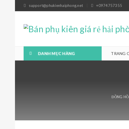
support@phukienhaiphong.net
+0974757355
DANH MỤC HÀNG
TRANG 
ĐỒNG HỒ