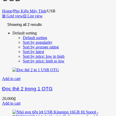
Home
/
Phụ Kiện Máy Tính
/
USB
⊞
Grid view
⊟
List view
Showing all 2 results
Default sorting
Default sorting
Sort by popularity
Sort by average rating
Sort by latest
Sort by price: low to high
Sort by price: high to low
Add to cart
Đọc thẻ 2 trong 1 OTG
20,000
₫
Add to cart