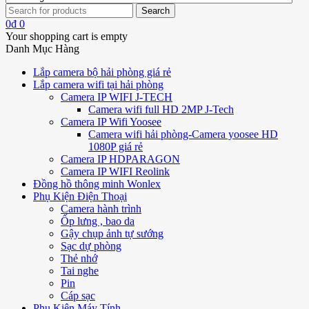
0
₫
0
Your shopping cart is empty
Danh Mục Hàng
Lắp camera bộ hải phòng giá rẻ
Lắp camera wifi tại hải phòng
Camera IP WIFI J-TECH
Camera wifi full HD 2MP J-Tech
Camera IP Wifi Yoosee
Camera wifi hải phòng-Camera yoosee HD
1080P giá rẻ
Camera IP HDPARAGON
Camera IP WIFI Reolink
Đồng hồ thông minh Wonlex
Phụ Kiện Điện Thoại
Camera hành trình
Ốp lưng , bao da
Gậy chụp ảnh tự sướng
Sạc dự phòng
Thẻ nhớ
Tai nghe
Pin
Cáp sạc
Phụ Kiện Máy Tính