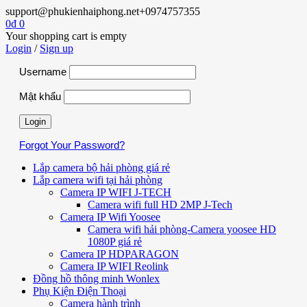
support@phukienhaiphong.net
+0974757355
0
₫
0
Your shopping cart is empty
Login
/
Sign up
Username
Mật khẩu
Forgot Your Password?
Lắp camera bộ hải phòng giá rẻ
Lắp camera wifi tại hải phòng
Camera IP WIFI J-TECH
Camera wifi full HD 2MP J-Tech
Camera IP Wifi Yoosee
Camera wifi hải phòng-Camera yoosee HD
1080P giá rẻ
Camera IP HDPARAGON
Camera IP WIFI Reolink
Đồng hồ thông minh Wonlex
Phụ Kiện Điện Thoại
Camera hành trình