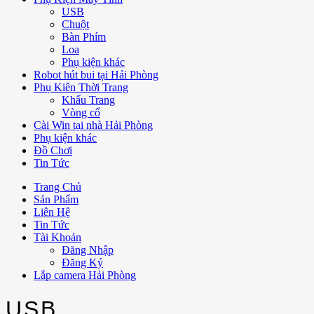
USB
Chuột
Bàn Phím
Loa
Phụ kiện khác
Robot hút bui tại Hải Phòng
Phụ Kiên Thời Trang
Khẩu Trang
Vòng cổ
Cài Win tại nhà Hải Phòng
Phụ kiện khác
Đồ Chơi
Tin Tức
Trang Chủ
Sản Phẩm
Liên Hệ
Tin Tức
Tài Khoản
Đăng Nhập
Đăng Ký
Lắp camera Hải Phòng
USB