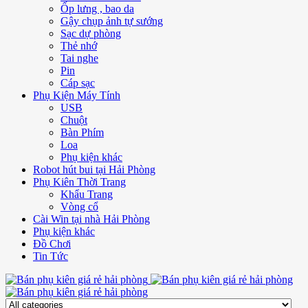
Ốp lưng , bao da
Gậy chụp ảnh tự sướng
Sạc dự phòng
Thẻ nhớ
Tai nghe
Pin
Cáp sạc
Phụ Kiện Máy Tính
USB
Chuột
Bàn Phím
Loa
Phụ kiện khác
Robot hút bui tại Hải Phòng
Phụ Kiên Thời Trang
Khẩu Trang
Vòng cổ
Cài Win tại nhà Hải Phòng
Phụ kiện khác
Đồ Chơi
Tin Tức