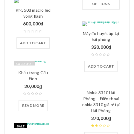
OPTIONS
Rf-550d macro led
vòng flash
600,000
₫
Máy đo huyết áp tại
hải phòng
ADD TO CART
320,000
₫
SOLD OUT
ADD TO CART
Khẩu trang Gấu
Đen
20,000
₫
Nokia 3310 Hải
Phòng – Điện thoại
nokia 3310 giá rẻ tại
READ MORE
Hải Phòng
370,000
₫
SALE
Rated