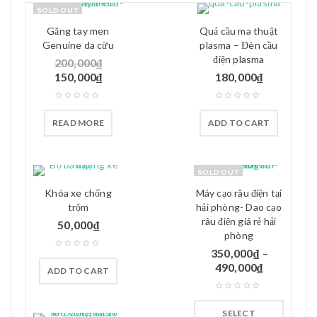
SOLD OUT
Găng tay men
Quả cầu ma thuật
Genuine da cừu
plasma – Đèn cầu
điện plasma
200,000
₫
150,000
₫
180,000
₫
READ MORE
ADD TO CART
SOLD OUT
Khóa xe chống
Máy cạo râu điện tại
trộm
hải phòng- Dao cạo
râu điện giá rẻ hải
50,000
₫
phòng
350,000
₫
–
490,000
₫
ADD TO CART
SELECT