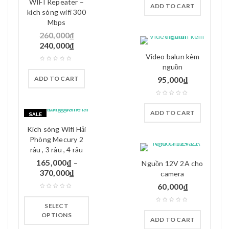
WIFI Repeater –
ADD TO CART
1.50
kích sóng wifi 300
out
Mbps
of 5
260,000
₫
240,000
₫
Video balun kèm
nguồn
ADD TO CART
95,000
₫
ADD TO CART
SALE
Kích sóng Wifi Hải
Phòng Mecury 2
râu , 3 râu , 4 râu
165,000
₫
–
Nguồn 12V 2A cho
370,000
₫
camera
60,000
₫
SELECT
OPTIONS
ADD TO CART