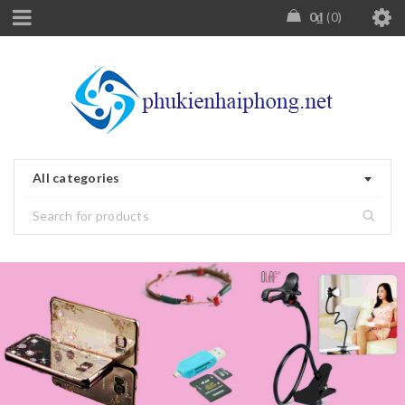
0
₫
0
All categories