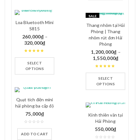
SALE
Loa Bluetooth Mini
Thang nhôm tại Hải
S815
Phòng | Thang
260,000
₫
–
nhôm rút đơn Hải
320,000
₫
Phòng
1,200,000
₫
–
Rated
5.00
out
1,550,000
₫
SELECT
of 5
OPTIONS
Rated
4.75
out
SELECT
of 5
OPTIONS
Quạt tích điện mini
hải phòng ba cấp độ
75,000
₫
Kính thiên văn tại
Hải Phòng
550,000
₫
ADD TO CART