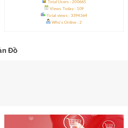
Total Users : 200665
Views Today : 109
Total views : 3394364
Who's Online : 2
ản Đồ