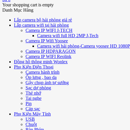
Your shopping cart is empty
Danh Mục Hàng
Lắp camera bộ hải phòng giá rẻ
Lắp camera wifi tại hải phòng
Camera IP WIFI J-TECH
Camera wifi full HD 2MP J-Tech
Camera IP Wifi Yoosee
Camera wifi hải phòng-Camera yoosee HD 1080P 
Camera IP HDPARAGON
Camera IP WIFI Reolink
Đồng hồ thông minh Wonlex
Phụ Kiện Điện Thoại
Camera hành trình
Ốp lưng , bao da
Gậy chụp ảnh tự sướng
Sạc dự phòng
Thẻ nhớ
Tai nghe
Pin
Cáp sạc
Phụ Kiện Máy Tính
USB
Chuột
Bàn Phím