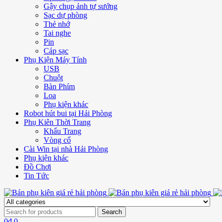
Gậy chụp ảnh tự sướng
Sạc dự phòng
Thẻ nhớ
Tai nghe
Pin
Cáp sạc
Phụ Kiện Máy Tính
USB
Chuột
Bàn Phím
Loa
Phụ kiện khác
Robot hút bui tại Hải Phòng
Phụ Kiên Thời Trang
Khẩu Trang
Vòng cổ
Cài Win tại nhà Hải Phòng
Phụ kiện khác
Đồ Chơi
Tin Tức
0
₫
0