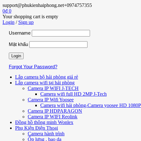
support@phukienhaiphong.net
+0974757355
0
₫
0
Your shopping cart is empty
Login
/
Sign up
Username
Mật khẩu
Forgot Your Password?
Lắp camera bộ hải phòng giá rẻ
Lắp camera wifi tại hải phòng
Camera IP WIFI J-TECH
Camera wifi full HD 2MP J-Tech
Camera IP Wifi Yoosee
Camera wifi hải phòng-Camera yoosee HD 1080P 
Camera IP HDPARAGON
Camera IP WIFI Reolink
Đồng hồ thông minh Wonlex
Phụ Kiện Điện Thoại
Camera hành trình
Ốp lưng , bao da