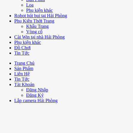
Loa
Phụ kiện khác
Robot hút bui tại Hải Phòng
Phụ Kiên Thời Trang
Khẩu Trang
Vòng cổ
Cài Win tại nhà Hải Phòng
Phụ kiện khác
Đồ Chơi
Tin Tức
Trang Chủ
Sản Phẩm
Liên Hệ
Tin Tức
Tài Khoản
Đăng Nhập
Đăng Ký
Lắp camera Hải Phòng