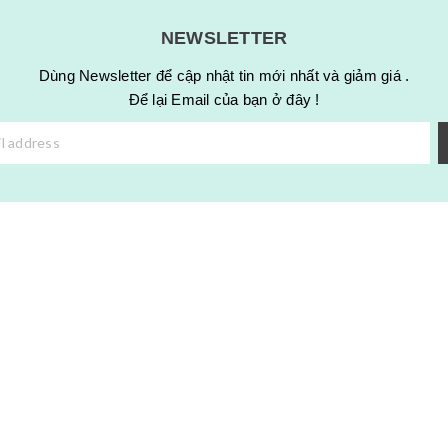
NEWSLETTER
Dùng Newsletter để cập nhật tin mới nhất và giảm giá .
Để lại Email của bạn ở đây !
Đồng Hồ Thông Minh Wonlex KT39 4G Android –
Smartwatch Camera Xoay, GPS Và Theo Dõi Sức