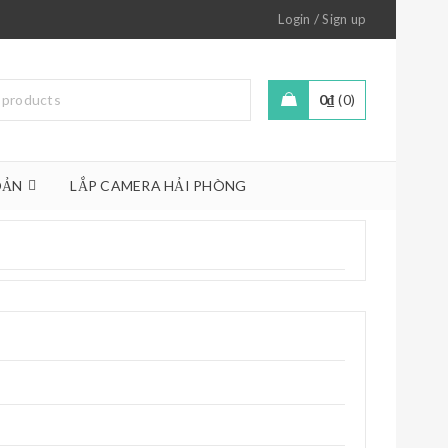
/
Login
Sign up
0
₫
0
OẢN
LẮP CAMERA HẢI PHÒNG