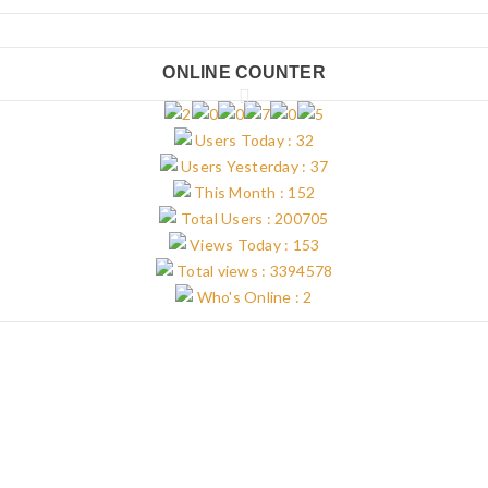
ONLINE COUNTER
Users Today : 32
Users Yesterday : 37
This Month : 152
Total Users : 200705
Views Today : 153
Total views : 3394578
Who's Online : 2