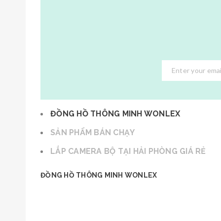
ĐỒNG HỒ THÔNG MINH WONLEX
SẢN PHẨM BÁN CHẠY
LẮP CAMERA BỘ TẠI HẢI PHÒNG GIÁ RẺ
ĐỒNG HỒ THÔNG MINH WONLEX