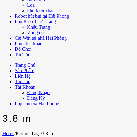
Loa
Phụ kiện khác
Robot hút bui tại Hải Phòng
Phụ Kiên Thời Trang
Khẩu Trang
Vòng cổ
Cài Win tại nhà Hải Phòng
Phụ kiện khác
Đồ Chơi
Tin Tức
Trang Chủ
Sản Phẩm
Liên Hệ
Tin Tức
Tài Khoản
Đăng Nhập
Đăng Ký
Lắp camera Hải Phòng
3.8 m
Home
/
Product Loại
/
3.8 m