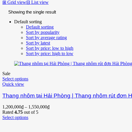
⊞
Grid view
⊟
List view
Showing the single result
Default sorting
Default sorting
Sort by popularity
Sort by average rating
Sort by latest
Sort by price: low to high
Sort by price: high to low
Sale
Select options
Quick view
Thang nhôm tại Hải Phòng | Thang nhôm rút đơn 
1,200,000
₫
–
1,550,000
₫
Rated
4.75
out of 5
Select options