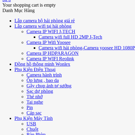
Your shopping cart is empty
Danh Mục Hàng
Lắp camera bộ hải phòng giá rẻ
Lắp camera wifi tại hải phòng
Camera IP WIFI J-TECH
Camera wifi full HD 2MP J-Tech
Camera IP Wifi Yoosee
Camera wifi hải phòng-Camera yoosee HD 1080P 
Camera IP HDPARAGON
Camera IP WIFI Reolink
Đồng hồ thông minh Wonlex
Phụ Kiện Điện Thoại
Camera hành trình
Ốp lưng , bao da
Gậy chụp ảnh tự sướng
Sạc dự phòng
Thẻ nhớ
Tai nghe
Pin
Cáp sạc
Phụ Kiện Máy Tính
USB
Chuột
Bàn Phím