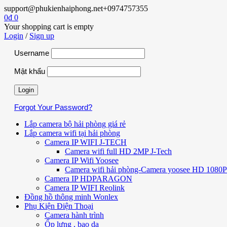
support@phukienhaiphong.net
+0974757355
0
₫
0
Your shopping cart is empty
Login
/
Sign up
Username
Mật khẩu
Forgot Your Password?
Lắp camera bộ hải phòng giá rẻ
Lắp camera wifi tại hải phòng
Camera IP WIFI J-TECH
Camera wifi full HD 2MP J-Tech
Camera IP Wifi Yoosee
Camera wifi hải phòng-Camera yoosee HD 1080P 
Camera IP HDPARAGON
Camera IP WIFI Reolink
Đồng hồ thông minh Wonlex
Phụ Kiện Điện Thoại
Camera hành trình
Ốp lưng , bao da