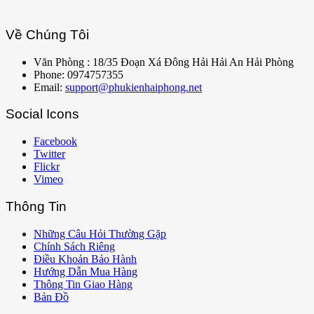
Về Chúng Tôi
Văn Phòng : 18/35 Đoạn Xá Đông Hải Hải An Hải Phòng
Phone: 0974757355
Email:
support@phukienhaiphong.net
Social Icons
Facebook
Twitter
Flickr
Vimeo
Thông Tin
Những Câu Hỏi Thường Gặp
Chính Sách Riêng
Điều Khoản Bảo Hành
Hướng Dẫn Mua Hàng
Thông Tin Giao Hàng
Bản Đồ