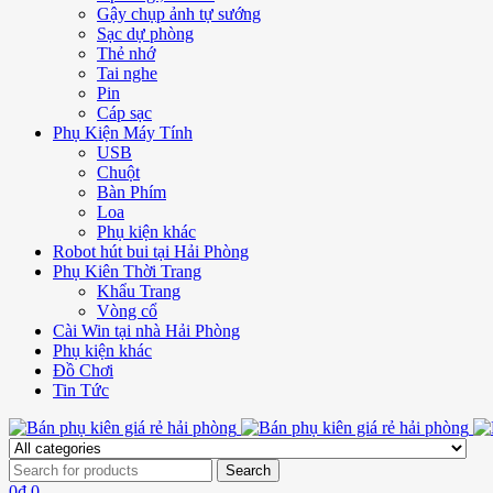
Gậy chụp ảnh tự sướng
Sạc dự phòng
Thẻ nhớ
Tai nghe
Pin
Cáp sạc
Phụ Kiện Máy Tính
USB
Chuột
Bàn Phím
Loa
Phụ kiện khác
Robot hút bui tại Hải Phòng
Phụ Kiên Thời Trang
Khẩu Trang
Vòng cổ
Cài Win tại nhà Hải Phòng
Phụ kiện khác
Đồ Chơi
Tin Tức
0
₫
0