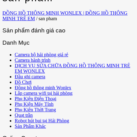
ĐỒNG HỒ THÔNG MINH WONLEX | ĐỒNG HỒ THÔNG
MINH TRẺ EM
/
san pham
Sản phẩm đánh giá cao
Danh Mục
Camera bộ hải phòng giá rẻ
Camera hành trình
DỊCH VỤ SỬA CHỮA ĐỒNG HỒ THÔNG MINH TRẺ
EM WONLEX
Đầu ghi camera
Đồ Chơi
Đồng hồ thông minh Wonlex
Lắp camera wifi tại hải phòng
Phụ Kiện Điện Thoại
Phụ Kiện Máy Tính
Phụ Kiên Thời Trang
Quạt trần
Robot hút bui tại Hải Phòng
Sản Phẩm Khác