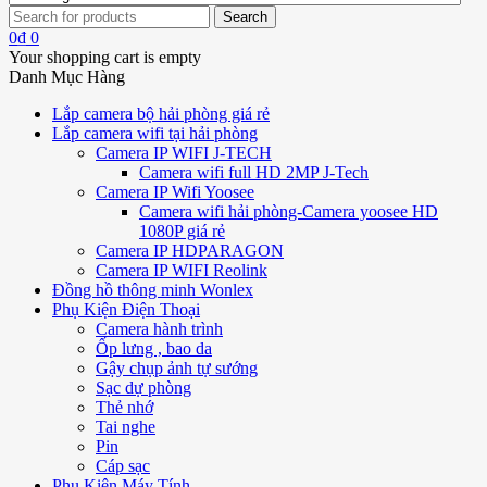
0
₫
0
Your shopping cart is empty
Danh Mục Hàng
Lắp camera bộ hải phòng giá rẻ
Lắp camera wifi tại hải phòng
Camera IP WIFI J-TECH
Camera wifi full HD 2MP J-Tech
Camera IP Wifi Yoosee
Camera wifi hải phòng-Camera yoosee HD
1080P giá rẻ
Camera IP HDPARAGON
Camera IP WIFI Reolink
Đồng hồ thông minh Wonlex
Phụ Kiện Điện Thoại
Camera hành trình
Ốp lưng , bao da
Gậy chụp ảnh tự sướng
Sạc dự phòng
Thẻ nhớ
Tai nghe
Pin
Cáp sạc
Phụ Kiện Máy Tính