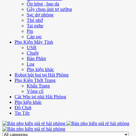
Ốp lưng , bao da
Gậy chụp ảnh tự sướng
Sạc dự phòng
Thẻ nhớ
Tai nghe
Pin
Cáp sạc
Phụ Kiện Máy Tính
USB
Chuột
Bàn Phím
Loa
Phụ kiện khác
Robot hút bui tại Hải Phòng
Phụ Kiên Thời Trang
Khẩu Trang
Vòng cổ
Cài Win tại nhà Hải Phòng
Phụ kiện khác
Đồ Chơi
Tin Tức