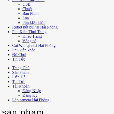
USB
Chuột
Bàn Phím
Loa
Phụ kiện khác
Robot hút bui tại Hải Phòng
Phụ Kiên Thời Trang
Khẩu Trang
Vòng cổ
Cài Win tại nhà Hải Phòng
Phụ kiện khác
Đồ Chơi
Tin Tức
Trang Chủ
Sản Phẩm
Liên Hệ
Tin Tức
Tài Khoản
Đăng Nhập
Đăng Ký
Lắp camera Hải Phòng
san pham