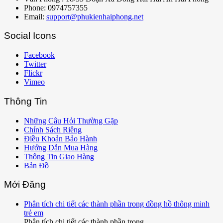
Phone: 0974757355
Email:
support@phukienhaiphong.net
Social Icons
Facebook
Twitter
Flickr
Vimeo
Thông Tin
Những Câu Hỏi Thường Gặp
Chính Sách Riêng
Điều Khoản Bảo Hành
Hướng Dẫn Mua Hàng
Thông Tin Giao Hàng
Bản Đồ
Mới Đăng
Phân tích chi tiết các thành phần trong đồng hồ thông minh
trẻ em
Phân tích chi tiết các thành phần trong