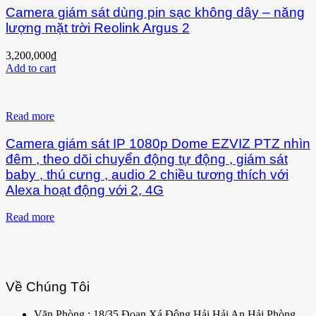
Camera giám sát dùng pin sạc không dây – năng
lượng mặt trời Reolink Argus 2
3,200,000
₫
Add to cart
Read more
Camera giám sát IP 1080p Dome EZVIZ PTZ nhìn
đêm , theo dõi chuyển động tự động , giám sát
baby , thú cưng , audio 2 chiều tương thích với
Alexa hoạt động với 2, 4G
Read more
Về Chúng Tôi
Văn Phòng : 18/35 Đoạn Xá Đông Hải Hải An Hải Phòng