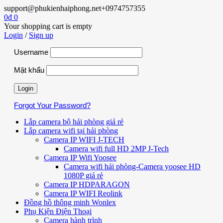
support@phukienhaiphong.net
+0974757355
0
₫
0
Your shopping cart is empty
Login
/
Sign up
Username
Mật khẩu
Forgot Your Password?
Lắp camera bộ hải phòng giá rẻ
Lắp camera wifi tại hải phòng
Camera IP WIFI J-TECH
Camera wifi full HD 2MP J-Tech
Camera IP Wifi Yoosee
Camera wifi hải phòng-Camera yoosee HD
1080P giá rẻ
Camera IP HDPARAGON
Camera IP WIFI Reolink
Đồng hồ thông minh Wonlex
Phụ Kiện Điện Thoại
Camera hành trình