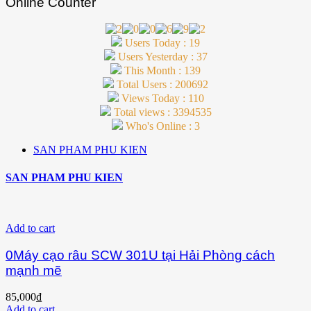
Online Counter
Users Today : 19
Users Yesterday : 37
This Month : 139
Total Users : 200692
Views Today : 110
Total views : 3394535
Who's Online : 3
SAN PHAM PHU KIEN
SAN PHAM PHU KIEN
Add to cart
0Máy cạo râu SCW 301U tại Hải Phòng cách
mạnh mẽ
85,000
₫
Add to cart