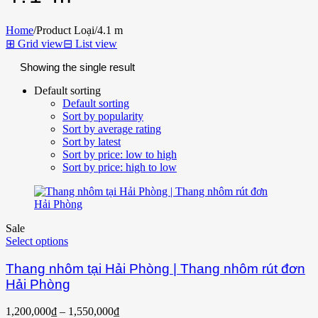
Home
/
Product Loại
/
4.1 m
⊞
Grid view
⊟
List view
Showing the single result
Default sorting
Default sorting
Sort by popularity
Sort by average rating
Sort by latest
Sort by price: low to high
Sort by price: high to low
Sale
Select options
Thang nhôm tại Hải Phòng | Thang nhôm rút đơn
Hải Phòng
1,200,000
₫
–
1,550,000
₫