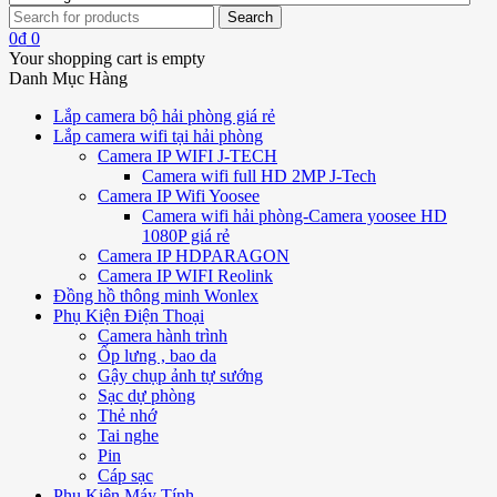
0
₫
0
Your shopping cart is empty
Danh Mục Hàng
Lắp camera bộ hải phòng giá rẻ
Lắp camera wifi tại hải phòng
Camera IP WIFI J-TECH
Camera wifi full HD 2MP J-Tech
Camera IP Wifi Yoosee
Camera wifi hải phòng-Camera yoosee HD
1080P giá rẻ
Camera IP HDPARAGON
Camera IP WIFI Reolink
Đồng hồ thông minh Wonlex
Phụ Kiện Điện Thoại
Camera hành trình
Ốp lưng , bao da
Gậy chụp ảnh tự sướng
Sạc dự phòng
Thẻ nhớ
Tai nghe
Pin
Cáp sạc
Phụ Kiện Máy Tính