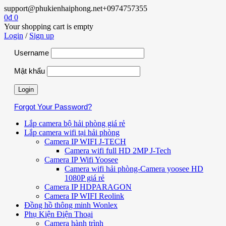
support@phukienhaiphong.net
+0974757355
0
₫
0
Your shopping cart is empty
Login
/
Sign up
Username
Mật khẩu
Forgot Your Password?
Lắp camera bộ hải phòng giá rẻ
Lắp camera wifi tại hải phòng
Camera IP WIFI J-TECH
Camera wifi full HD 2MP J-Tech
Camera IP Wifi Yoosee
Camera wifi hải phòng-Camera yoosee HD
1080P giá rẻ
Camera IP HDPARAGON
Camera IP WIFI Reolink
Đồng hồ thông minh Wonlex
Phụ Kiện Điện Thoại
Camera hành trình