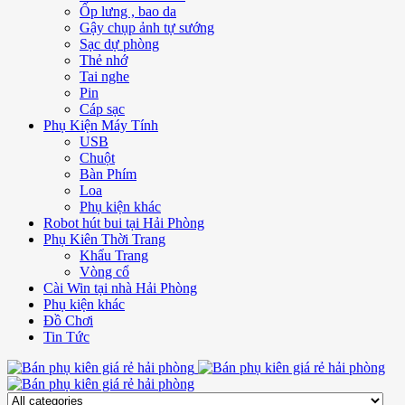
Ốp lưng , bao da
Gậy chụp ảnh tự sướng
Sạc dự phòng
Thẻ nhớ
Tai nghe
Pin
Cáp sạc
Phụ Kiện Máy Tính
USB
Chuột
Bàn Phím
Loa
Phụ kiện khác
Robot hút bui tại Hải Phòng
Phụ Kiên Thời Trang
Khẩu Trang
Vòng cổ
Cài Win tại nhà Hải Phòng
Phụ kiện khác
Đồ Chơi
Tin Tức