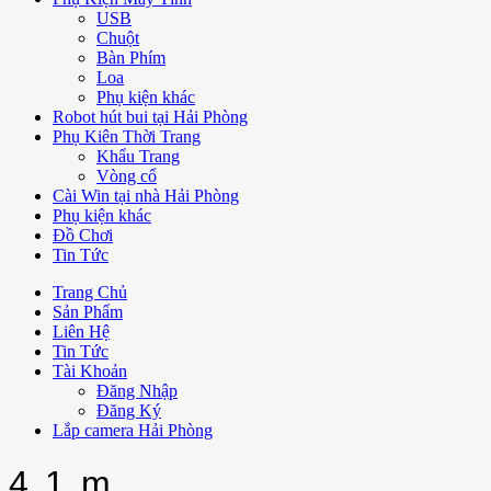
USB
Chuột
Bàn Phím
Loa
Phụ kiện khác
Robot hút bui tại Hải Phòng
Phụ Kiên Thời Trang
Khẩu Trang
Vòng cổ
Cài Win tại nhà Hải Phòng
Phụ kiện khác
Đồ Chơi
Tin Tức
Trang Chủ
Sản Phẩm
Liên Hệ
Tin Tức
Tài Khoản
Đăng Nhập
Đăng Ký
Lắp camera Hải Phòng
4.1 m