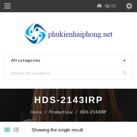
0
₫
0
All categories
HDS-2143IRP
Home
/
Product Loại
/
HDS-2143IRP
Showing the single result