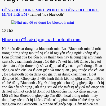
ĐỒNG HỒ THÔNG MINH WONLEX | ĐỒNG HỒ THÔNG
MINH TRẺ EM
/
Tagged "loa bluetooth"
10
Th5
Như nào để sử dụng loa bluetooth mini
Như nào để sử dụng loa bluetooth mini Loa Bluetooth mini là một
trong những sáng tạo thú vị của kỉ nguyên công nghệ không dây .
Loại tốt nhất của loa bền bỉ và thuận tiện này là cung cấp âm thành
xuất sắc , sạc nhanh chóng . Có thể vừa với hầu hết túi áo , hay túi
sách nào , chịu được một số va đập , xô đẩy của người dùng . Hoạt
động cơ bản của loa là đơn giản và trực quan , phụ thuộc vào cài đặt
, loa Bluetooth có đa dạng các giá trị sử dụng khác nhau . Hoạt
động cơ bản Ghép cặp là việc hình thành kết nối giữa những thiết bị
có thể dùng Bluetooth . Người dùng phải chủ động ghép cặp thiết bị
cho lần đầu sử dụng , dù rằng sau đó các thiết bị này có thể được cài
đặt kết nối một cách tự động với không cần một cố gắng nào cả .
Một cái loa Bluetooth ghép cặp đến điện thoại thông minh , máy
tính , hay các thiết bị khác . Chức năng phát audio có thể được sử
dụng qua loa Bluetooth . Như nào để ghép cặp . Đảm bảo cả hai