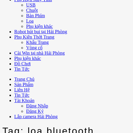
USB
Chuột
Bàn Phím
Loa
Phụ kiện khác
Robot hút bui tại Hải Phòng
Phụ Kiên Thời Trang
Khẩu Trang
Vòng cổ
Cài Win tại nhà Hải Phòng
Phụ kiện khác
Đồ Chơi
Tin Tức
Trang Chủ
Sản Phẩm
Liên Hệ
Tin Tức
Tài Khoản
Đăng Nhập
Đăng Ký
Lắp camera Hải Phòng
Tag: loa bluetooth