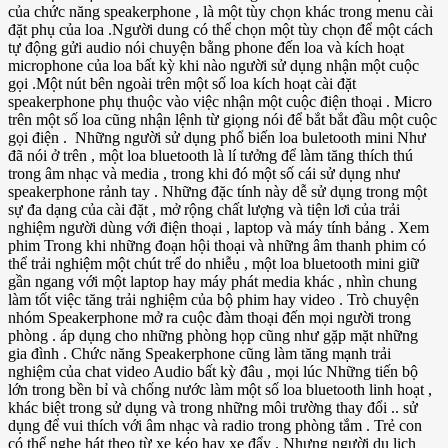
của chức năng speakerphone , là một tùy chọn khác trong menu cài
đặt phụ của loa .Người dung có thể chọn một tùy chọn để một cách
tự động gửi audio nói chuyện bằng phone đến loa và kích hoạt
microphone của loa bất kỳ khi nào người sử dụng nhận một cuộc
gọi .Một nút bên ngoài trên một số loa kích hoạt cài đặt
speakerphone phụ thuộc vào việc nhận một cuộc điện thoại . Micro
trên một số loa cũng nhận lệnh từ giọng nói để bắt bắt đầu một cuộc
gọi điện . Những người sử dụng phổ biến loa buletooth mini Như
đã nói ở trên , một loa bluetooth là lí tưởng để làm tăng thích thú
trong âm nhạc và media , trong khi đó một số cái sử dụng như
speakerphone rảnh tay . Những đặc tính này dễ sử dụng trong một
sự đa dạng của cài đặt , mở rộng chất lượng và tiện lơi của trải
nghiệm người dùng với điện thoại , laptop và máy tính bảng . Xem
phim Trong khi những đoạn hội thoại và những âm thanh phim có
thể trải nghiệm một chút trể do nhiễu , một loa bluetooth mini giữ
gần ngang với một laptop hay máy phát media khác , nhìn chung
làm tốt việc tăng trải nghiệm của bộ phim hay video . Trò chuyện
nhóm Speakerphone mở ra cuộc đàm thoại đến mọi người trong
phòng . áp dụng cho những phòng họp cũng như gặp mặt những
gia đình . Chức năng Speakerphone cũng làm tăng mạnh trải
nghiệm của chat video Audio bất kỳ đâu , mọi lúc Những tiến bộ
lớn trong bền bỉ và chống nước làm một số loa bluetooth linh hoạt ,
khác biệt trong sử dụng và trong những môi trường thay đổi .. sử
dụng để vui thích với âm nhạc và radio trong phòng tắm . Trẻ con
có thể nghe hát theo từ xe kéo hay xe đẩy . Nhưng người du lich