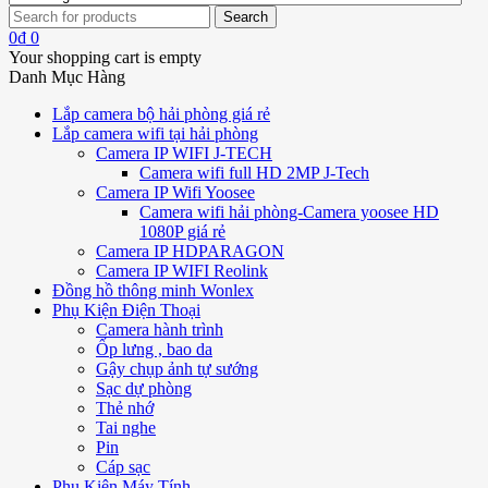
0
₫
0
Your shopping cart is empty
Danh Mục Hàng
Lắp camera bộ hải phòng giá rẻ
Lắp camera wifi tại hải phòng
Camera IP WIFI J-TECH
Camera wifi full HD 2MP J-Tech
Camera IP Wifi Yoosee
Camera wifi hải phòng-Camera yoosee HD
1080P giá rẻ
Camera IP HDPARAGON
Camera IP WIFI Reolink
Đồng hồ thông minh Wonlex
Phụ Kiện Điện Thoại
Camera hành trình
Ốp lưng , bao da
Gậy chụp ảnh tự sướng
Sạc dự phòng
Thẻ nhớ
Tai nghe
Pin
Cáp sạc
Phụ Kiện Máy Tính