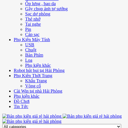
Ốp lưng , bao da
Gậy chụp ảnh tự sướng
Sạc dự phòng
Thẻ nhớ
Tai nghe
Pin
Cáp sạc
Phụ Kiện Máy Tính
USB
Chuột
Bàn Phím
Loa
Phụ kiện khác
Robot hút bui tại Hải Phòng
Phụ Kiên Thời Trang
Khẩu Trang
Vòng cổ
Cài Win tại nhà Hải Phòng
Phụ kiện khác
Đồ Chơi
Tin Tức