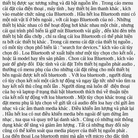
thiết bị được sạc tương xứng và đã bật nguồn lên . Trong cáo menu
cài đặt của điện thoại , máy tính , hay thiết bị âm thanh khác , kích
vào enable chức năng của Bluetooth . Hầu hết loa Bluetooth mini có
một nút vật lí ở bên ngoài , với cái logo Bluetooth của nó . Những
thiết bị khác nhau có thể hoạt động hơi khác nhau một chút , nhưng
cái qui trình phổ biến là giữ nút Bluetooth vài giây , đến khi đèn trên
thiết bị bắt đầu chớp , chỉ ra rằng cái loa Bluetooth có thể phát hiện
ra bởi các thiết bị khác . Trong cái menu cài đặt của thiết bị nguồn ,
có môt tùy chọn phổ biến là : "search for devices." kích vào cái tùy
chọn đó . Loa Bluetooth sẽ xuất hiện như một tùy chọn cho kết nối ,
hoặc là model hay tên sản phẩm . Chon cái loa Bluetooth , kích vào
pair để ghép đôi Đặc tính và cài đặt Trên thiết bị nguồn phát audio ,
thường có menu phụ của cho những cài đặt riêng cho mỗi thiết bị
bên ngoài được kết nối bluetooth . Với loa bluetooth , người dùng
có tùy chọn kết nói một cách tự động và ngay lập tức nhờ vào tìm ra
hay kết nối thủ công mỗi lần . Người dùng mà luôn để điện thoại
của họ và laptop ở trạng thái bật bluetooth thích thú về thuận tiện
của kết nối tự động với loa bluetooth . Một tùy chọn khác trong cài
đặt menu phụ là lựa chọn về gửi tất cả audio đến loa hay chỉ gửi âm
nhạc và các âm thanh media khác . Điều khiển âm lượng và phát lại
. Hầu hết loa có nut điều khiển media bên ngoài để tạm dừng âm
nhạc , tua qua và quay trở lại danh sách . Cũng có những nút thông
dụng khác để tăng và giảm âm lượng . Tất cả những thay đổi này
cũng có thể kiểm soát qua media player của thiết bị nguồn phát .
Loa điện thoại Loa bluetooth mini mà gắn với micro cho đặc tính