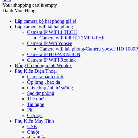
Your shopping cart is empty
Danh Mục Hàng
Lắp camera bộ hải phòng giá rẻ
Lắp camera wifi tại hải phòng
Camera IP WIFI J-TECH
Camera wifi full HD 2MP J-Tech
Camera IP Wifi Yoosee
Camera wifi hải phòng-Camera yoosee HD 1080P 
Camera IP HDPARAGON
Camera IP WIFI Reolink
Đồng hồ thông minh Wonlex
Phụ Kiện Điện Thoại
Camera hành trình
Ốp lưng , bao da
Gậy chụp ảnh tự sướng
Sạc dự phòng
Thẻ nhớ
Tai nghe
Pin
Cáp sạc
Phụ Kiện Máy Tính
USB
Chuột
Bàn Phím