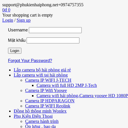
support@phukienhaiphong.net
+0974757355
0
₫
0
Your shopping cart is empty
Login
/
Sign up
Username
Mật khẩu
Forgot Your Password?
Lắp camera bộ hải phòng giá rẻ
Lắp camera wifi tại hải phòng
Camera IP WIFI J-TECH
Camera wifi full HD 2MP J-Tech
Camera IP Wifi Yoosee
Camera wifi hải phòng-Camera yoosee HD 1080P 
Camera IP HDPARAGON
Camera IP WIFI Reolink
Đồng hồ thông minh Wonlex
Phụ Kiện Điện Thoại
Camera hành trình
Ốp lưng , bao da