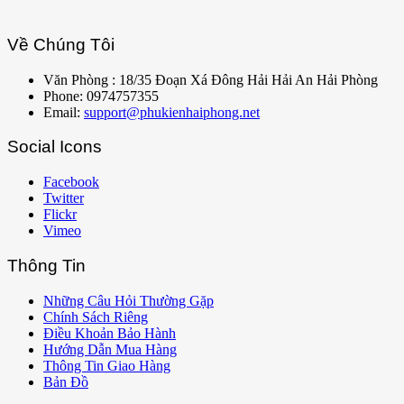
Về Chúng Tôi
Văn Phòng : 18/35 Đoạn Xá Đông Hải Hải An Hải Phòng
Phone: 0974757355
Email:
support@phukienhaiphong.net
Social Icons
Facebook
Twitter
Flickr
Vimeo
Thông Tin
Những Câu Hỏi Thường Gặp
Chính Sách Riêng
Điều Khoản Bảo Hành
Hướng Dẫn Mua Hàng
Thông Tin Giao Hàng
Bản Đồ