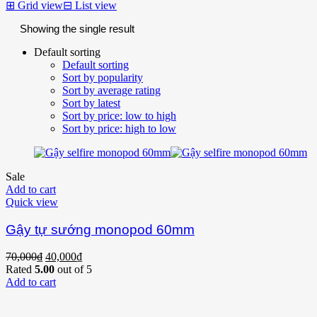
⊞
Grid view
⊟
List view
Showing the single result
Default sorting
Default sorting
Sort by popularity
Sort by average rating
Sort by latest
Sort by price: low to high
Sort by price: high to low
Sale
Add to cart
Quick view
Gậy tự sướng monopod 60mm
70,000
₫
40,000
₫
Rated
5.00
out of 5
Add to cart