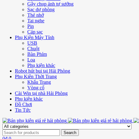
Gậy chụp ảnh tự sướng
Sạc dự phòng
Thẻ nhớ
Tai nghe
Pin
Cáp sạc
Phụ Kiện Máy Tính
USB
Chuột
Bàn Phím
Loa
Phụ kiện khác
Robot hút bui tại Hải Phòng
Phụ Kiên Thời Trang
Khẩu Trang
Vòng cổ
Cài Win tại nhà Hải Phòng
Phụ kiện khác
Đồ Chơi
Tin Tức
0
₫
0