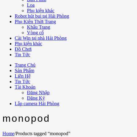
Loa
Phụ kiện khác
Robot hút bui tại Hải Phòng
Phụ Kiên Thời Trang
Khẩu Trang
Vòng cổ
Cài Win tại nhà Hải Phòng
Phụ kiện khác
Đồ Chơi
Tin Tức
Trang Chủ
Sản Phẩm
Liên Hệ
Tin Tức
Tài Khoản
Đăng Nhập
Đăng Ký
Lắp camera Hải Phòng
monopod
Home
/
Products tagged “monopod”