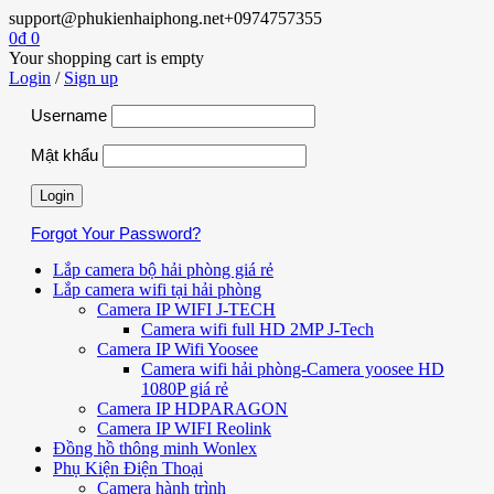
support@phukienhaiphong.net
+0974757355
0
₫
0
Your shopping cart is empty
Login
/
Sign up
Username
Mật khẩu
Forgot Your Password?
Lắp camera bộ hải phòng giá rẻ
Lắp camera wifi tại hải phòng
Camera IP WIFI J-TECH
Camera wifi full HD 2MP J-Tech
Camera IP Wifi Yoosee
Camera wifi hải phòng-Camera yoosee HD
1080P giá rẻ
Camera IP HDPARAGON
Camera IP WIFI Reolink
Đồng hồ thông minh Wonlex
Phụ Kiện Điện Thoại
Camera hành trình