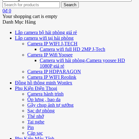
0
₫
0
Your shopping cart is empty
Danh Mục Hàng
Lắp camera bộ hải phòng giá rẻ
Lắp camera wifi tại hải phòng
Camera IP WIFI J-TECH
Camera wifi full HD 2MP J-Tech
Camera IP Wifi Yoosee
Camera wifi hải phòng-Camera yoosee HD
1080P giá rẻ
Camera IP HDPARAGON
Camera IP WIFI Reolink
Đồng hồ thông minh Wonlex
Phụ Kiện Điện Thoại
Camera hành trình
Ốp lưng , bao da
Gậy chụp ảnh tự sướng
Sạc dự phòng
Thẻ nhớ
Tai nghe
Pin
Cáp sạc
Phụ Kiện Máy Tính