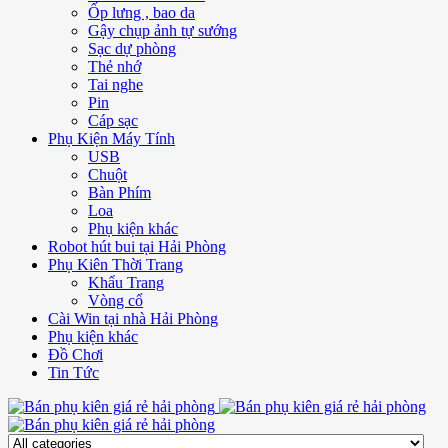
Ốp lưng , bao da
Gậy chụp ảnh tự sướng
Sạc dự phòng
Thẻ nhớ
Tai nghe
Pin
Cáp sạc
Phụ Kiện Máy Tính
USB
Chuột
Bàn Phím
Loa
Phụ kiện khác
Robot hút bui tại Hải Phòng
Phụ Kiên Thời Trang
Khẩu Trang
Vòng cổ
Cài Win tại nhà Hải Phòng
Phụ kiện khác
Đồ Chơi
Tin Tức