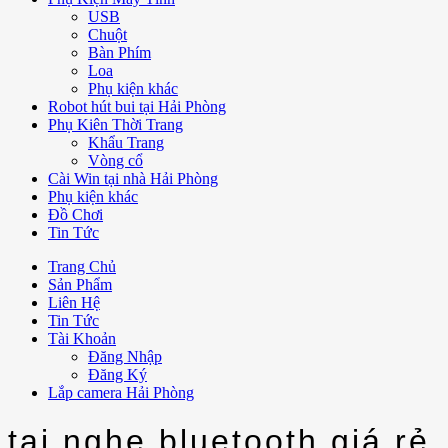
USB
Chuột
Bàn Phím
Loa
Phụ kiện khác
Robot hút bui tại Hải Phòng
Phụ Kiên Thời Trang
Khẩu Trang
Vòng cổ
Cài Win tại nhà Hải Phòng
Phụ kiện khác
Đồ Chơi
Tin Tức
Trang Chủ
Sản Phẩm
Liên Hệ
Tin Tức
Tài Khoản
Đăng Nhập
Đăng Ký
Lắp camera Hải Phòng
tai nghe bluetooth giá rẻ