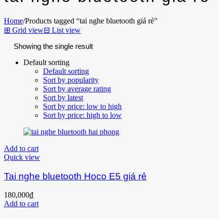
Home
/
Products tagged “tai nghe bluetooth giá rẻ”
⊞
Grid view
⊟
List view
Showing the single result
Default sorting
Default sorting
Sort by popularity
Sort by average rating
Sort by latest
Sort by price: low to high
Sort by price: high to low
Add to cart
Quick view
Tai nghe bluetooth Hoco E5 giá rẻ
180,000
₫
Add to cart