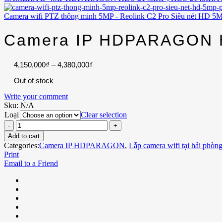
Camera wifi PTZ thông minh 5MP - Reolink C2 Pro Siêu nét HD 5MP
Camera IP HDPARAGON H
4,150,000
₫
–
4,380,000
₫
Out of stock
Write your comment
Sku:
N/A
Loại
Clear selection
Add to cart
Categories:
Camera IP HDPARAGON
,
Lắp camera wifi tại hải phòn
Print
Email to a Friend