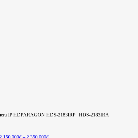
era IP HDPARAGON HDS-2183IRP , HDS-2183IRA
2,150,000
₫
–
2,350,000
₫