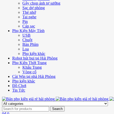
Gậy chụp ảnh tự sướng
Sạc dự phòng
Thẻ nhớ
Tai nghe
Pin
Cáp sạc
Phụ Kiện Máy Tính
USB
Chuột
Bàn Phím
Loa
Phụ kiện khác
Robot hút bui tại Hải Phòng
Phụ Kiên Thời Trang
Khẩu Trang
Vòng cổ
Cài Win tại nhà Hải Phòng
Phụ kiện khác
Đồ Chơi
Tin Tức
0
₫
0