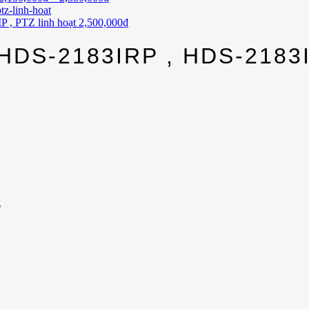
 , PTZ linh hoạt
2,500,000
₫
DS-2183IRP , HDS-2183
g