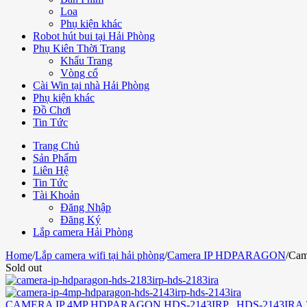
Loa
Phụ kiện khác
Robot hút bui tại Hải Phòng
Phụ Kiên Thời Trang
Khẩu Trang
Vòng cổ
Cài Win tại nhà Hải Phòng
Phụ kiện khác
Đồ Chơi
Tin Tức
Trang Chủ
Sản Phẩm
Liên Hệ
Tin Tức
Tài Khoản
Đăng Nhập
Đăng Ký
Lắp camera Hải Phòng
Home
/
Lắp camera wifi tại hải phòng
/
Camera IP HDPARAGON
/
Cam
Sold out
CAMERA IP 4MP HDPARAGON HDS-2143IRP , HDS-2143IRA