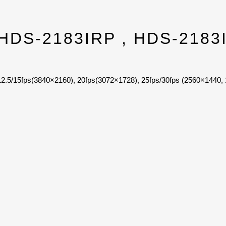
DS-2183IRP , HDS-2183I
; 12.5/15fps(3840×2160), 20fps(3072×1728), 25fps/30fps (2560×1440