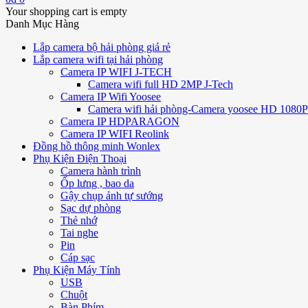
Your shopping cart is empty
Danh Mục Hàng
Lắp camera bộ hải phòng giá rẻ
Lắp camera wifi tại hải phòng
Camera IP WIFI J-TECH
Camera wifi full HD 2MP J-Tech
Camera IP Wifi Yoosee
Camera wifi hải phòng-Camera yoosee HD 1080P 
Camera IP HDPARAGON
Camera IP WIFI Reolink
Đồng hồ thông minh Wonlex
Phụ Kiện Điện Thoại
Camera hành trình
Ốp lưng , bao da
Gậy chụp ảnh tự sướng
Sạc dự phòng
Thẻ nhớ
Tai nghe
Pin
Cáp sạc
Phụ Kiện Máy Tính
USB
Chuột
Bàn Phím