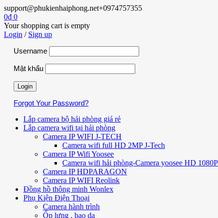
support@phukienhaiphong.net
+0974757355
0
₫
0
Your shopping cart is empty
Login
/
Sign up
Username
Mật khẩu
Forgot Your Password?
Lắp camera bộ hải phòng giá rẻ
Lắp camera wifi tại hải phòng
Camera IP WIFI J-TECH
Camera wifi full HD 2MP J-Tech
Camera IP Wifi Yoosee
Camera wifi hải phòng-Camera yoosee HD 1080P 
Camera IP HDPARAGON
Camera IP WIFI Reolink
Đồng hồ thông minh Wonlex
Phụ Kiện Điện Thoại
Camera hành trình
Ốp lưng , bao da