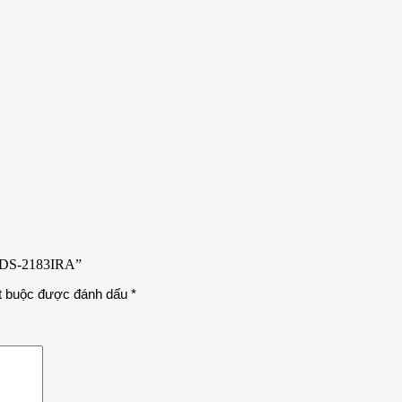
HDS-2183IRA”
t buộc được đánh dấu
*