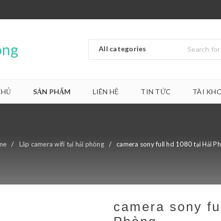
CHỦ
SẢN PHẨM
LIÊN HỆ
TIN TỨC
TÀI KH
me
/
Lắp camera wifi tại hải phòng
/
camera sony full hd 1080 tại Hải P
camera sony ful