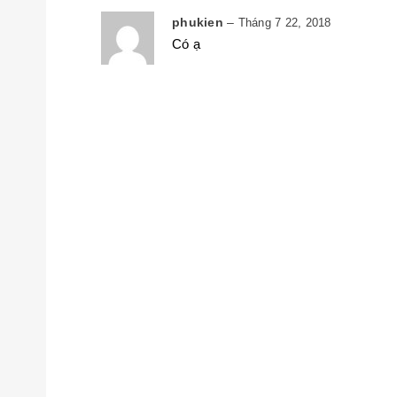
phukien
–
Tháng 7 22, 2018
Có ạ