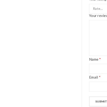
Your revi
Name
*
Email
*