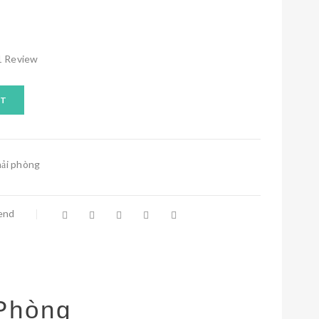
1
Review
RT
hải phòng
iend
 Phòng