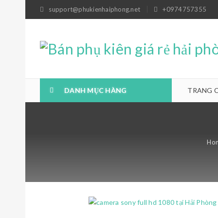
support@phukienhaiphong.net
+0974757355
DANH MỤC HÀNG
TRANG 
Ho