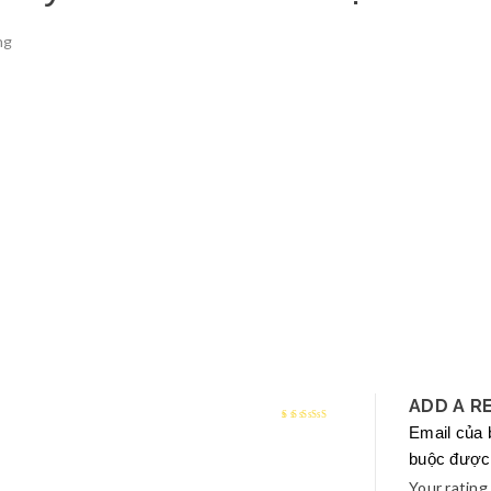
ng
ADD A R
Email của 
Rated
4
out
buộc được
of 5
Your rating