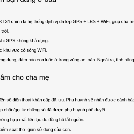
34 chính là hệ thống định vị đa lớp GPS + LBS + WiFi, giúp cha mẹ l
trời.
 khi GPS không khả dụng.
c khu vực có sóng WiFi.
ứng dụng, đảm bảo con luôn ở trong vùng an toàn. Ngoài ra, tính năn
 tâm cho cha mẹ
ến số điện thoại khẩn cấp đã lưu. Phụ huynh sẽ nhận được cảnh báo
ép nhận/gọi từ những số đã được phụ huynh phê duyệt.
ường hợp mất liên lạc do đồng hồ tắt nguồn.
iểm soát thời gian sử dụng của con.