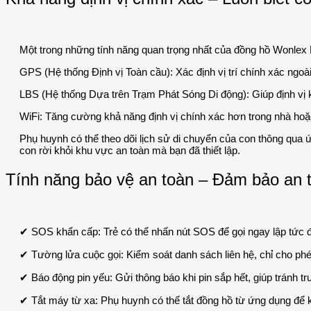
Một trong những tính năng quan trọng nhất của đồng hồ Wonlex KT
GPS (Hệ thống Định vị Toàn cầu): Xác định vị trí chính xác ngoài 
LBS (Hệ thống Dựa trên Trạm Phát Sóng Di động): Giúp định vị
WiFi: Tăng cường khả năng định vị chính xác hơn trong nhà hoặ
Phụ huynh có thể theo dõi lịch sử di chuyển của con thông qua 
con rời khỏi khu vực an toàn mà bạn đã thiết lập.
Tính năng bảo vệ an toàn – Đảm bảo an
✔ SOS khẩn cấp: Trẻ có thể nhấn nút SOS để gọi ngay lập tức đ
✔ Tường lửa cuộc gọi: Kiểm soát danh sách liên hệ, chỉ cho ph
✔ Báo động pin yếu: Gửi thông báo khi pin sắp hết, giúp tránh tr
✔ Tắt máy từ xa: Phụ huynh có thể tắt đồng hồ từ ứng dụng để k