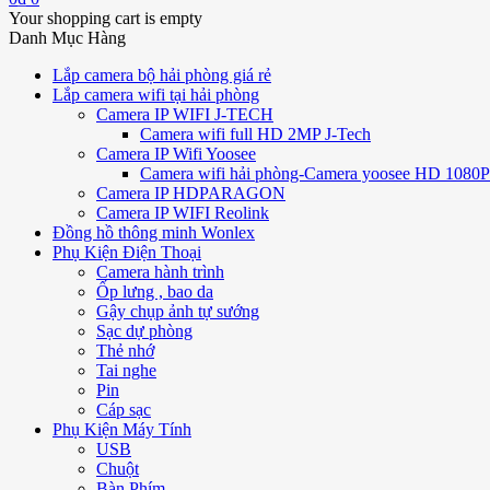
Your shopping cart is empty
Danh Mục Hàng
Lắp camera bộ hải phòng giá rẻ
Lắp camera wifi tại hải phòng
Camera IP WIFI J-TECH
Camera wifi full HD 2MP J-Tech
Camera IP Wifi Yoosee
Camera wifi hải phòng-Camera yoosee HD 1080P 
Camera IP HDPARAGON
Camera IP WIFI Reolink
Đồng hồ thông minh Wonlex
Phụ Kiện Điện Thoại
Camera hành trình
Ốp lưng , bao da
Gậy chụp ảnh tự sướng
Sạc dự phòng
Thẻ nhớ
Tai nghe
Pin
Cáp sạc
Phụ Kiện Máy Tính
USB
Chuột
Bàn Phím