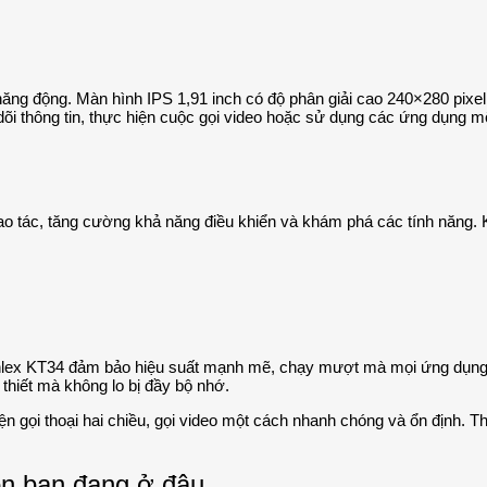
ăng động. Màn hình IPS 1,91 inch có độ phân giải cao 240×280 pixel,
dõi thông tin, thực hiện cuộc gọi video hoặc sử dụng các ứng dụng mộ
 thao tác, tăng cường khả năng điều khiển và khám phá các tính năn
 Wonlex KT34 đảm bảo hiệu suất mạnh mẽ, chạy mượt mà mọi ứng dụn
 thiết mà không lo bị đầy bộ nhớ.
n gọi thoại hai chiều, gọi video một cách nhanh chóng và ổn định. Thi
con bạn đang ở đâu