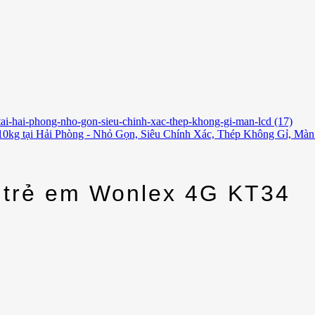
10kg tại Hải Phòng - Nhỏ Gọn, Siêu Chính Xác, Thép Không Gỉ, Mà
 trẻ em Wonlex 4G KT34