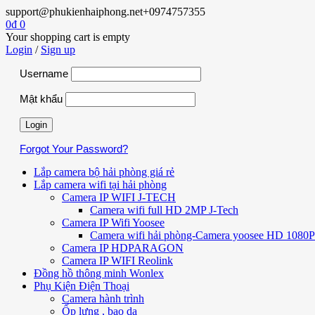
support@phukienhaiphong.net
+0974757355
0
₫
0
Your shopping cart is empty
Login
/
Sign up
Username
Mật khẩu
Forgot Your Password?
Lắp camera bộ hải phòng giá rẻ
Lắp camera wifi tại hải phòng
Camera IP WIFI J-TECH
Camera wifi full HD 2MP J-Tech
Camera IP Wifi Yoosee
Camera wifi hải phòng-Camera yoosee HD 1080P 
Camera IP HDPARAGON
Camera IP WIFI Reolink
Đồng hồ thông minh Wonlex
Phụ Kiện Điện Thoại
Camera hành trình
Ốp lưng , bao da