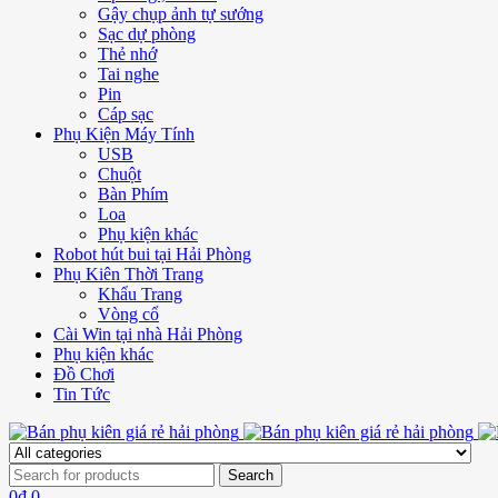
Gậy chụp ảnh tự sướng
Sạc dự phòng
Thẻ nhớ
Tai nghe
Pin
Cáp sạc
Phụ Kiện Máy Tính
USB
Chuột
Bàn Phím
Loa
Phụ kiện khác
Robot hút bui tại Hải Phòng
Phụ Kiên Thời Trang
Khẩu Trang
Vòng cổ
Cài Win tại nhà Hải Phòng
Phụ kiện khác
Đồ Chơi
Tin Tức
0
₫
0