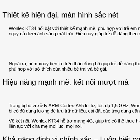
Thiết kế hiện đại, màn hình sắc nét
Wonlex KT34 nổi bật với thiết kế mạnh mẽ, phù hợp với trẻ em n
ngay cả dưới ánh sáng mặt trời. Điều này giúp trẻ dễ dàng theo 
Ngoài ra, núm xoay tiện lợi trên thân đồng hồ giúp trẻ dễ dàng
phù hợp với sở thích của nhiều bé trai và bé gái.
Hiệu năng mạnh mẽ, kết nối mượt mà
Trang bị bộ vi xử lý ARM Cortex-A55 lõi tứ, tốc độ 1,5 GHz,
bị có đủ dung lượng để lưu trữ dữ liệu, cài đặt các ứng dụng cần
Về kết nối, Wonlex KT34 hỗ trợ mạng 4G, giúp trẻ có thể thực hiệ
liên tục với cha mẹ mọi lúc, mọi nơi.
Khả năng định vị chính xác – Luôn biết 