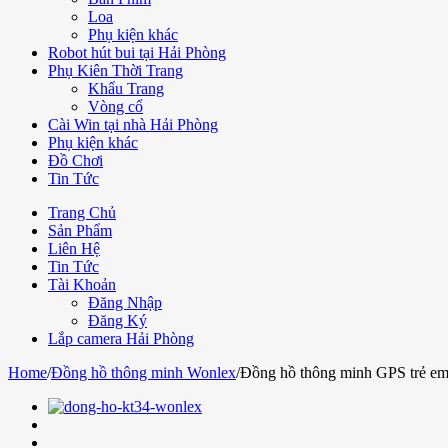
Loa
Phụ kiện khác
Robot hút bui tại Hải Phòng
Phụ Kiên Thời Trang
Khẩu Trang
Vòng cổ
Cài Win tại nhà Hải Phòng
Phụ kiện khác
Đồ Chơi
Tin Tức
Trang Chủ
Sản Phẩm
Liên Hệ
Tin Tức
Tài Khoản
Đăng Nhập
Đăng Ký
Lắp camera Hải Phòng
Home
/
Đồng hồ thông minh Wonlex
/
Đồng hồ thông minh GPS trẻ 