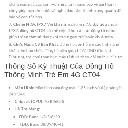
lượng giấc ngủ của con. Hơn nữa, tính năng bảo vệ âm thanh
cũng giúp bạn theo dõi và nghe được âm thanh xung quanh để
bảo vệ con tốt hơn.
Chống Nước IPX7
Với khả năng chống nước đạt tiêu chuẩn
IPX7, đồng hồ CT04 có thể chịu được các tác động từ nước,
giúp trẻ an tâm sử dụng khi chơi ngoài trời hoặc khi đi mưa.
Chức Năng Cơ Bản Khác
Đồng hồ còn hỗ trợ các tính năng
khác như báo thức, đồng hồ bấm giờ, chế độ DND (Do Not
Disturb), trò chơi toán học, máy tính và theo dõi bước đi của trẻ.
Thông Số Kỹ Thuật Của Đồng Hồ
Thông Minh Trẻ Em 4G CT04
Màn Hình
: Màn hình cảm ứng màu 1.28 inch với độ phân giải
240*240
Chipset (CPU)
: ASR3603S
Hỗ Trợ Mạng
:
FDD: Band 1/3/5/8/20
TDD: Band 38/39/40/41