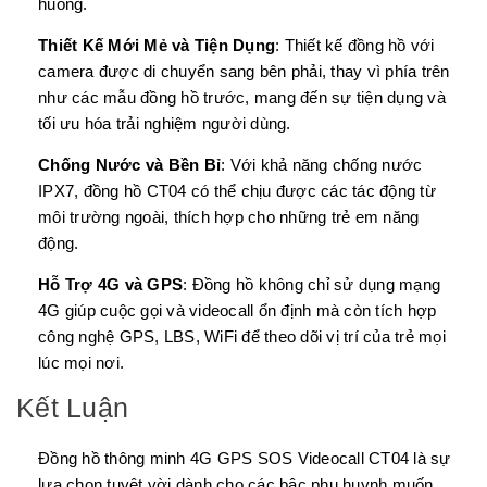
huống.
Thiết Kế Mới Mẻ và Tiện Dụng
: Thiết kế đồng hồ với
camera được di chuyển sang bên phải, thay vì phía trên
như các mẫu đồng hồ trước, mang đến sự tiện dụng và
tối ưu hóa trải nghiệm người dùng.
Chống Nước và Bền Bỉ
: Với khả năng chống nước
IPX7, đồng hồ CT04 có thể chịu được các tác động từ
môi trường ngoài, thích hợp cho những trẻ em năng
động.
Hỗ Trợ 4G và GPS
: Đồng hồ không chỉ sử dụng mạng
4G giúp cuộc gọi và videocall ổn định mà còn tích hợp
công nghệ GPS, LBS, WiFi để theo dõi vị trí của trẻ mọi
lúc mọi nơi.
Kết Luận
Đồng hồ thông minh 4G GPS SOS Videocall CT04 là sự
lựa chọn tuyệt vời dành cho các bậc phụ huynh muốn