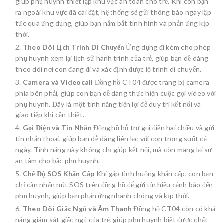
giúp phụ huynh thiết lập khu vực an toàn cho trẻ. Khi con bạn
ra ngoài khu vực đã cài đặt, hệ thống sẽ gửi thông báo ngay lập
tức qua ứng dụng, giúp bạn nắm bắt tình hình và phản ứng kịp
thời.
Theo Dõi Lịch Trình Di Chuyển
Ứng dụng đi kèm cho phép
phụ huynh xem lại lịch sử hành trình của trẻ, giúp bạn dễ dàng
theo dõi nơi con đang đi và xác định được lộ trình di chuyển.
Camera và Videocall
Đồng hồ CT04 được trang bị camera
phía bên phải, giúp con bạn dễ dàng thực hiện cuộc gọi video với
phụ huynh. Đây là một tính năng tiện lợi để duy trì kết nối và
giao tiếp khi cần thiết.
Gọi Điện và Tin Nhắn
Đồng hồ hỗ trợ gọi điện hai chiều và gửi
tin nhắn thoại, giúp bạn dễ dàng liên lạc với con trong suốt cả
ngày. Tính năng này không chỉ giúp kết nối, mà còn mang lại sự
an tâm cho bậc phụ huynh.
Chế Độ SOS Khẩn Cấp
Khi gặp tình huống khẩn cấp, con bạn
chỉ cần nhấn nút SOS trên đồng hồ để gửi tín hiệu cảnh báo đến
phụ huynh, giúp bạn phản ứng nhanh chóng và kịp thời.
Theo Dõi Giấc Ngủ và Âm Thanh
Đồng hồ CT04 còn có khả
năng giám sát giấc ngủ của trẻ, giúp phụ huynh biết được chất