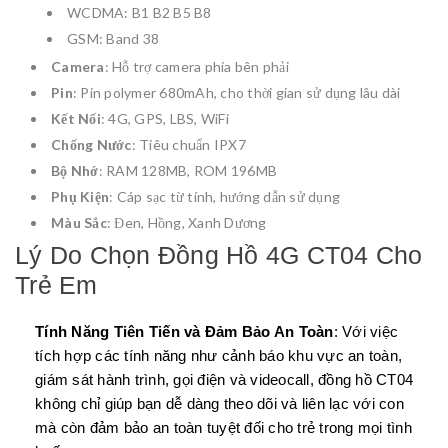
WCDMA: B1 B2 B5 B8
GSM: Band 38
Camera
: Hỗ trợ camera phía bên phải
Pin
: Pin polymer 680mAh, cho thời gian sử dụng lâu dài
Kết Nối
: 4G, GPS, LBS, WiFi
Chống Nước
: Tiêu chuẩn IPX7
Bộ Nhớ
: RAM 128MB, ROM 196MB
Phụ Kiện
: Cáp sạc từ tính, hướng dẫn sử dụng
Màu Sắc
: Đen, Hồng, Xanh Dương
Lý Do Chọn Đồng Hồ 4G CT04 Cho
Trẻ Em
Tính Năng Tiên Tiến và Đảm Bảo An Toàn
: Với việc
tích hợp các tính năng như cảnh báo khu vực an toàn,
giám sát hành trình, gọi điện và videocall, đồng hồ CT04
không chỉ giúp bạn dễ dàng theo dõi và liên lạc với con
mà còn đảm bảo an toàn tuyệt đối cho trẻ trong mọi tình