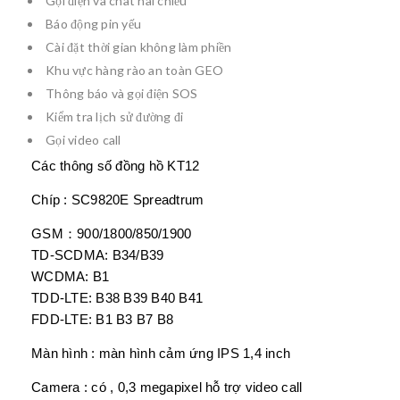
Gọi điện và chat hai chiều
Báo động pin yếu
Cài đặt thời gian không làm phiền
Khu vực hàng rào an toàn GEO
Thông báo và gọi điện SOS
Kiểm tra lịch sử đường đi
Gọi video call
Các thông số đồng hồ KT12
Chíp : SC9820E Spreadtrum
GSM：900/1800/850/1900
TD-SCDMA: B34/B39
WCDMA: B1
TDD-LTE: B38 B39 B40 B41
FDD-LTE: B1 B3 B7 B8
Màn hình : màn hình cảm ứng IPS 1,4 inch
Camera : có , 0,3 megapixel hỗ trợ video call