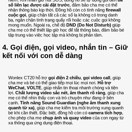
số liên lạc được cài đặt trước
, đảm bảo cha mẹ có thể
nhận thông báo kịp thời. Đồng hồ còn có tính năng
firewall
cuộc gọi
, giúp chặn tất cả các số lạ không có trong danh
bạ, ngăn chặn tình trạng quấy rối hoặc các cuộc gọi không
mong muốn. Ngoài ra, chế độ
DND (Do Not Disturb)
giúp
cha mẹ có thể thiết lập giờ học để tắt thông báo, đảm bảo bé
tập trung vào việc học tập mà không bị phân tâm.
4. Gọi điện, gọi video, nhắn tin – Giữ
kết nối với con dễ dàng
Wonlex CT20 hỗ trợ
gọi điện 2 chiều
,
gọi video call
, giúp
cha mẹ và bé có thể giao tiếp mọi lúc mọi nơi.
Hỗ trợ
WeChat, VOLTE
, giúp nhắn tin thoại nhanh chóng và tiện
lợi.
Chất lượng video sắc nét, âm thanh rõ ràng
, giúp cha
mẹ có thể nhìn thấy con và trò chuyện như đang ở bên
cạnh.
Tính năng Sound Guardian (nghe âm thanh xung
quanh từ xa)
, giúp cha mẹ kiểm tra môi trường xung quanh
bé khi cần thiết. Đặc biệt, đồng hồ còn có
camera tích hợp
,
cho phép cha mẹ
chụp ảnh và quay video
của con ngay từ
xa thông qua ứng dụng điện thoại.