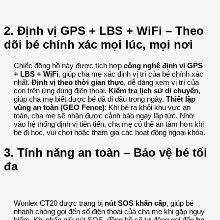
2. Định vị GPS + LBS + WiFi – Theo
dõi bé chính xác mọi lúc, mọi nơi
Chiếc đồng hồ này được tích hợp
công nghệ định vị GPS
+ LBS + WiFi
, giúp cha mẹ xác định vị trí của bé chính xác
nhất.
Định vị theo thời gian thực
, dễ dàng xem vị trí của
con trên ứng dụng điện thoại.
Kiểm tra lịch sử di chuyển
,
giúp cha mẹ biết được bé đã đi đâu trong ngày.
Thiết lập
vùng an toàn (GEO Fence)
: Khi bé ra khỏi khu vực an
toàn, cha mẹ sẽ nhận được cảnh báo ngay lập tức. Nhờ
vào hệ thống định vị tiên tiến, cha mẹ có thể an tâm hơn khi
bé đi học, vui chơi hoặc tham gia các hoạt động ngoại khóa.
3. Tính năng an toàn – Bảo vệ bé tối
đa
Wonlex CT20 được trang bị
nút SOS khẩn cấp
, giúp bé
nhanh chóng gọi đến số điện thoại của cha mẹ khi gặp nguy
hiểm. Khi nhấn giữ nút SOS, đồng hồ sẽ tự động gọi đến
ba