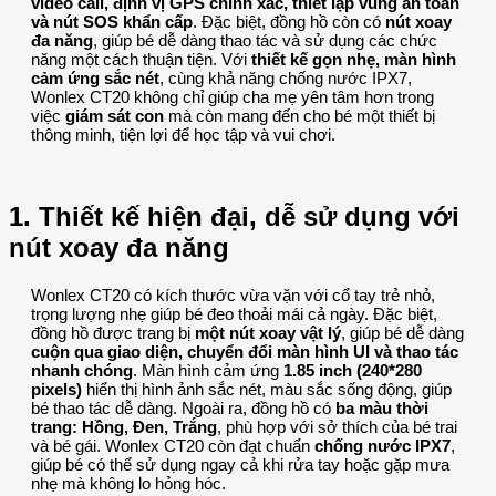
video call, định vị GPS chính xác, thiết lập vùng an toàn
và nút SOS khẩn cấp
. Đặc biệt, đồng hồ còn có
nút xoay
đa năng
, giúp bé dễ dàng thao tác và sử dụng các chức
năng một cách thuận tiện. Với
thiết kế gọn nhẹ, màn hình
cảm ứng sắc nét
, cùng khả năng chống nước IPX7,
Wonlex CT20 không chỉ giúp cha mẹ yên tâm hơn trong
việc
giám sát con
mà còn mang đến cho bé một thiết bị
thông minh, tiện lợi để học tập và vui chơi.
1. Thiết kế hiện đại, dễ sử dụng với
nút xoay đa năng
Wonlex CT20 có kích thước vừa vặn với cổ tay trẻ nhỏ,
trọng lượng nhẹ giúp bé đeo thoải mái cả ngày. Đặc biệt,
đồng hồ được trang bị
một nút xoay vật lý
, giúp bé dễ dàng
cuộn qua giao diện, chuyển đổi màn hình UI và thao tác
nhanh chóng
. Màn hình cảm ứng
1.85 inch (240*280
pixels)
hiển thị hình ảnh sắc nét, màu sắc sống động, giúp
bé thao tác dễ dàng. Ngoài ra, đồng hồ có
ba màu thời
trang: Hồng, Đen, Trắng
, phù hợp với sở thích của bé trai
và bé gái. Wonlex CT20 còn đạt chuẩn
chống nước IPX7
,
giúp bé có thể sử dụng ngay cả khi rửa tay hoặc gặp mưa
nhẹ mà không lo hỏng hóc.