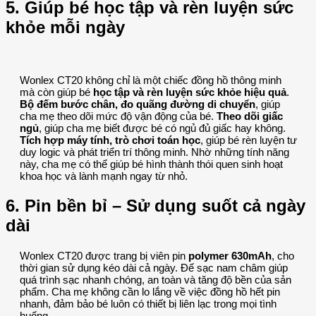
5. Giúp bé học tập và rèn luyện sức
khỏe mỗi ngày
Wonlex CT20 không chỉ là một chiếc đồng hồ thông minh
mà còn giúp bé
học tập và rèn luyện sức khỏe hiệu quả
.
Bộ đếm bước chân, đo quãng đường di chuyển
, giúp
cha mẹ theo dõi mức độ vận động của bé.
Theo dõi giấc
ngủ
, giúp cha mẹ biết được bé có ngủ đủ giấc hay không.
Tích hợp máy tính, trò chơi toán học
, giúp bé rèn luyện tư
duy logic và phát triển trí thông minh. Nhờ những tính năng
này, cha mẹ có thể giúp bé hình thành thói quen sinh hoạt
khoa học và lành mạnh ngay từ nhỏ.
6. Pin bền bỉ – Sử dụng suốt cả ngày
dài
Wonlex CT20 được trang bị viên pin
polymer 630mAh
, cho
thời gian sử dụng kéo dài cả ngày. Đế sạc nam châm giúp
quá trình sạc nhanh chóng, an toàn và tăng độ bền của sản
phẩm. Cha mẹ không cần lo lắng về việc đồng hồ hết pin
nhanh, đảm bảo bé luôn có thiết bị liên lạc trong mọi tình
huống.