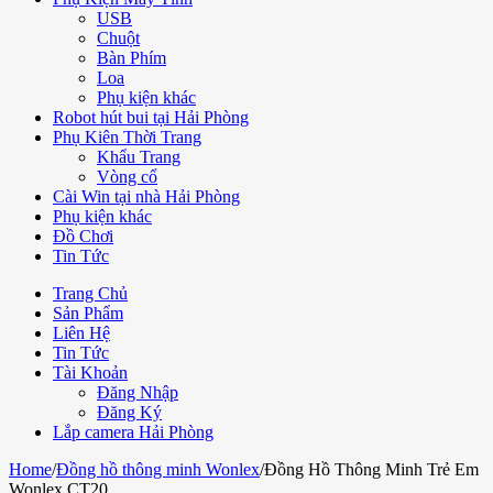
USB
Chuột
Bàn Phím
Loa
Phụ kiện khác
Robot hút bui tại Hải Phòng
Phụ Kiên Thời Trang
Khẩu Trang
Vòng cổ
Cài Win tại nhà Hải Phòng
Phụ kiện khác
Đồ Chơi
Tin Tức
Trang Chủ
Sản Phẩm
Liên Hệ
Tin Tức
Tài Khoản
Đăng Nhập
Đăng Ký
Lắp camera Hải Phòng
Home
/
Đồng hồ thông minh Wonlex
/
Đồng Hồ Thông Minh Trẻ Em
Wonlex CT20