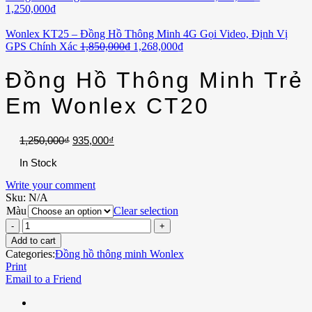
1,250,000
₫
Wonlex KT25 – Đồng Hồ Thông Minh 4G Gọi Video, Định Vị
GPS Chính Xác
1,850,000
₫
1,268,000
₫
Đồng Hồ Thông Minh Trẻ
Em Wonlex CT20
1,250,000
₫
935,000
₫
In Stock
Write your comment
Sku:
N/A
Màu
Clear selection
Add to cart
Categories:
Đồng hồ thông minh Wonlex
Print
Email to a Friend