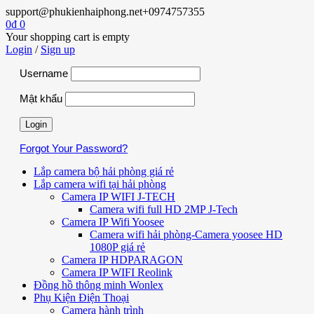
support@phukienhaiphong.net
+0974757355
0
₫
0
Your shopping cart is empty
Login
/
Sign up
Username
Mật khẩu
Forgot Your Password?
Lắp camera bộ hải phòng giá rẻ
Lắp camera wifi tại hải phòng
Camera IP WIFI J-TECH
Camera wifi full HD 2MP J-Tech
Camera IP Wifi Yoosee
Camera wifi hải phòng-Camera yoosee HD
1080P giá rẻ
Camera IP HDPARAGON
Camera IP WIFI Reolink
Đồng hồ thông minh Wonlex
Phụ Kiện Điện Thoại
Camera hành trình