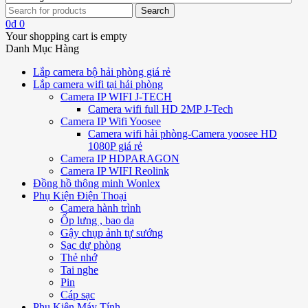
0
₫
0
Your shopping cart is empty
Danh Mục Hàng
Lắp camera bộ hải phòng giá rẻ
Lắp camera wifi tại hải phòng
Camera IP WIFI J-TECH
Camera wifi full HD 2MP J-Tech
Camera IP Wifi Yoosee
Camera wifi hải phòng-Camera yoosee HD
1080P giá rẻ
Camera IP HDPARAGON
Camera IP WIFI Reolink
Đồng hồ thông minh Wonlex
Phụ Kiện Điện Thoại
Camera hành trình
Ốp lưng , bao da
Gậy chụp ảnh tự sướng
Sạc dự phòng
Thẻ nhớ
Tai nghe
Pin
Cáp sạc
Phụ Kiện Máy Tính