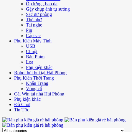
Ốp lưng , bao da
Gậy chụp ảnh tự sướng
Sạc dự phòng
Thẻ nhớ
Tai nghe
Pin
Cáp sạc
Phụ Kiện Máy Tính
USB
Chuột
Bàn Phím
Loa
Phụ kiện khác
Robot hút bui tại Hải Phòng
Phụ Kiên Thời Trang
Khẩu Trang
Vòng cổ
Cài Win tại nhà Hải Phòng
Phụ kiện khác
Đồ Chơi
Tin Tức