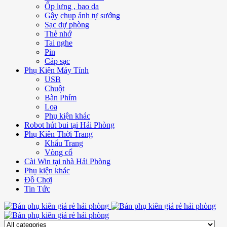
Ốp lưng , bao da
Gậy chụp ảnh tự sướng
Sạc dự phòng
Thẻ nhớ
Tai nghe
Pin
Cáp sạc
Phụ Kiện Máy Tính
USB
Chuột
Bàn Phím
Loa
Phụ kiện khác
Robot hút bui tại Hải Phòng
Phụ Kiên Thời Trang
Khẩu Trang
Vòng cổ
Cài Win tại nhà Hải Phòng
Phụ kiện khác
Đồ Chơi
Tin Tức