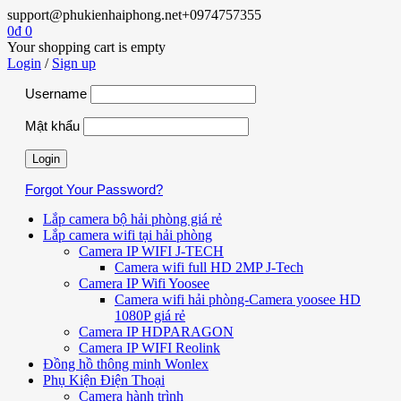
support@phukienhaiphong.net
+0974757355
0
₫
0
Your shopping cart is empty
Login
/
Sign up
Username
Mật khẩu
Forgot Your Password?
Lắp camera bộ hải phòng giá rẻ
Lắp camera wifi tại hải phòng
Camera IP WIFI J-TECH
Camera wifi full HD 2MP J-Tech
Camera IP Wifi Yoosee
Camera wifi hải phòng-Camera yoosee HD
1080P giá rẻ
Camera IP HDPARAGON
Camera IP WIFI Reolink
Đồng hồ thông minh Wonlex
Phụ Kiện Điện Thoại
Camera hành trình