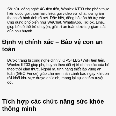
Sở hữu công nghệ 4G tiên tiến, Wonlex KT33 cho phép thực
hiện cuộc gọi thoại hai chiều, gọi video với chất lượng âm
thanh và hình ảnh rõ nét. Đặc biệt, đồng hồ còn hỗ trợ các
ứng dụng phổ biến như WeChat, WhatsApp, TikTok, Line…
giúp bé có thể trò chuyện, giải trí an toàn dưới sự giám sát
của phụ huynh.
Định vị chính xác – Bảo vệ con an
toàn
Được trang bị công nghệ định vị GPS+LBS+WiFi tiên tiến,
Wonlex KT33 giúp phụ huynh theo dõi vị trí chính xác của bé
theo thời gian thực. Ngoài ra, tính năng thiết lập vùng an
toàn (GEO Fence) giúp cha mẹ nhận cảnh báo ngay khi con
rời khỏi khu vực được chỉ định, mang lại sự an tâm tuyệt
đối.
Tích hợp các chức năng sức khỏe
thông minh