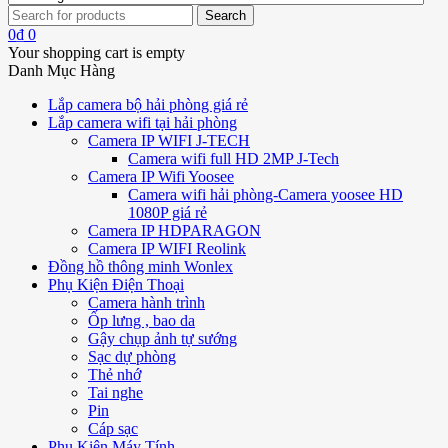
0
₫
0
Your shopping cart is empty
Danh Mục Hàng
Lắp camera bộ hải phòng giá rẻ
Lắp camera wifi tại hải phòng
Camera IP WIFI J-TECH
Camera wifi full HD 2MP J-Tech
Camera IP Wifi Yoosee
Camera wifi hải phòng-Camera yoosee HD
1080P giá rẻ
Camera IP HDPARAGON
Camera IP WIFI Reolink
Đồng hồ thông minh Wonlex
Phụ Kiện Điện Thoại
Camera hành trình
Ốp lưng , bao da
Gậy chụp ảnh tự sướng
Sạc dự phòng
Thẻ nhớ
Tai nghe
Pin
Cáp sạc
Phụ Kiện Máy Tính