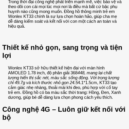
Trong thời đại công nghệ phát triển mạnh mẽ, việc bảo vệ và
theo dõi con cái mọi lúc mọi nơi là điều mà bất cứ bậc phụ
huynh nào cũng mong muốn. Đồng hồ thông minh trẻ em
Wonlex KT33 chính là sự lựa chọn hoàn hảo, giúp cha mẹ
dễ dàng kiểm soát và kết nối với con một cách an toàn và
hiệu quả.
Thiết kế nhỏ gọn, sang trọng và tiện
lợi
Wonlex KT33 sở hữu thiết kế hiện đại với màn hình
AMOLED 1.78 inch, độ phân giải 368
448, mang lại chất
lượng hiển thị sắc nét, màu sắc sống động. Với trọng lượng
chỉ 49.7g và kích thước nhỏ gọn 24.5
4.1*1.5cm, KT33 tạo
cảm giác nhẹ nhàng, thoải mái khi đeo, phù hợp với cổ tay
trẻ em. Đồng hồ có ba màu sắc thời trang: Hồng, Đen, Xanh
dương, giúp bé dễ dàng lựa chọn phong cách yêu thích.
Công nghệ 4G – Luôn giữ kết nối với
bộ