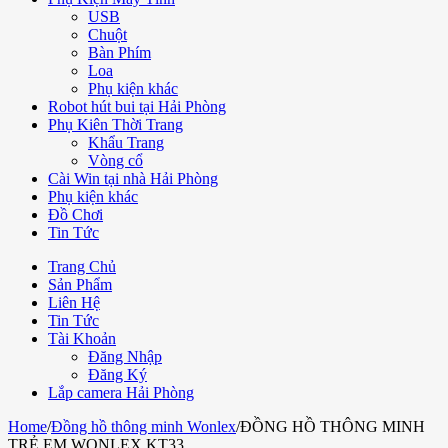
USB
Chuột
Bàn Phím
Loa
Phụ kiện khác
Robot hút bui tại Hải Phòng
Phụ Kiên Thời Trang
Khẩu Trang
Vòng cổ
Cài Win tại nhà Hải Phòng
Phụ kiện khác
Đồ Chơi
Tin Tức
Trang Chủ
Sản Phẩm
Liên Hệ
Tin Tức
Tài Khoản
Đăng Nhập
Đăng Ký
Lắp camera Hải Phòng
Home
/
Đồng hồ thông minh Wonlex
/
ĐỒNG HỒ THÔNG MINH
TRẺ EM WONLEX KT33