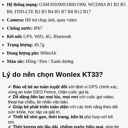
Hệ thống mạng:
GSM 850/900/1800/1900, WCDMA B1 B2 B5
B8, FDD-LTE B2 B3 B4 B5 B7 B8 B12 B17
Camera:
Hỗ trợ chụp ảnh, quay video
Chống nước:
IP67
Kết nối:
GPS, WiFi, 4G, Bluetooth
Trọng lượng:
49.7g
Dung lượng pin:
900mAh
Màu sắc:
Hồng / Đen / Xanh dương
Lý do nên chọn Wonlex KT33?
✔
Bảo vệ bé an toàn tuyệt đối
với định vị GPS chính xác,
vùng an toàn GEO Fence, chặn cuộc gọi lạ.
✔
Dễ dàng liên lạc mọi lúc, mọi nơi
với cuộc gọi video,
thoại hai chiều, tin nhắn văn bản.
✔
Giúp bé phát triển toàn diện
với các tính năng theo dõi
sức khỏe, học tập và giải trí.
✔
Thiết kế nhỏ gọn, thời trang, bền bỉ
phù hợp với trẻ
em.
✔
Thời lượng pin lâu dài, chống nước hiệu quả
, giúp bé