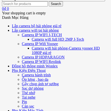
0
₫
0
Your shopping cart is empty
Danh Mục Hàng
Lắp camera bộ hải phòng giá rẻ
Lắp camera wifi tại hải phòng
Camera IP WIFI J-TECH
Camera wifi full HD 2MP J-Tech
Camera IP Wifi Yoosee
Camera wifi hải phòng-Camera yoosee HD
1080P giá rẻ
Camera IP HDPARAGON
Camera IP WIFI Reolink
Đồng hồ thông minh Wonlex
Phụ Kiện Điện Thoại
Camera hành trình
Ốp lưng , bao da
Gậy chụp ảnh tự sướng
Sạc dự phòng
Thẻ nhớ
Tai nghe
Pin
Cáp sạc
Phụ Kiện Máy Tính