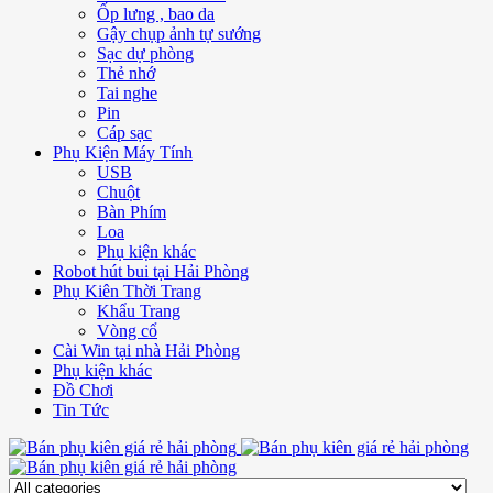
Ốp lưng , bao da
Gậy chụp ảnh tự sướng
Sạc dự phòng
Thẻ nhớ
Tai nghe
Pin
Cáp sạc
Phụ Kiện Máy Tính
USB
Chuột
Bàn Phím
Loa
Phụ kiện khác
Robot hút bui tại Hải Phòng
Phụ Kiên Thời Trang
Khẩu Trang
Vòng cổ
Cài Win tại nhà Hải Phòng
Phụ kiện khác
Đồ Chơi
Tin Tức