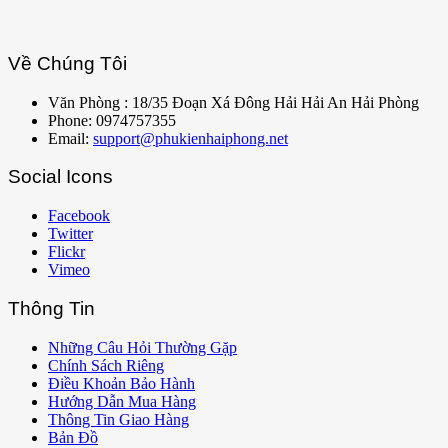
Về Chúng Tôi
Văn Phòng : 18/35 Đoạn Xá Đông Hải Hải An Hải Phòng
Phone: 0974757355
Email:
support@phukienhaiphong.net
Social Icons
Facebook
Twitter
Flickr
Vimeo
Thông Tin
Những Câu Hỏi Thường Gặp
Chính Sách Riêng
Điều Khoản Bảo Hành
Hướng Dẫn Mua Hàng
Thông Tin Giao Hàng
Bản Đồ