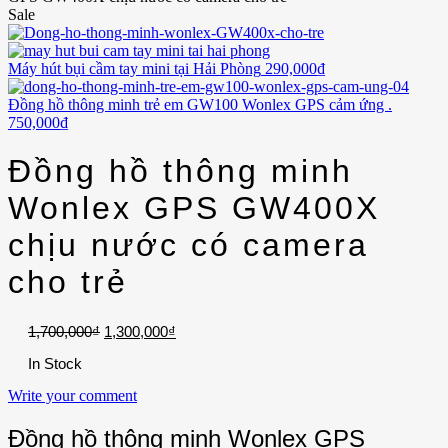
Sale
Máy hút bụi cầm tay mini tại Hải Phòng
290,000
₫
Đồng hồ thông minh trẻ em GW100 Wonlex GPS cảm ứng .
750,000
₫
Đồng hồ thông minh
Wonlex GPS GW400X
chịu nước có camera
cho trẻ
1,700,000
₫
1,300,000
₫
In Stock
Write your comment
Đồng hồ thông minh Wonlex GPS