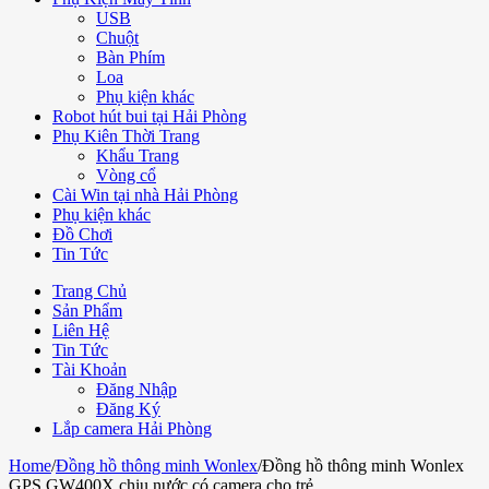
USB
Chuột
Bàn Phím
Loa
Phụ kiện khác
Robot hút bui tại Hải Phòng
Phụ Kiên Thời Trang
Khẩu Trang
Vòng cổ
Cài Win tại nhà Hải Phòng
Phụ kiện khác
Đồ Chơi
Tin Tức
Trang Chủ
Sản Phẩm
Liên Hệ
Tin Tức
Tài Khoản
Đăng Nhập
Đăng Ký
Lắp camera Hải Phòng
Home
/
Đồng hồ thông minh Wonlex
/
Đồng hồ thông minh Wonlex
GPS GW400X chịu nước có camera cho trẻ