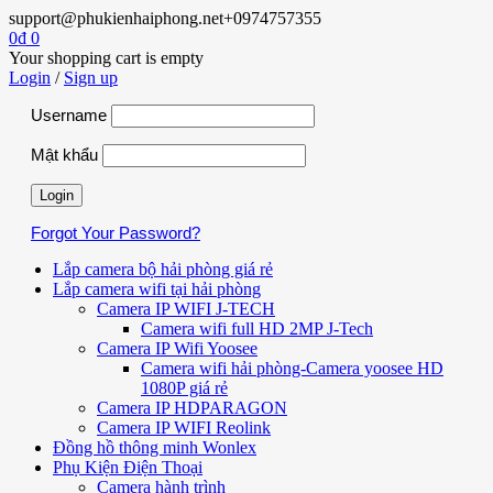
support@phukienhaiphong.net
+0974757355
0
₫
0
Your shopping cart is empty
Login
/
Sign up
Username
Mật khẩu
Forgot Your Password?
Lắp camera bộ hải phòng giá rẻ
Lắp camera wifi tại hải phòng
Camera IP WIFI J-TECH
Camera wifi full HD 2MP J-Tech
Camera IP Wifi Yoosee
Camera wifi hải phòng-Camera yoosee HD
1080P giá rẻ
Camera IP HDPARAGON
Camera IP WIFI Reolink
Đồng hồ thông minh Wonlex
Phụ Kiện Điện Thoại
Camera hành trình