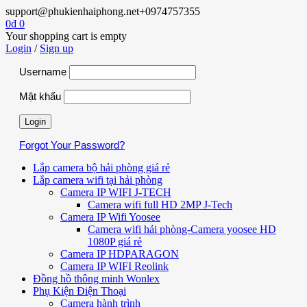
support@phukienhaiphong.net
+0974757355
0
₫
0
Your shopping cart is empty
Login
/
Sign up
Username
Mật khẩu
Forgot Your Password?
Lắp camera bộ hải phòng giá rẻ
Lắp camera wifi tại hải phòng
Camera IP WIFI J-TECH
Camera wifi full HD 2MP J-Tech
Camera IP Wifi Yoosee
Camera wifi hải phòng-Camera yoosee HD
1080P giá rẻ
Camera IP HDPARAGON
Camera IP WIFI Reolink
Đồng hồ thông minh Wonlex
Phụ Kiện Điện Thoại
Camera hành trình