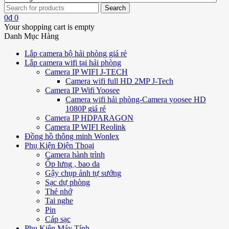
0
₫
0
Your shopping cart is empty
Danh Mục Hàng
Lắp camera bộ hải phòng giá rẻ
Lắp camera wifi tại hải phòng
Camera IP WIFI J-TECH
Camera wifi full HD 2MP J-Tech
Camera IP Wifi Yoosee
Camera wifi hải phòng-Camera yoosee HD
1080P giá rẻ
Camera IP HDPARAGON
Camera IP WIFI Reolink
Đồng hồ thông minh Wonlex
Phụ Kiện Điện Thoại
Camera hành trình
Ốp lưng , bao da
Gậy chụp ảnh tự sướng
Sạc dự phòng
Thẻ nhớ
Tai nghe
Pin
Cáp sạc
Phụ Kiện Máy Tính