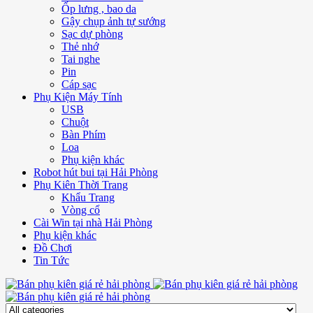
Ốp lưng , bao da
Gậy chụp ảnh tự sướng
Sạc dự phòng
Thẻ nhớ
Tai nghe
Pin
Cáp sạc
Phụ Kiện Máy Tính
USB
Chuột
Bàn Phím
Loa
Phụ kiện khác
Robot hút bui tại Hải Phòng
Phụ Kiên Thời Trang
Khẩu Trang
Vòng cổ
Cài Win tại nhà Hải Phòng
Phụ kiện khác
Đồ Chơi
Tin Tức