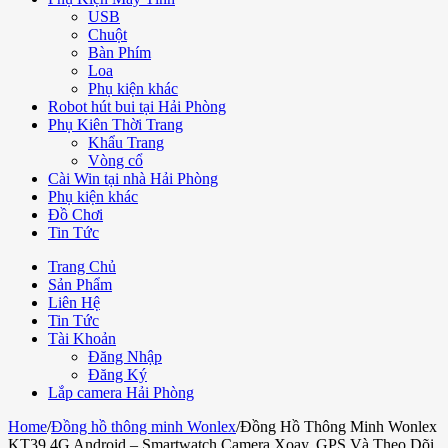
USB
Chuột
Bàn Phím
Loa
Phụ kiện khác
Robot hút bui tại Hải Phòng
Phụ Kiên Thời Trang
Khẩu Trang
Vòng cổ
Cài Win tại nhà Hải Phòng
Phụ kiện khác
Đồ Chơi
Tin Tức
Trang Chủ
Sản Phẩm
Liên Hệ
Tin Tức
Tài Khoản
Đăng Nhập
Đăng Ký
Lắp camera Hải Phòng
Home
/
Đồng hồ thông minh Wonlex
/
Đồng Hồ Thông Minh Wonlex
KT39 4G Android – Smartwatch Camera Xoay, GPS Và Theo Dõi