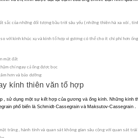
 sắc của những đối tượng bầu trời sâu yếu ( những thiên hà xa xôi , ti
so với kính khúc xạ và kính tổ hợp vì gương có thể cho ít chi phí hơn ống
n mặt đất
thậm chí ngay cả ống được bọc
tâm hơn và bảo dưỡng
ay kính thiên văn tổ hợp
ợp , sử dụng một sự kết hợp của gương và ống kính. Những kính th
ssegrain phổ biến là Schmidt-Cassegrain và Maksutov-Cassegrain .
 mặt trăng , hành tinh và quan sát không gian sâu cộng với quan sát trái 
nào