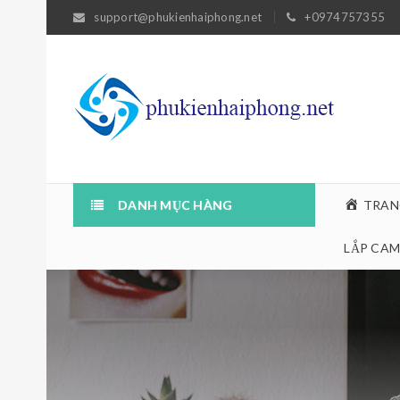
support@phukienhaiphong.net
+0974757355
DANH MỤC HÀNG
TRAN
LẮP CAM