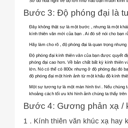
Sơ đồ hóa nghĩ về độ lớn như nào bạn muốn kính t
Bước 3: Độ phóng đại là t
Đây không thật sự là một bước , nhưng là một khái 
kính thiên văn mới của bạn . Ai đó sẽ nói cho bạn r
Hãy làm cho rõ , độ phóng đại là quan trọng nhưng 
Độ phóng đại kính thiên văn của bạn được quyết địn
phóng đại cao hơn. Về bản chất bất kỳ kính thiên 
lớn. Nó có thể có 800x nhưng ở độ phóng đại đó bạn
độ phóng đại một hình ảnh từ một khẩu độ kính thi
Một sự tương tự là một màn hình tivi . Nếu chúng ta
khoảng cách tối ưu khi hình ảnh chúng ta thấy trên m
Bước 4: Gương phản xạ / k
1 . Kính thiên văn khúc xạ hay 