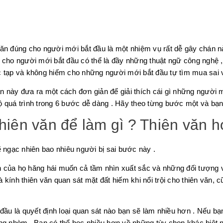
ăn đúng cho người mới bắt đầu là một nhiệm vụ rất dễ gây chán nả
c cho người mới bắt đầu có thể là đầy những thuật ngữ công nghệ ,
 tạp và không hiếm cho những người mới bắt đầu tự tìm mua sai và 
n này đưa ra một cách đơn giản để giải thích cái gì những người m
ộ quá trình trong 6 bước dễ dàng . Hãy theo từng bước một và bạn 
thiên văn để làm gì ? Thiên văn h
ngạc nhiên bao nhiêu người bị sai bước này .
 của họ hăng hái muốn cả tầm nhìn xuất sắc và những đối tượng về
 là kính thiên văn quan sát mặt đất hiếm khi nổi trội cho thiên văn,
 đầu là quyết định loại quan sát nào bạn sẽ làm nhiều hơn . Nếu b
g nhòm . Bạn có thể học nhiều hơn về những tùy chọn khác biệ