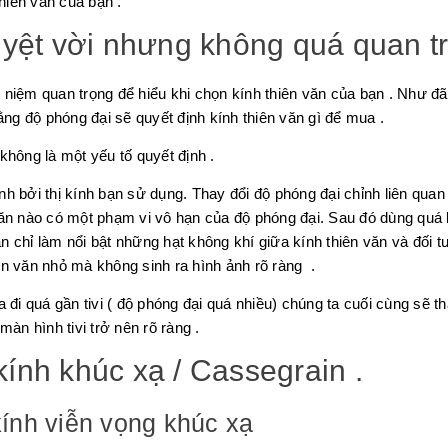
hiên văn của bạn .
uyệt vời nhưng không quá quan t
niệm quan trọng để hiểu khi chọn kính thiên văn của bạn . Như đã 
ằng độ phóng đại sẽ quyết định kính thiên văn gì để mua .
không là một yếu tố quyết định .
h bởi thị kính bạn sử dụng. Thay đổi độ phóng đại chỉnh liên quan 
văn nào có một phạm vi vô hạn của độ phóng đại. Sau đó dùng quá 
 chỉ làm nổi bật những hạt không khí giữa kính thiên văn và đối 
ên văn nhỏ mà không sinh ra hình ảnh rõ ràng .
 đi quá gần tivi ( độ phóng đại quá nhiều) chúng ta cuối cùng sẽ t
àn hình tivi trở nên rõ ràng .
ính khúc xạ / Cassegrain .
kính viễn vọng khúc xạ