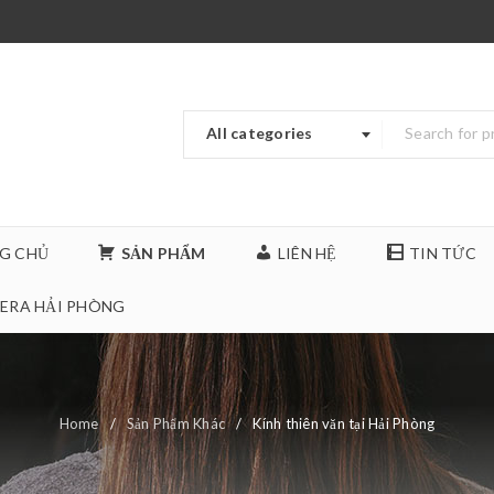
All categories
G CHỦ
SẢN PHẨM
LIÊN HỆ
TIN TỨC
ERA HẢI PHÒNG
Home
/
Sản Phẩm Khác
/
Kính thiên văn tại Hải Phòng