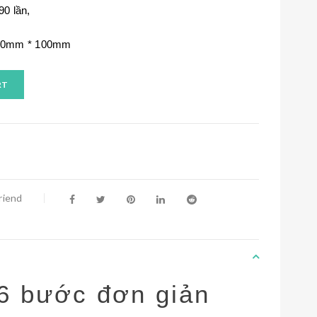
90 lần,
210mm * 100mm
RT
riend
 6 bước đơn giản