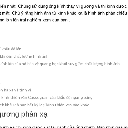
 biến nhất. Chúng sử dụng ống kính thay vì gương và thị kính được 
mắt. Chú ý rằng hình ảnh từ kính khúc xạ là hình ảnh phản chiếu
g lớn lên trải nghiệm xem của bạn .
i khẩu độ lớn
khí đến chất lượng hình ảnh
kính kín của nó bảo vệ quang học khỏi suy giảm chất lượng hình ảnh
.
 hà xa và tinh vi
và kính thiên văn Cassegrain của khẩu độ ngang bằng
ch khẩu độ hơn bất kỳ loại kính thiên văn nào khác .
 gương phản xạ
ính và chị kính được đặt tại cạnh của ống chính. Bạn nhìn qua một