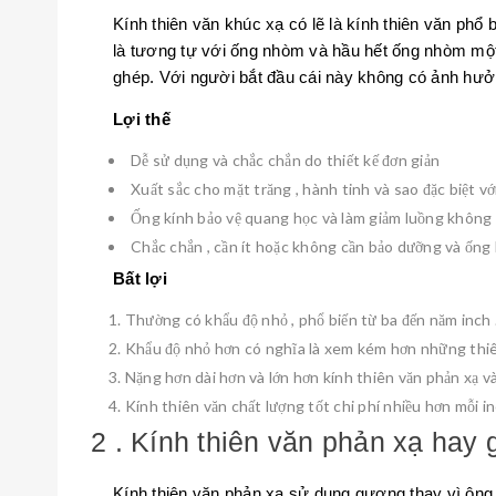
Kính thiên văn khúc xạ có lẽ là kính thiên văn phổ
là tương tự với ống nhòm và hầu hết ống nhòm một 
ghép. Với người bắt đầu cái này không có ảnh hưởn
Lợi thế
Dễ sử dụng và chắc chắn do thiết kế đơn giản
Xuất sắc cho mặt trăng , hành tinh và sao đặc biệt vớ
Ống kính bảo vệ quang học và làm giảm luồng không 
Chắc chắn , cần ít hoặc không cần bảo dưỡng và ống 
Bất lợi
Thường có khẩu độ nhỏ , phổ biến từ ba đến năm inch 
Khẩu độ nhỏ hơn có nghĩa là xem kém hơn những thiên
Nặng hơn dài hơn và lớn hơn kính thiên văn phản xạ 
Kính thiên văn chất lượng tốt chi phí nhiều hơn mỗi in
2 . Kính thiên văn phản xạ hay
Kính thiên văn phản xạ sử dụng gương thay vì ông k