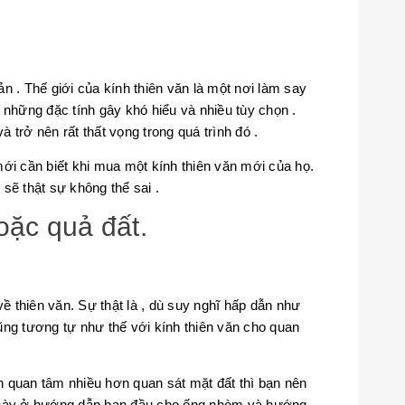
n . Thế giới của kính thiên văn là một nơi làm say
 những đặc tính gây khó hiểu và nhiều tùy chọn .
trở nên rất thất vọng trong quá trình đó .
ới cần biết khi mua một kính thiên văn mới của họ.
sẽ thật sự không thể sai .
oặc quả đất.
 thiên văn. Sự thật là , dù suy nghĩ hấp dẫn như
 cũng tương tự như thế với kính thiên văn cho quan
ạn quan tâm nhiều hơn quan sát mặt đất thì bạn nên
t này ở hướng dẫn ban đầu cho ống nhòm và hướng