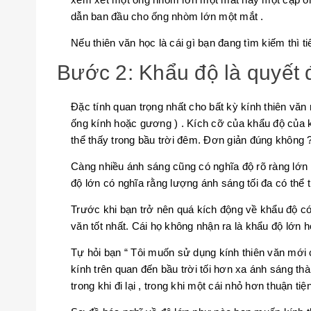
dẫn ban đầu cho ống nhòm lớn một mắt .
Nếu thiên văn học là cái gì bạn đang tìm kiếm thì ti
Bước 2: Khẩu độ là quyết đ
Đặc tính quan trọng nhất cho bất kỳ kính thiên vă
ống kính hoặc gương ) . Kích cỡ của khẩu độ của k
thể thấy trong bầu trời đêm. Đơn giản đúng không 
Càng nhiều ánh sáng cũng có nghĩa độ rõ ràng lớn 
độ lớn có nghĩa rằng lượng ánh sáng tối đa có thể
Trước khi bạn trở nên quá kích động về khẩu độ có 
văn tốt nhất. Cái họ không nhận ra là khẩu độ lớn 
Tự hỏi bạn “ Tôi muốn sử dụng kính thiên văn mới củ
kính trên quan đến bầu trời tối hơn xa ánh sáng t
trong khi đi lại , trong khi một cái nhỏ hơn thuận t