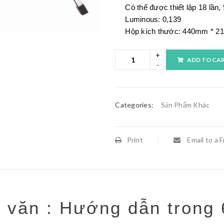
Có thể được thiết lập 18 lần, 
Luminous: 0,139
Hộp kích thước: 440mm * 
ADD TO CA
Categories:
Sản Phẩm Khác
Print
Email to a F
n văn : Hướng dẫn trong