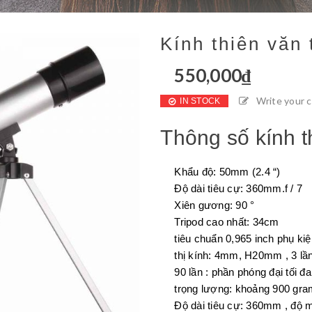
Kính thiên văn 
550,000
₫
Write your
IN STOCK
Thông số kính t
Khẩu độ: 50mm (2.4 “)
Độ dài tiêu cự: 360mm.f / 7
Xiên gương: 90 °
Tripod cao nhất: 34cm
tiêu chuẩn 0,965 inch phụ ki
thị kính: 4mm, H20mm , 3 lầ
90 lần : phần phóng đại tối đa
trọng lượng: khoảng 900 gr
Độ dài tiêu cự: 360mm , độ