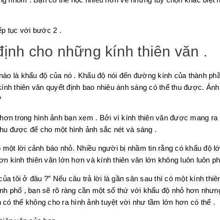
ếp tục với bước 2 .
ịnh cho những kính thiên văn .
n nào là khẩu độ của nó . Khẩu độ nói đến đường kính của thành p
ính thiên văn quyết định bao nhiêu ánh sáng có thể thu được. Án
?
hơn trong hình ảnh bạn xem . Bởi vì kính thiên văn được mang ra 
 thu được để cho một hình ảnh sắc nét và sáng .
một lời cảnh báo nhỏ. Nhiều người bị nhầm tin rằng có khẩu độ lớ
hơn kính thiên văn lớn hơn và kính thiên văn lớn không luôn luôn p
a tôi ở đâu ?” Nếu câu trả lời là gần sân sau thì có một kính thiê
hành phố , bạn sẽ rõ ràng cần một số thứ với khẩu độ nhỏ hơn như
iện có thể không cho ra hình ảnh tuyệt vời như tầm lớn hơn có thể .