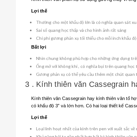
Lợi thế
Thường cho một khẩu độ lớn là có nghĩa quan sát xuất
Sai số quang học thấp và cho hình ảnh rất sáng
Chi phí gương phản xạ tối thiểu cho mỗi inch khẩu độ 
Bất lợi
Nhìn chung không phù hợp cho những ứng dụng trê
Ống mở với không khí , có nghĩa bụi trên quang học 
Gương phản xạ có thể yêu cầu thêm một chút quan 
3 . Kính thiên văn Cassegrain h
Kính thiên văn Cassegrain hay kính thiên văn tổ h
có khẩu độ 3” và lớn hơn. Có hai loại thiết kế Ca
Lợi thế
Loại linh hoạt nhất của kính trên pen với xuất sắc về
Khả năng hội tụ gần nhất hơn bất kỳ kính thiên văn 