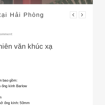
tại Hải Phòng
 comment
hiên văn khúc xạ
ện bao gồm:
n ống kính Barlow
am
 mở ống kính: 50mm