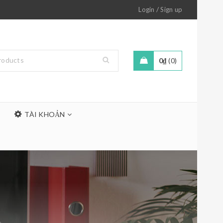
/
Login
Sign up
0
₫
0
TÀI KHOẢN