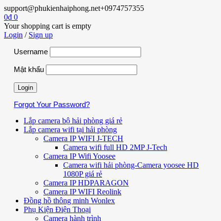
support@phukienhaiphong.net
+0974757355
0
₫
0
Your shopping cart is empty
Login
/
Sign up
Username
Mật khẩu
Forgot Your Password?
Lắp camera bộ hải phòng giá rẻ
Lắp camera wifi tại hải phòng
Camera IP WIFI J-TECH
Camera wifi full HD 2MP J-Tech
Camera IP Wifi Yoosee
Camera wifi hải phòng-Camera yoosee HD
1080P giá rẻ
Camera IP HDPARAGON
Camera IP WIFI Reolink
Đồng hồ thông minh Wonlex
Phụ Kiện Điện Thoại
Camera hành trình