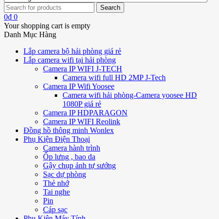
0
₫
0
Your shopping cart is empty
Danh Mục Hàng
Lắp camera bộ hải phòng giá rẻ
Lắp camera wifi tại hải phòng
Camera IP WIFI J-TECH
Camera wifi full HD 2MP J-Tech
Camera IP Wifi Yoosee
Camera wifi hải phòng-Camera yoosee HD
1080P giá rẻ
Camera IP HDPARAGON
Camera IP WIFI Reolink
Đồng hồ thông minh Wonlex
Phụ Kiện Điện Thoại
Camera hành trình
Ốp lưng , bao da
Gậy chụp ảnh tự sướng
Sạc dự phòng
Thẻ nhớ
Tai nghe
Pin
Cáp sạc
Phụ Kiện Máy Tính