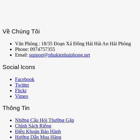
Về Chúng Tôi
Văn Phòng : 18/35 Đoạn Xá Đông Hải Hải An Hải Phòng
Phone: 0974757355
Email:
support@phukienhaiphong.net
Social Icons
Facebook
Twitter
Flickr
Vimeo
Thông Tin
Những Câu Hỏi Thường Gặp
Chính Sách Riêng
Điều Khoản Bảo Hành
Hướng Dẫn Mua Hàng