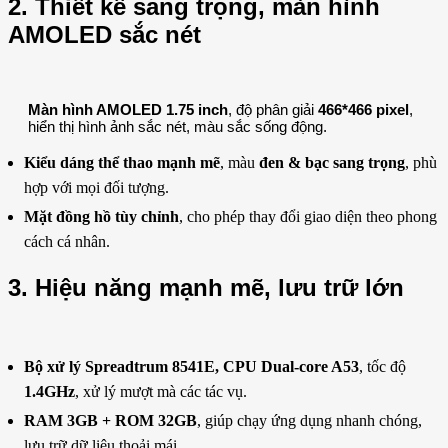
2. Thiết kế sang trọng, màn hình
AMOLED sắc nét
Màn hình AMOLED 1.75 inch
, độ phân giải
466*466 pixel
,
hiển thị hình ảnh sắc nét, màu sắc sống động.
Kiểu dáng thể thao mạnh mẽ
, màu
đen & bạc sang trọng
, phù
hợp với mọi đối tượng.
Mặt đồng hồ tùy chỉnh
, cho phép thay đổi giao diện theo phong
cách cá nhân.
3. Hiệu năng mạnh mẽ, lưu trữ lớn
Bộ xử lý Spreadtrum 8541E, CPU Dual-core A53
, tốc độ
1.4GHz
, xử lý mượt mà các tác vụ.
RAM 3GB + ROM 32GB
, giúp chạy ứng dụng nhanh chóng,
lưu trữ dữ liệu thoải mái.