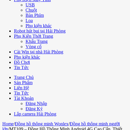
USB
Chuột
Bàn Phím
Loa
Phụ kiện khác
Robot hút bui tại Hải Phòng
Phụ Kiên Thời Trang
Khẩu Trang
Vòng cổ
Cài Win tại nhà Hải Phòng
Phụ kiện khác
Đồ Chơi
Tin Tức
Trang Chủ
Sản Phẩm
Liên Hệ
Tin Tức
Tài Khoản
Đăng Nhập
Đăng Ký
Lắp camera Hải Phòng
Home
/
Đồng hồ thông minh Wonlex
/
Đồng hồ thông minh người
lớn
/
MT109 – Đồng Hồ Thông Minh Android 4G Cao Cấp, Thiết