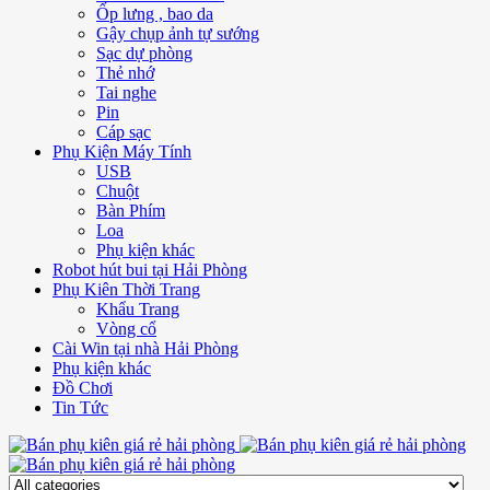
Ốp lưng , bao da
Gậy chụp ảnh tự sướng
Sạc dự phòng
Thẻ nhớ
Tai nghe
Pin
Cáp sạc
Phụ Kiện Máy Tính
USB
Chuột
Bàn Phím
Loa
Phụ kiện khác
Robot hút bui tại Hải Phòng
Phụ Kiên Thời Trang
Khẩu Trang
Vòng cổ
Cài Win tại nhà Hải Phòng
Phụ kiện khác
Đồ Chơi
Tin Tức