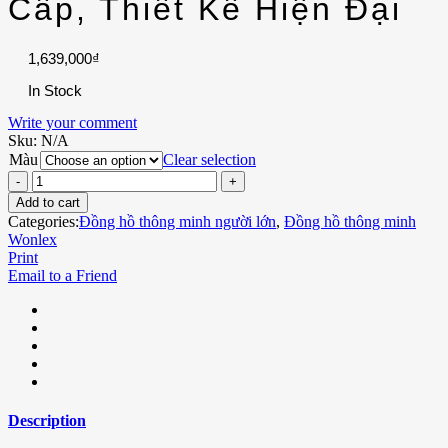
Cấp, Thiết Kế Hiện Đại
1,639,000
₫
In Stock
Write your comment
Sku:
N/A
Màu
Clear selection
Add to cart
Categories:
Đồng hồ thông minh người lớn
,
Đồng hồ thông minh
Wonlex
Print
Email to a Friend
Description