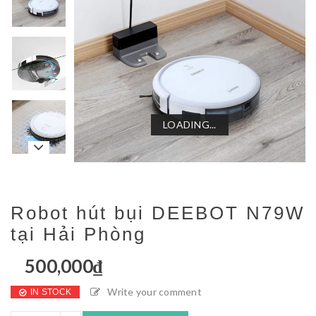
LOADING...
LOADING...
LOADING...
LOADING...
Robot hút bụi DEEBOT N79W
tại Hải Phòng
500,000
₫
Write your comment
IN STOCK