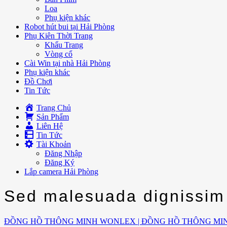
Loa
Phụ kiện khác
Robot hút bui tại Hải Phòng
Phụ Kiên Thời Trang
Khẩu Trang
Vòng cổ
Cài Win tại nhà Hải Phòng
Phụ kiện khác
Đồ Chơi
Tin Tức
Trang Chủ
Sản Phẩm
Liên Hệ
Tin Tức
Tài Khoản
Đăng Nhập
Đăng Ký
Lắp camera Hải Phòng
Sed malesuada dignissim
ĐỒNG HỒ THÔNG MINH WONLEX | ĐỒNG HỒ THÔNG MI