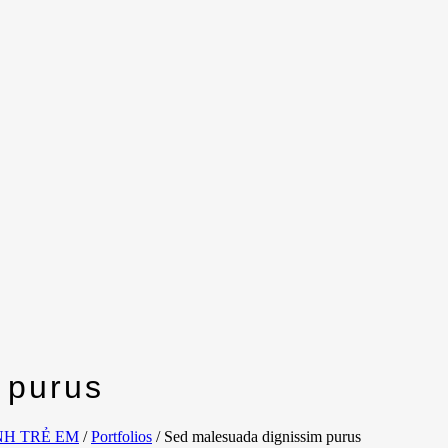
 purus
NH TRẺ EM
/
Portfolios
/
Sed malesuada dignissim purus