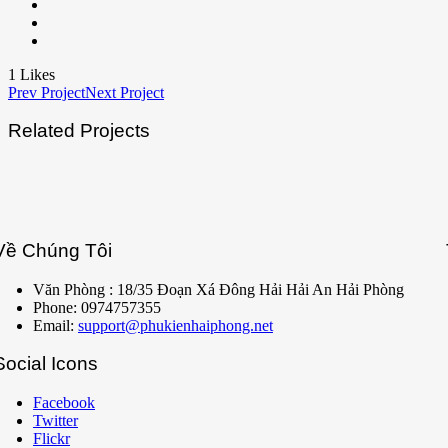
1
Likes
Prev Project
Next Project
Related Projects
Về Chúng Tôi
Văn Phòng : 18/35 Đoạn Xá Đông Hải Hải An Hải Phòng
Phone: 0974757355
Email:
support@phukienhaiphong.net
Social Icons
Facebook
Twitter
Flickr