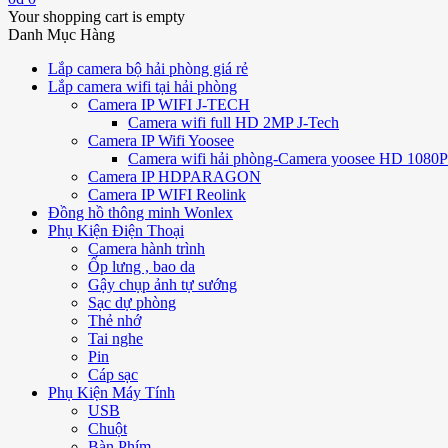
Your shopping cart is empty
Danh Mục Hàng
Lắp camera bộ hải phòng giá rẻ
Lắp camera wifi tại hải phòng
Camera IP WIFI J-TECH
Camera wifi full HD 2MP J-Tech
Camera IP Wifi Yoosee
Camera wifi hải phòng-Camera yoosee HD 1080P 
Camera IP HDPARAGON
Camera IP WIFI Reolink
Đồng hồ thông minh Wonlex
Phụ Kiện Điện Thoại
Camera hành trình
Ốp lưng , bao da
Gậy chụp ảnh tự sướng
Sạc dự phòng
Thẻ nhớ
Tai nghe
Pin
Cáp sạc
Phụ Kiện Máy Tính
USB
Chuột
Bàn Phím