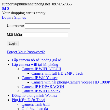
support@phukienhaiphong.net
+0974757355
0
₫
0
Your shopping cart is empty
Login
/
Sign up
Username
Mật khẩu
Forgot Your Password?
Lắp camera bộ hải phòng giá rẻ
Lắp camera wifi tại hải phòng
Camera IP WIFI J-TECH
Camera wifi full HD 2MP J-Tech
Camera IP Wifi Yoosee
Camera wifi hải phòng-Camera yoosee HD 1080P 
Camera IP HDPARAGON
Camera IP WIFI Reolink
Đồng hồ thông minh Wonlex
Phụ Kiện Điện Thoại
Camera hành trình
Ốp lưng , bao da