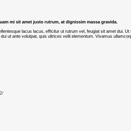
uam mi sit amet justo rutrum, at dignissim massa gravida.
llentesque lacus lacus, efficitur ut rutrum vel, feugiat sit amet dui. U
dui ut ante volutpat, quis ultrices velit elementum. Vivamus ullamcorpe
2/