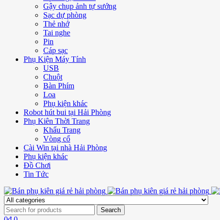
Gậy chụp ảnh tự sướng
Sạc dự phòng
Thẻ nhớ
Tai nghe
Pin
Cáp sạc
Phụ Kiện Máy Tính
USB
Chuột
Bàn Phím
Loa
Phụ kiện khác
Robot hút bui tại Hải Phòng
Phụ Kiên Thời Trang
Khẩu Trang
Vòng cổ
Cài Win tại nhà Hải Phòng
Phụ kiện khác
Đồ Chơi
Tin Tức
0
₫
0