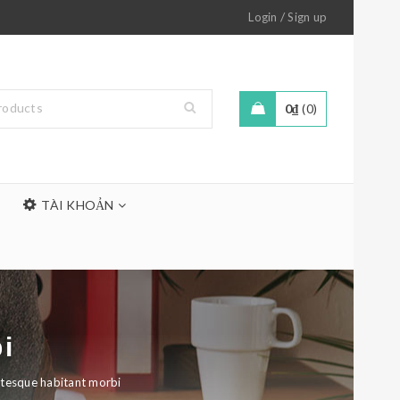
/
Login
Sign up
0
₫
0
TÀI KHOẢN
i
ntesque habitant morbi