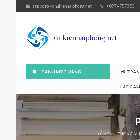
support@phukienhaiphong.net
+0974757355
DANH MỤC HÀNG
TRAN
LẮP CAM
ĐỒNG HỒ THÔNG MI