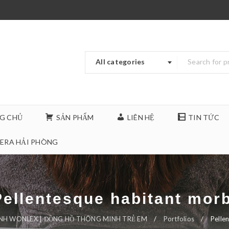
All categories
G CHỦ
SẢN PHẨM
LIÊN HỆ
TIN TỨC
ERA HẢI PHÒNG
Pellentesque habitant morb
NH WONLEX | ĐỒNG HỒ THÔNG MINH TRẺ EM
/
Portfolios
/
Pelle