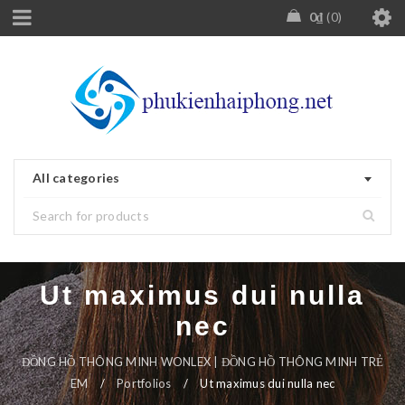
0
₫
0
All categories
Ut maximus dui nulla
nec
ĐỒNG HỒ THÔNG MINH WONLEX | ĐỒNG HỒ THÔNG MINH TRẺ
EM
/
Portfolios
/
Ut maximus dui nulla nec