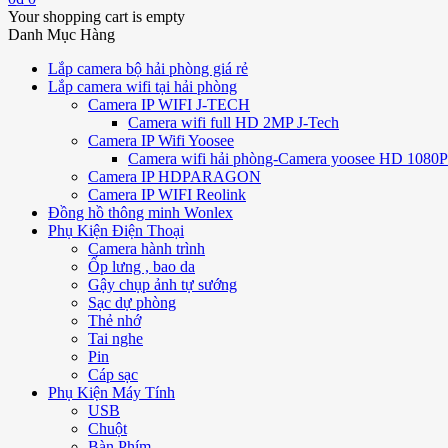
Your shopping cart is empty
Danh Mục Hàng
Lắp camera bộ hải phòng giá rẻ
Lắp camera wifi tại hải phòng
Camera IP WIFI J-TECH
Camera wifi full HD 2MP J-Tech
Camera IP Wifi Yoosee
Camera wifi hải phòng-Camera yoosee HD 1080P 
Camera IP HDPARAGON
Camera IP WIFI Reolink
Đồng hồ thông minh Wonlex
Phụ Kiện Điện Thoại
Camera hành trình
Ốp lưng , bao da
Gậy chụp ảnh tự sướng
Sạc dự phòng
Thẻ nhớ
Tai nghe
Pin
Cáp sạc
Phụ Kiện Máy Tính
USB
Chuột
Bàn Phím