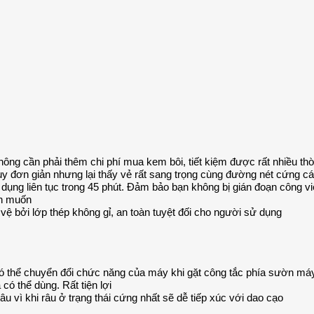
hông cần phải thêm chi phí mua kem bôi, tiết kiệm được rất nhiều 
 đơn giản nhưng lại thấy vẻ rất sang trọng cùng đường nét cứng c
dụng liên tục trong 45 phút. Đảm bảo bạn không bị gián đoạn công v
ạn muốn
vệ bởi lớp thép không gỉ, an toàn tuyệt đối cho người sử dụng
có thể chuyển đổi chức năng của máy khi gặt công tắc phía sườn máy
có thể dùng. Rất tiện lợi
u vì khi râu ở trạng thái cứng nhất sẽ dễ tiếp xúc với dao cạo