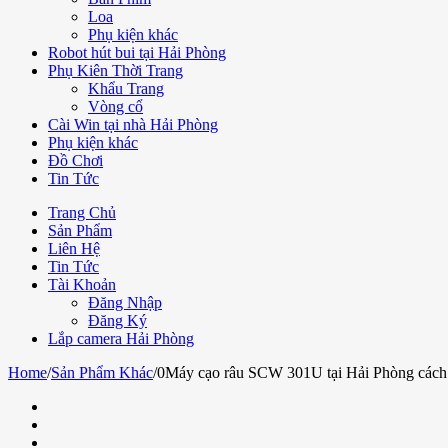
Loa
Phụ kiện khác
Robot hút bui tại Hải Phòng
Phụ Kiên Thời Trang
Khẩu Trang
Vòng cổ
Cài Win tại nhà Hải Phòng
Phụ kiện khác
Đồ Chơi
Tin Tức
Trang Chủ
Sản Phẩm
Liên Hệ
Tin Tức
Tài Khoản
Đăng Nhập
Đăng Ký
Lắp camera Hải Phòng
Home
/
Sản Phẩm Khác
/
0Máy cạo râu SCW 301U tại Hải Phòng các