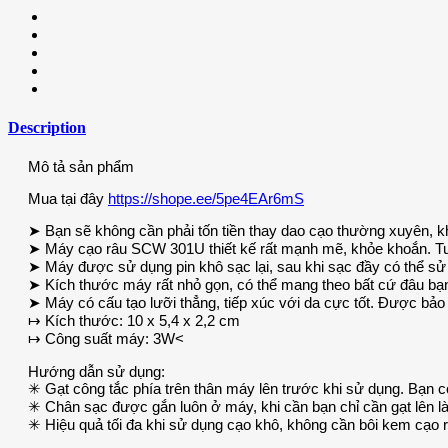
Description
Mô tả sản phẩm
Mua tại đây
https://shope.ee/5pe4EAr6mS
➤ Bạn sẽ không cần phải tốn tiền thay dao cạo thường xuyên, k
➤ Máy cạo râu SCW 301U thiết kế rất mạnh mẽ, khỏe khoắn. Tuy
➤ Máy được sử dụng pin khô sạc lại, sau khi sạc đầy có thể sử 
➤ Kích thước máy rất nhỏ gọn, có thể mang theo bất cứ đâu b
➤ Máy có cấu tạo lưỡi thẳng, tiếp xúc với da cực tốt. Được bảo 
↦ Kích thước: 10 x 5,4 x 2,2 cm
↦ Công suất máy: 3W<
Hướng dẫn sử dụng:
✳ Gạt công tắc phía trên thân máy lên trước khi sử dụng. Bạn 
✳ Chân sạc được gắn luôn ở máy, khi cần bạn chỉ cần gạt lên là 
✳ Hiệu quả tối đa khi sử dụng cạo khô, không cần bôi kem cạo râ