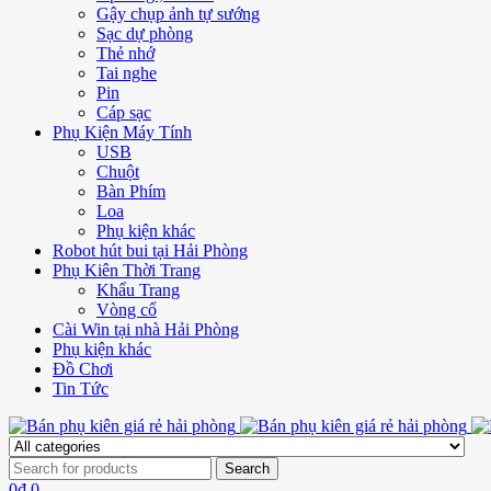
Gậy chụp ảnh tự sướng
Sạc dự phòng
Thẻ nhớ
Tai nghe
Pin
Cáp sạc
Phụ Kiện Máy Tính
USB
Chuột
Bàn Phím
Loa
Phụ kiện khác
Robot hút bui tại Hải Phòng
Phụ Kiên Thời Trang
Khẩu Trang
Vòng cổ
Cài Win tại nhà Hải Phòng
Phụ kiện khác
Đồ Chơi
Tin Tức
0
₫
0