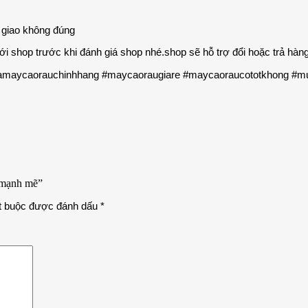
c giao không đúng
với shop trước khi đánh giá shop nhé.shop sẽ hỗ trợ đổi hoặc trả hà
aycaorauchinhhang #maycaoraugiare #maycaoraucototkhong #m
h mạnh mẽ”
t buộc được đánh dấu
*