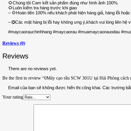
🌻Chúng tôi Cam kết sản phẩm đúng như hình ảnh 100%.
🌻Luôn kiểm tra hàng trước khi giao
– 🌻Hoàn tiền 100% nếu khách phát hiện hàng giả, hàng lỗi hoặ
– ❎Các mặt hàng bị lỗi hay không ưng ý,khách vui lòng liên hệ 
#maycaorauchinhhang #maycaorau #muamaycaorauodau #muam
Reviews (0)
Reviews
There are no reviews yet.
Be the first to review “0Máy cạo râu SCW 301U tại Hải Phòng các
Email của bạn sẽ không được hiển thị công khai.
Các trường bắ
Your rating