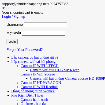
support@phukienhaiphong.net
+0974757355
0
₫
0
Your shopping cart is empty
Login
/
Sign up
Username
Mật khẩu
Forgot Your Password?
Lắp camera bộ hải phòng giá rẻ
Lắp camera wifi tại hải phòng
Camera IP WIFI J-TECH
Camera wifi full HD 2MP J-Tech
Camera IP Wifi Yoosee
Camera wifi hải phòng-Camera yoosee HD 1080P 
Camera IP HDPARAGON
Camera IP WIFI Reolink
Đồng hồ thông minh Wonlex
Phụ Kiện Điện Thoại
Camera hành trình
Ốp lưng , bao da