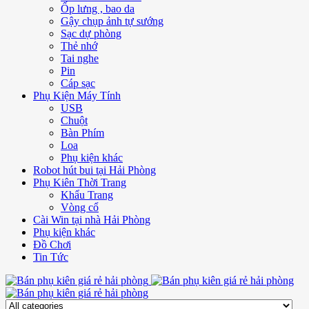
Ốp lưng , bao da
Gậy chụp ảnh tự sướng
Sạc dự phòng
Thẻ nhớ
Tai nghe
Pin
Cáp sạc
Phụ Kiện Máy Tính
USB
Chuột
Bàn Phím
Loa
Phụ kiện khác
Robot hút bui tại Hải Phòng
Phụ Kiên Thời Trang
Khẩu Trang
Vòng cổ
Cài Win tại nhà Hải Phòng
Phụ kiện khác
Đồ Chơi
Tin Tức