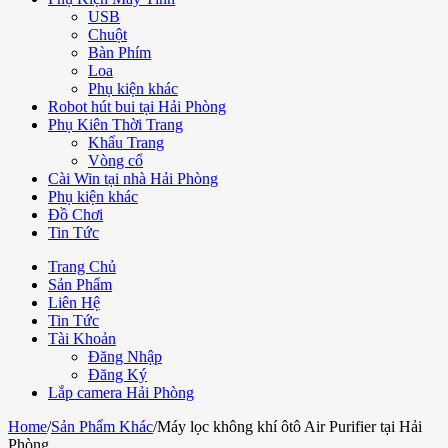
USB
Chuột
Bàn Phím
Loa
Phụ kiện khác
Robot hút bui tại Hải Phòng
Phụ Kiên Thời Trang
Khẩu Trang
Vòng cổ
Cài Win tại nhà Hải Phòng
Phụ kiện khác
Đồ Chơi
Tin Tức
Trang Chủ
Sản Phẩm
Liên Hệ
Tin Tức
Tài Khoản
Đăng Nhập
Đăng Ký
Lắp camera Hải Phòng
Home
/
Sản Phẩm Khác
/
Máy lọc không khí ôtô Air Purifier tại Hải
Phòng