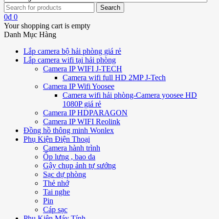
0
₫
0
Your shopping cart is empty
Danh Mục Hàng
Lắp camera bộ hải phòng giá rẻ
Lắp camera wifi tại hải phòng
Camera IP WIFI J-TECH
Camera wifi full HD 2MP J-Tech
Camera IP Wifi Yoosee
Camera wifi hải phòng-Camera yoosee HD
1080P giá rẻ
Camera IP HDPARAGON
Camera IP WIFI Reolink
Đồng hồ thông minh Wonlex
Phụ Kiện Điện Thoại
Camera hành trình
Ốp lưng , bao da
Gậy chụp ảnh tự sướng
Sạc dự phòng
Thẻ nhớ
Tai nghe
Pin
Cáp sạc
Phụ Kiện Máy Tính