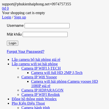
support@phukienhaiphong.net
+0974757355
0
₫
0
Your shopping cart is empty
Login
/
Sign up
Username
Mật khẩu
Forgot Your Password?
Lắp camera bộ hải phòng giá rẻ
Lắp camera wifi tại hải phòng
Camera IP WIFI J-TECH
Camera wifi full HD 2MP J-Tech
Camera IP Wifi Yoosee
Camera wifi hải phòng-Camera yoosee HD
1080P giá rẻ
Camera IP HDPARAGON
Camera IP WIFI Reolink
Đồng hồ thông minh Wonlex
Phụ Kiện Điện Thoại
Camera hành trình