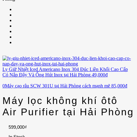
Ly Giữ Nhiệt Iced Americano Inox 304 Đúc Liền Khối Cao Cấp
Có Nắp Đậy Và Ống Hút Inox tại Hải Phòng
49,000
₫
0Máy cạo râu SCW 301U tại Hải Phòng cách mạnh mẽ
85,000
₫
Máy lọc không khí ôtô
Air Purifier tại Hải Phòng
599,000
₫
In Stock