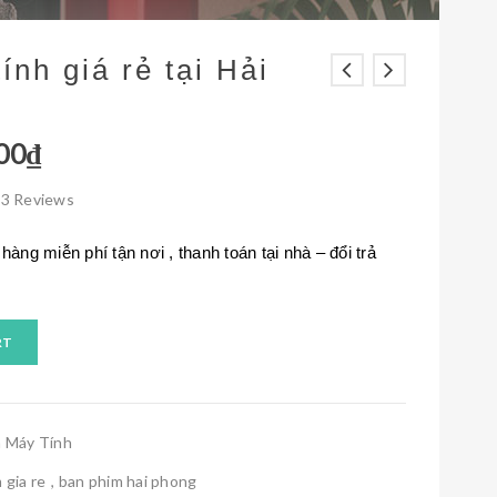
nh giá rẻ tại Hải
00
₫
3
Reviews
ng miễn phí tận nơi , thanh toán tại nhà – đổi trả
RT
n Máy Tính
 gia re
,
ban phim hai phong