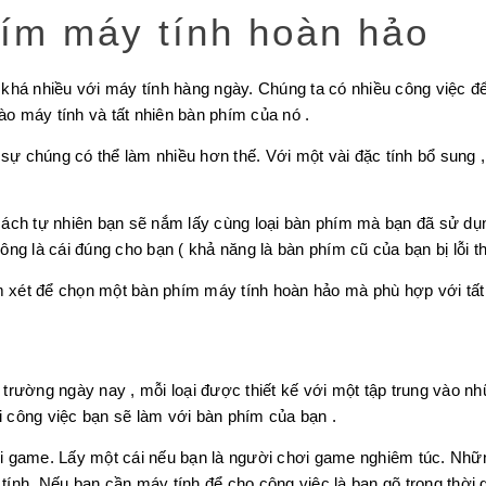
ím máy tính hoàn hảo
khá nhiều với máy tính hàng ngày. Chúng ta có nhiều công việc để 
o máy tính và tất nhiên bàn phím của nó .
 chúng có thể làm nhiều hơn thế. Với một vài đặc tính bổ sung ,
ách tự nhiên bạn sẽ nắm lấy cùng loại bàn phím mà bạn đã sử dụn
ng là cái đúng cho bạn ( khả năng là bàn phím cũ của bạn bị lỗi t
em xét để chọn một bàn phím máy tính hoàn hảo mà phù hợp với tất
ị trường ngày nay , mỗi loại được thiết kế với một tập trung vào 
ại công việc bạn sẽ làm với bàn phím của bạn .
i game. Lấy một cái nếu bạn là người chơi game nghiêm túc. Nhữ
nh. Nếu bạn cần máy tính để cho công việc là bạn gõ trong thời gi