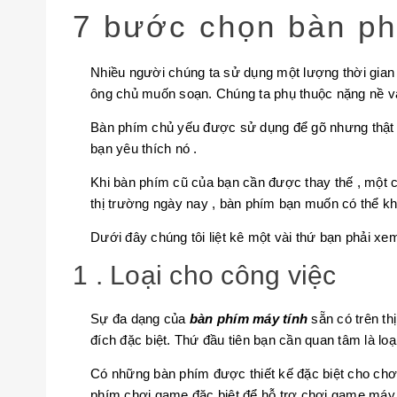
7 bước chọn bàn ph
Nhiều người chúng ta sử dụng một lượng thời gian 
ông chủ muốn soạn. Chúng ta phụ thuộc nặng nề và
Bàn phím chủ yếu được sử dụng để gõ nhưng thật sự
bạn yêu thích nó .
Khi bàn phím cũ của bạn cần được thay thế , một c
thị trường ngày nay , bàn phím bạn muốn có thể khô
Dưới đây chúng tôi liệt kê một vài thứ bạn phải x
1 . Loại cho công việc
Sự đa dạng của
bàn phím máy tính
sẵn có trên th
đích đặc biệt. Thứ đầu tiên bạn cần quan tâm là lo
Có những bàn phím được thiết kế đặc biệt cho chơ
phím chơi game đặc biệt để hỗ trợ chơi game máy tí