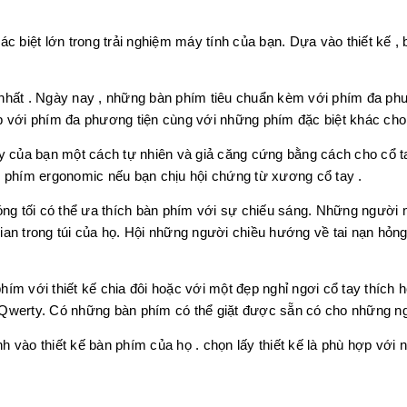
hác biệt lớn trong trải nghiệm máy tính của bạn. Dựa vào thiết kế
 nhất . Ngày nay , những bàn phím tiêu chuẩn kèm với phím đa ph
với phím đa phương tiện cùng với những phím đặc biệt khác cho
y của bạn một cách tự nhiên và giả căng cứng bằng cách cho cổ tay
n phím ergonomic nếu bạn chịu hội chứng từ xương cổ tay .
g tối có thể ưa thích bàn phím với sự chiếu sáng. Những người m
ian trong túi của họ. Hội những người chiều hướng về tai nạn hỏng
m với thiết kế chia đôi hoặc với một đẹp nghỉ ngơi cổ tay thích hợ
 Qwerty. Có những bàn phím có thể giặt được sẵn có cho những ng
 vào thiết kế bàn phím của họ . chọn lấy thiết kế là phù hợp với 