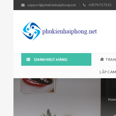
support@phukienhaiphong.net
+0974757355
DANH MỤC HÀNG
TRAN
LẮP CAM
Hom