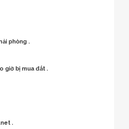
hải phòng .
 giờ bị mua đắt .
net .