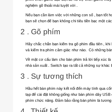
nghiệm gõ thoải mái tuyệt vời .
Nếu bạn cần làm việc với những con số , bạn tốt hơ
bạn sẽ chọn để bạn không chi tiêu tiền bạc một các
2 . Gõ phím
Hãy chắc chắn bạn kiểm tra gõ phím đầu tiên , kh
và kiểm tra phím cảm giác như nào. Có những bàn
Về mặt cơ cấu làm cho bàn phím trả lời tiếp xúc là
nhà sản xuất . Switch tạo ra tất cả những sự khác 
3 . Sự tương thích
Hầu hết bàn phím này kết nối đến máy tính qua cổn
tạp để cài đặt không giống như bàn phím dây USB
phím chức năng. Đảm bảo rằng bàn phím là tương t
4 . Thiết kế