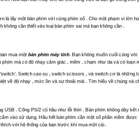
n là lấy một bàn phím với cùng phím số . Cho một phạm vi lớn hơn 
h không cần thiết vào loại bàn phím sai mà bạn không cần .
i bạn mua một
bàn phím máy tính
. Bạn không muốn cuối cùng với
 phím mà có độ nhạy cảm giác , mềm , chạm như da và có loạn mà
 ‘switch’. Switch cao su , switch scissors , và switch cơ là những
biệt về độ nhạy , mức ồn và sự thoải mái . Tìm hiểu về chúng và ch
g USB . Cổng PS/2 cũ hầu như lỗi thời . Bàn phím không dây kết nố
 cắm vào sử dụng. Hầu hết bàn phím cần một số phần mềm được c
hích với hệ thống của bạn trước khi mua một cái .