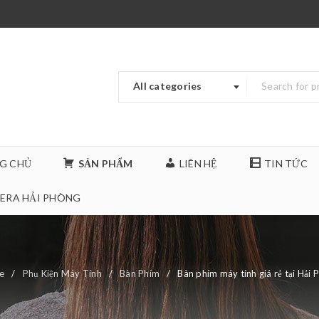
All categories
G CHỦ
SẢN PHẨM
LIÊN HỆ
TIN TỨC
ERA HẢI PHÒNG
e
/
Phụ Kiện Máy Tính
/
Bàn Phím
/
Bàn phím máy tính giá rẻ tại Hải 