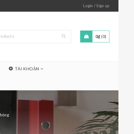
/
Login
Sign up
0
₫
0
TÀI KHOẢN
Phòng