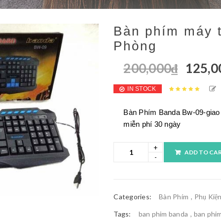
Bàn phím máy tí
Phòng
200,000
₫
125,0
IN STOCK
Rated
3
4.67
out of 5
based on
Bàn Phím Banda Bw-09-giao hà
customer
ratings
miễn phí 30 ngày
ADD TO CA
Categories:
Bàn Phím
,
Phụ Kiệ
Tags:
ban phim banda
,
ban phim