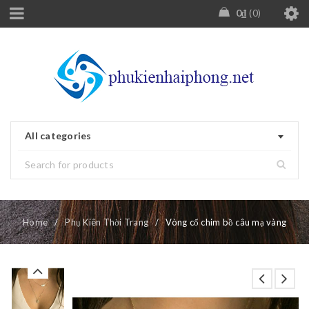
0
₫
0
All categories
Home
/
Phụ Kiên Thời Trang
/
Vòng cổ chim bồ câu mạ vàng