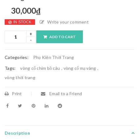
30,000
₫
Write your comment
IN STOCK
ADD TO CART
Categories:
Phụ Kiên Thời Trang
Tags:
vòng cổ chim bồ câu
,
vòng cổ mạ vàng
,
vòng thời trang
Print
Email to a Friend
Description