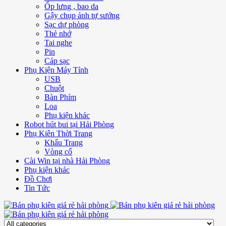
Ốp lưng , bao da
Gậy chụp ảnh tự sướng
Sạc dự phòng
Thẻ nhớ
Tai nghe
Pin
Cáp sạc
Phụ Kiện Máy Tính
USB
Chuột
Bàn Phím
Loa
Phụ kiện khác
Robot hút bui tại Hải Phòng
Phụ Kiên Thời Trang
Khẩu Trang
Vòng cổ
Cài Win tại nhà Hải Phòng
Phụ kiện khác
Đồ Chơi
Tin Tức