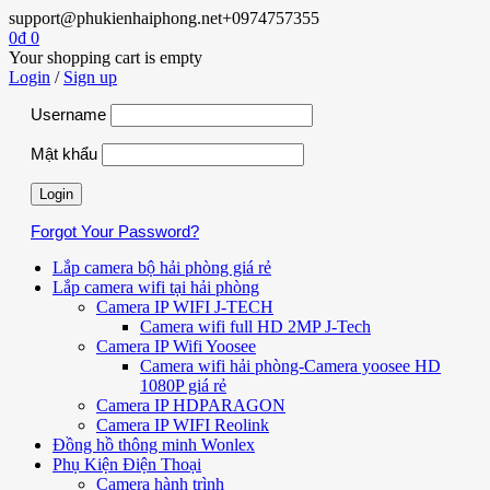
support@phukienhaiphong.net
+0974757355
0
₫
0
Your shopping cart is empty
Login
/
Sign up
Username
Mật khẩu
Forgot Your Password?
Lắp camera bộ hải phòng giá rẻ
Lắp camera wifi tại hải phòng
Camera IP WIFI J-TECH
Camera wifi full HD 2MP J-Tech
Camera IP Wifi Yoosee
Camera wifi hải phòng-Camera yoosee HD
1080P giá rẻ
Camera IP HDPARAGON
Camera IP WIFI Reolink
Đồng hồ thông minh Wonlex
Phụ Kiện Điện Thoại
Camera hành trình