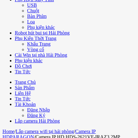
USB
Chuột
Bàn Phím
Loa
Phụ kiện khác
Robot hút bui tại Hải Phòng
Phụ Kiên Thời Trang
Khẩu Trang
Vòng cổ
Cài Win tại nhà Hải Phòng
Phụ kiện khác
Đồ Chơi
Tin Tức
Trang Chủ
Sản Phẩm
Liên Hệ
Tin Tức
Tài Khoản
Đăng Nhập
Đăng Ký
Lắp camera Hải Phòng
Home
/
Lắp camera wifi tại hải phòng
/
Camera IP
HDPARAGON
/
Camera IP HD HDS-2621VF-IRAZ3 2MP