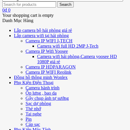
0
₫
0
Your shopping cart is empty
Danh Mục Hàng
Lắp camera bộ hải phòng giá rẻ
Lắp camera wifi tại hải phòng
Camera IP WIFI J-TECH
Camera wifi full HD 2MP J-Tech
Camera IP Wifi Yoosee
Camera wifi hải phòng-Camera yoosee HD
1080P giá rẻ
Camera IP HDPARAGON
Camera IP WIFI Reolink
Đồng hồ thông minh Wonlex
Phụ Kiện Điện Thoại
Camera hành trình
Ốp lưng , bao da
Gậy chụp ảnh tự sướng
Sạc dự phòng
Thẻ nhớ
Tai nghe
Pin
Cáp sạc
Phụ Kiện Máy Tính