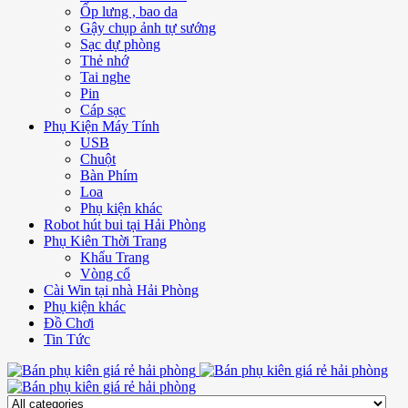
Ốp lưng , bao da
Gậy chụp ảnh tự sướng
Sạc dự phòng
Thẻ nhớ
Tai nghe
Pin
Cáp sạc
Phụ Kiện Máy Tính
USB
Chuột
Bàn Phím
Loa
Phụ kiện khác
Robot hút bui tại Hải Phòng
Phụ Kiên Thời Trang
Khẩu Trang
Vòng cổ
Cài Win tại nhà Hải Phòng
Phụ kiện khác
Đồ Chơi
Tin Tức