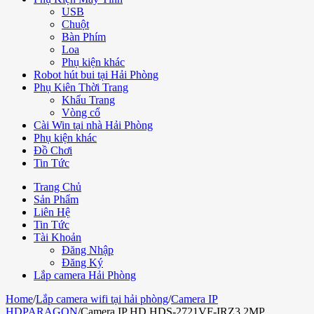
USB
Chuột
Bàn Phím
Loa
Phụ kiện khác
Robot hút bui tại Hải Phòng
Phụ Kiên Thời Trang
Khẩu Trang
Vòng cổ
Cài Win tại nhà Hải Phòng
Phụ kiện khác
Đồ Chơi
Tin Tức
Trang Chủ
Sản Phẩm
Liên Hệ
Tin Tức
Tài Khoản
Đăng Nhập
Đăng Ký
Lắp camera Hải Phòng
Home
/
Lắp camera wifi tại hải phòng
/
Camera IP
HDPARAGON
/
Camera IP HD HDS-2721VF-IRZ3 2MP