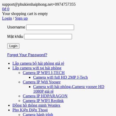
support@phukienhaiphong.net
+0974757355
0
₫
0
Your shopping cart is empty
Login
/
Sign up
Username
Mật khẩu
Forgot Your Password?
Lắp camera bộ hải phòng giá rẻ
Lắp camera wifi tại hải phòng
Camera IP WIFI J-TECH
Camera wifi full HD 2MP J-Tech
Camera IP Wifi Yoosee
Camera wifi hải phòng-Camera yoosee HD
1080P giá rẻ
Camera IP HDPARAGON
Camera IP WIFI Reolink
Đồng hồ thông minh Wonlex
Phụ Kiện Điện Thoại
Camera hành trình