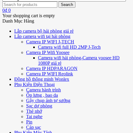
0
₫
0
Your shopping cart is empty
Danh Mục Hàng
Lắp camera bộ hải phòng giá rẻ
Lắp camera wifi tại hải phòng
Camera IP WIFI J-TECH
Camera wifi full HD 2MP J-Tech
Camera IP Wifi Yoosee
Camera wifi hải phòng-Camera yoosee HD
1080P giá rẻ
Camera IP HDPARAGON
Camera IP WIFI Reolink
Đồng hồ thông minh Wonlex
Phụ Kiện Điện Thoại
Camera hành trình
Ốp lưng , bao da
Gậy chụp ảnh tự sướng
Sạc dự phòng
Thẻ nhớ
Tai nghe
Pin
Cáp sạc
Phụ Kiện Máy Tính