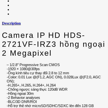
Description
Camera IP HD HDS-
2721VF-IRZ3 hồng ngoại
2 Megapixel
– 1/2.8″ Progressive Scan CMOS
-1920 × 1080@30fps
-Ống kính tiêu cự thay đổi 2.8 to 12 mm
-Color: 0.01 Lux @(F1.2, AGC ON), 0.028Lux @(F2.0, AGC
ON);
-H.265+, H.265, H.264+, H.264
-Chống ngược sáng thực 120dB WDR
-Hồng ngoại 30m
-2 Behavior analyses
-BLC/3D DNR/ROI
-Hỗ trợ thẻ nhớ microSD/SDHC/SDXC lên đến 128 GB