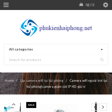
0
₫
0
All categories
Home
/
Lắp camera wifi tại hải phòng
/
Camera wifi ngoài trời tại
hải phòng|camera giám sát IP HD giá rẻ
SALE