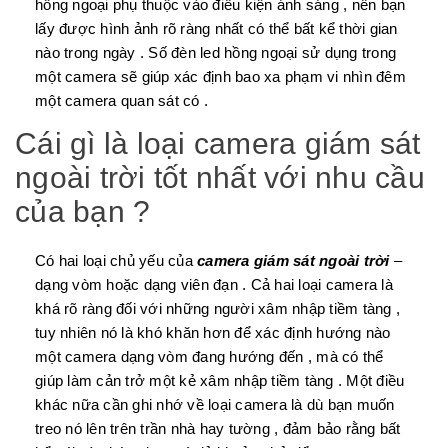
hồng ngoại phụ thuộc vào điều kiện ánh sáng , nên bạn
lấy được hình ảnh rõ ràng nhất có thể bất kể thời gian
nào trong ngày . Số đèn led hồng ngoại sử dụng trong
một camera sẽ giúp xác định bao xa phạm vi nhìn đêm
một camera quan sát có .
Cái gì là loại camera giám sát
ngoài trời tốt nhất với nhu cầu
của bạn ?
Có hai loại chủ yếu của
camera giám sát ngoài trời
–
dạng vòm hoặc dạng viên đạn . Cả hai loại camera là
khá rõ ràng đối với những người xâm nhập tiềm tàng ,
tuy nhiên nó là khó khăn hơn để xác định hướng nào
một camera dạng vòm đang hướng đến , mà có thể
giúp làm cản trở một kẻ xâm nhập tiềm tàng . Một điều
khác nữa cần ghi nhớ về loại camera là dù bạn muốn
treo nó lên trên trần nhà hay tường , đảm bảo rằng bất