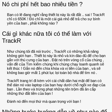
Nó chi phí hết bao nhiêu tiền ?
Bạn có lẽ đang nghĩ rằng thiết bị này là rất đắt .. sai ! TrackR
chỉ có 650K ! Đó chỉ là một cái giá nhỏ để trả cho sự bình
yên của bạn , phải không nào ?
Cái gì khác nữa tôi có thể làm với
TrackR
Như chúng tôi đã nói trước , TrackR có những khả năng
không giới hạn . Thiết bị này là nhỏ và kín đáo đủ để cho bạn
gắn với thú cưng của bạn . Đặt nó trên vòng cổ của chúng ,
vấn đề của Tìm kiếm chúng khi chúng chạy loanh quanh sẽ
kết thúc ! Gắn nó đến chìa khóa và vị tiền của bạn , và sẽ
không bao giờ mất 1 phút lục lọi toàn bộ nhà để tìm nó .
TrackR trang trí đi kèm với cái chất dân hai mặt để bạn có
thể dán nó vào laptop của bạn hay dưới chỗ ngồi xe đạp của
bạn . Lần theo và trừng phạt những tên trộm đã ăn cắp
những thứ đắt tiền của bạn !
Đánh nó đến mọi thứ mà quan trọng với bạn !
Những bước hướng dẫn về như nào để