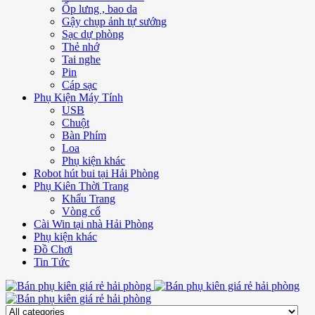
Ốp lưng , bao da
Gậy chụp ảnh tự sướng
Sạc dự phòng
Thẻ nhớ
Tai nghe
Pin
Cáp sạc
Phụ Kiện Máy Tính
USB
Chuột
Bàn Phím
Loa
Phụ kiện khác
Robot hút bui tại Hải Phòng
Phụ Kiên Thời Trang
Khẩu Trang
Vòng cổ
Cài Win tại nhà Hải Phòng
Phụ kiện khác
Đồ Chơi
Tin Tức