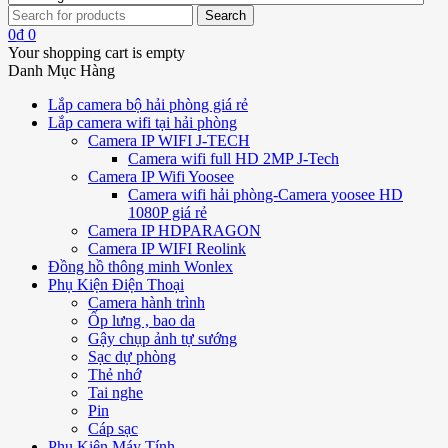
0
₫
0
Your shopping cart is empty
Danh Mục Hàng
Lắp camera bộ hải phòng giá rẻ
Lắp camera wifi tại hải phòng
Camera IP WIFI J-TECH
Camera wifi full HD 2MP J-Tech
Camera IP Wifi Yoosee
Camera wifi hải phòng-Camera yoosee HD
1080P giá rẻ
Camera IP HDPARAGON
Camera IP WIFI Reolink
Đồng hồ thông minh Wonlex
Phụ Kiện Điện Thoại
Camera hành trình
Ốp lưng , bao da
Gậy chụp ảnh tự sướng
Sạc dự phòng
Thẻ nhớ
Tai nghe
Pin
Cáp sạc
Phụ Kiện Máy Tính