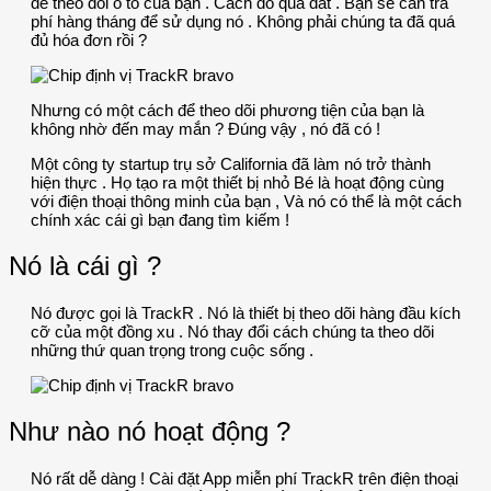
để theo dõi ô tô của bạn . Cách đó quá đắt . Bạn sẽ cần trả
phí hàng tháng để sử dụng nó . Không phải chúng ta đã quá
đủ hóa đơn rồi ?
Nhưng có một cách để theo dõi phương tiện của bạn là
không nhờ đến may mắn ? Đúng vậy , nó đã có !
Một công ty startup trụ sở California đã làm nó trở thành
hiện thực . Họ tạo ra một thiết bị nhỏ Bé là hoạt động cùng
với điện thoại thông minh của bạn , Và nó có thể là một cách
chính xác cái gì bạn đang tìm kiếm !
Nó là cái gì ?
Nó được gọi là TrackR . Nó là thiết bị theo dõi hàng đầu kích
cỡ của một đồng xu . Nó thay đổi cách chúng ta theo dõi
những thứ quan trọng trong cuộc sống .
Như nào nó hoạt động ?
Nó rất dễ dàng ! Cài đặt App miễn phí TrackR trên điện thoại