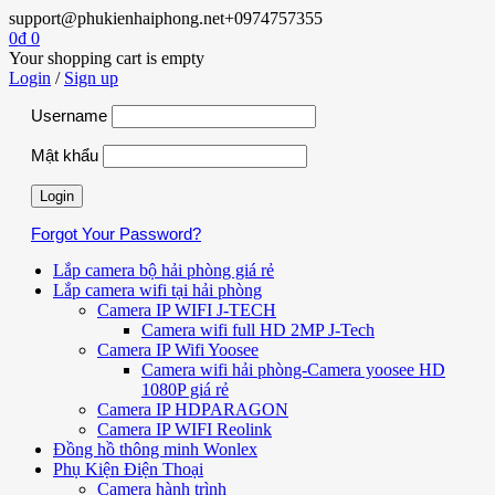
support@phukienhaiphong.net
+0974757355
0
₫
0
Your shopping cart is empty
Login
/
Sign up
Username
Mật khẩu
Forgot Your Password?
Lắp camera bộ hải phòng giá rẻ
Lắp camera wifi tại hải phòng
Camera IP WIFI J-TECH
Camera wifi full HD 2MP J-Tech
Camera IP Wifi Yoosee
Camera wifi hải phòng-Camera yoosee HD
1080P giá rẻ
Camera IP HDPARAGON
Camera IP WIFI Reolink
Đồng hồ thông minh Wonlex
Phụ Kiện Điện Thoại
Camera hành trình