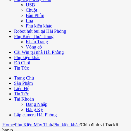
USB
Chuột
Bàn Phím
Loa
Phụ kiện khác
Robot hút bui tại Hải Phòng
Phụ Kiên Thời Trang
Khẩu Trang
Vòng cổ
Cài Win tại nhà Hải Phòng
Phụ kiện khác
Đồ Chơi
Tin Tức
Trang Chủ
Sản Phẩm
Liên Hệ
Tin Tức
Tài Khoản
Đăng Nhập
Đăng Ký
Lắp camera Hải Phòng
Home
/
Phụ Kiện Máy Tính
/
Phụ kiện khác
/
Chíp định vị TrackR
bravo