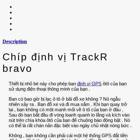
Description
Chíp định vị TrackR
bravo
Thiết bị nhỏ bé này cho phép bạn
đinh vị GPS
ôtô của bạn
sử dụng điện thoại thông minh của bạn .
Bạn có bao giờ bị lạc ô tô ở bãi đỗ xe không ? Nó ngẫu
nhiên xảy ra . Bạn đỗ xe và đi mua sắm . Khi bạn quay trở
lại , bạn không có một manh mối về ô tô của bạn ở đâu .
Sau đó bạn bắt đầu đi vòng loanh quanh lo lắng và kích vào
nút trên chìa khóa ôtô của bạn để chuông báo động bật . Nó
có thể là rất chán nản đặc biệt vào ngày chủ nhật nóng bức .
Không , bạn không cần phải cài một hệ thống GPS đắt tiền