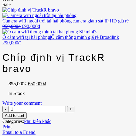
Sale
Camera wifi ngoài trời tại hải phòng|camera giám sát IP HD giá rẻ
950,000
₫
690,000
₫
Ổ cắm wifi tại hải phòng|Ổ cắm thông minh giá rẻ Broadlink
290,000
₫
Chíp định vị TrackR
bravo
895,000
₫
650,000
₫
In Stock
Write your comment
Add to cart
Categories:
Phụ kiện khác
Print
Email to a Friend