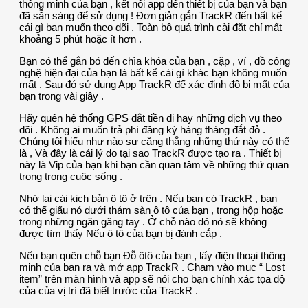
thông minh của bạn , kết nối app đến thiết bị của bạn và bạn
đã sẵn sàng để sử dụng ! Đơn giản gắn TrackR đến bất kể
cái gì bạn muốn theo dõi . Toàn bộ quá trình cài đặt chỉ mất
khoảng 5 phút hoặc ít hơn .
Bạn có thể gắn bó đến chìa khóa của bạn , cặp , ví , đồ công
nghệ hiện đại của bạn là bất kể cái gì khác bạn không muốn
mất . Sau đó sử dụng App TrackR để xác định độ bị mất của
bạn trong vài giây .
Hãy quên hệ thống GPS đắt tiền đi hay những dịch vụ theo
dõi . Không ai muốn trả phí đăng ký hàng tháng đắt đỏ .
Chúng tôi hiểu như nào sự căng thẳng những thứ này có thể
là , Và đây là cái lý do tại sao TrackR được tạo ra . Thiết bị
này là Vip của bạn khi bạn cần quan tâm về những thứ quan
trọng trong cuộc sống .
Nhớ lại cái kịch bản ô tô ở trên . Nếu bạn có TrackR , bạn
có thể giấu nó dưới thảm sàn ô tô của bạn , trong hộp hoặc
trong những ngăn găng tay . Ở chỗ nào đó nó sẽ không
được tìm thấy Nếu ô tô của bạn bị đánh cắp .
Nếu bạn quên chỗ bạn Đỗ ôtô của bạn , lấy điện thoại thông
minh của bạn ra và mở app TrackR . Chạm vào mục “ Lost
item” trên màn hình và app sẽ nói cho bạn chính xác tọa độ
của của vị trí đã biết trước của TrackR .