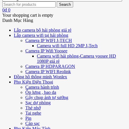
0
₫
0
Your shopping cart is empty
Danh Mục Hàng
Lắp camera bộ hải phòng giá rẻ
Lắp camera wifi tại hải phòng
Camera IP WIFI J-TECH
Camera wifi full HD 2MP J-Tech
Camera IP Wifi Yoosee
Camera wifi hải phòng-Camera yoosee HD
1080P giá rẻ
Camera IP HDPARAGON
Camera IP WIFI Reolink
Đồng hồ thông minh Wonlex
Phụ Kiện Điện Thoại
Camera hành trình
Ốp lưng , bao da
Gậy chụp ảnh tự sướng
Sạc dự phòng
Thẻ nhớ
Tai nghe
Pin
Cáp sạc
Phụ Kiện Máy Tính