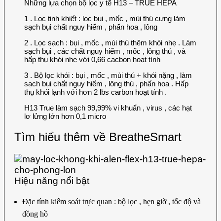
Những lựa chọn bộ lọc y tế H13 – TRUE HEPA
1 . Lọc tinh khiết : lọc bụi , mốc , mùi thú cưng làm
sạch bụi chất nguy hiểm , phấn hoa , lông
2 . Lọc sạch : bụi , mốc , mùi thú thêm khói nhẹ . Làm
sạch bụi , các chất nguy hiểm , mốc , lông thú , và
hấp thụ khói nhẹ với 0,66 cacbon hoạt tính
3 . Bộ lọc khói : bụi , mốc , mùi thú + khói nặng , làm
sạch bụi chất nguy hiểm , lông thú , phấn hoa . Hấp
thụ khói lạnh với hơn 2 lbs carbon hoạt tính .
H13 True làm sạch 99,99% vi khuẩn , virus , các hạt
lơ lửng lớn hơn 0,1 micro
Tìm hiểu thêm về BreatheSmart
Hiệu năng nổi bật
Đặc tính kiểm soát trực quan : bộ lọc , hẹn giờ , tốc độ và
đồng hồ