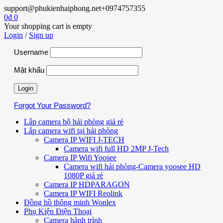
support@phukienhaiphong.net
+0974757355
0
₫
0
Your shopping cart is empty
Login
/
Sign up
Username
Mật khẩu
Forgot Your Password?
Lắp camera bộ hải phòng giá rẻ
Lắp camera wifi tại hải phòng
Camera IP WIFI J-TECH
Camera wifi full HD 2MP J-Tech
Camera IP Wifi Yoosee
Camera wifi hải phòng-Camera yoosee HD
1080P giá rẻ
Camera IP HDPARAGON
Camera IP WIFI Reolink
Đồng hồ thông minh Wonlex
Phụ Kiện Điện Thoại
Camera hành trình