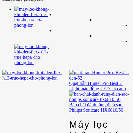
Quạt trần Hunter Pro Best 2-
Light màu đồng LED , 5 cánh
Bàn chải đánh răng điện sạc ,
Philips Sonicare HX6810/50
Máy lọc