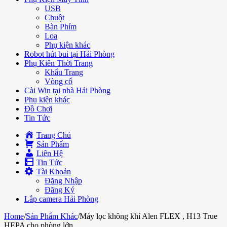
USB
Chuột
Bàn Phím
Loa
Phụ kiện khác
Robot hút bui tại Hải Phòng
Phụ Kiên Thời Trang
Khẩu Trang
Vòng cổ
Cài Win tại nhà Hải Phòng
Phụ kiện khác
Đồ Chơi
Tin Tức
Trang Chủ
Sản Phẩm
Liên Hệ
Tin Tức
Tài Khoản
Đăng Nhập
Đăng Ký
Lắp camera Hải Phòng
Home
/
Sản Phẩm Khác
/
Máy lọc không khí Alen FLEX , H13 True
HEPA cho phòng lớn