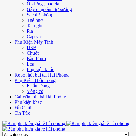
Ốp lưng , bao da
Gậy chụp ảnh tự sướng
Sạc dự phòng
Thẻ nhớ
Tai nghe
Pin
Cáp sạc
Phụ Kiện Máy Tính
USB
Chuột
Bàn Phím
Loa
Phụ kiện khác
Robot hút bui tại Hải Phòng
Phụ Kiên Thời Trang
Khẩu Trang
Vòng cổ
Cài Win tại nhà Hải Phòng
Phụ kiện khác
Đồ Chơi
Tin Tức