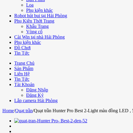
Loa
Phụ kiện khác
Robot hút bui tại Hải Phòng
Phụ Kiên Thời Trang
Khẩu Trang
Vòng cổ
Cài Win tại nhà Hải Phòng
Phụ kiện khác
Đồ Chơi
Tin Tức
Trang Chủ
Sản Phẩm
Liên Hệ
Tin Tức
Tài Khoản
Đăng Nhập
Đăng Ký
Lắp camera Hải Phòng
Home
/
Quạt trần
/
Quạt trần Hunter Pro Best 2-Light màu đồng LED , 