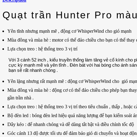
Quạt trần Hunter Pro mà
Yên tĩnh nhưng mạnh mẽ , động cơ WhisperWind cho gió mạnh
Mùa đông và mùa hè : motor có thể đảo chiều cho bạn có thể thay
Lựa chọn treo : hệ thống treo 3 vị trí
Với 3 cánh 52 inch , kiểu truyền thống làm tăng vẻ cổ kính cho 
cực kỳ mạnh mẽ và yên tĩnh . Đèn bát với hai bóng cho ánh sáng
bạn sẽ rất nhanh chóng .
Yên lặng nhưng rất mạnh mẽ : động cơ WhisperWind cho gió mạnh
Mùa đông và mùa hè : động cơ có thể đảo chiều cho phép bạn thay
gần trần nhà .
Lựa chọn treo : hệ thống treo 3 vị trí theo tiêu chuẩn , thấp , hoặc
Bộ đèn led : bóng đèn led hiệu quả năng lượng để bạn kiểm soát á
Dây kéo : để nhanh chóng và dễ dàng tắt bật và điều chỉnh tốc độ
Góc cánh 13 độ được tối ưu để đảm bảo gió di chuyển và hoạt động