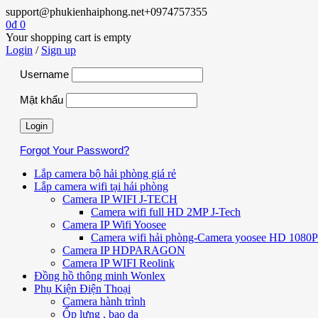
support@phukienhaiphong.net
+0974757355
0
₫
0
Your shopping cart is empty
Login
/
Sign up
Username
Mật khẩu
Forgot Your Password?
Lắp camera bộ hải phòng giá rẻ
Lắp camera wifi tại hải phòng
Camera IP WIFI J-TECH
Camera wifi full HD 2MP J-Tech
Camera IP Wifi Yoosee
Camera wifi hải phòng-Camera yoosee HD 1080P 
Camera IP HDPARAGON
Camera IP WIFI Reolink
Đồng hồ thông minh Wonlex
Phụ Kiện Điện Thoại
Camera hành trình
Ốp lưng , bao da