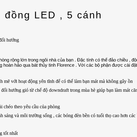
u đồng LED , 5
cánh
 đổi hướng
phòng rộng lớn trong ngôi nhà của bạn . Đặc tính có thể đảo chiều , 
 hoàn hảo qua bát thủy tinh Florence . Với các bộ phận được cài đặt
 mẽ với hoạt động yên tĩnh để có thể làm bạn mát mà không gây ồn
 đổi hướng gió từ chế độ downdraft trong mùa hè giúp bạn làm mát că
 cài chéo theo yêu cầu của phòng
nh sáng và môi trường sống , các bóng đèn bền có tuổi thọ cao hơn các
 tốt nhất