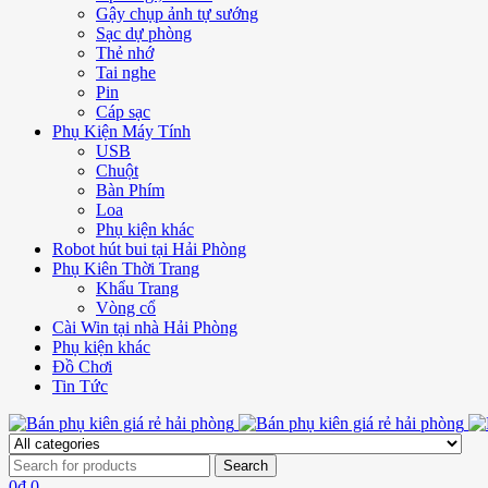
Gậy chụp ảnh tự sướng
Sạc dự phòng
Thẻ nhớ
Tai nghe
Pin
Cáp sạc
Phụ Kiện Máy Tính
USB
Chuột
Bàn Phím
Loa
Phụ kiện khác
Robot hút bui tại Hải Phòng
Phụ Kiên Thời Trang
Khẩu Trang
Vòng cổ
Cài Win tại nhà Hải Phòng
Phụ kiện khác
Đồ Chơi
Tin Tức
0
₫
0