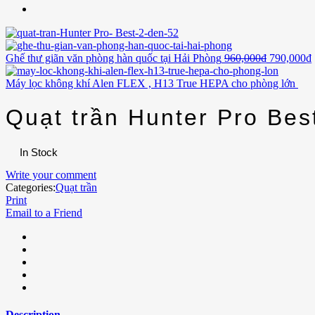
Ghế thư giãn văn phòng hàn quốc tại Hải Phòng
960,000
₫
790,000
₫
Máy lọc không khí Alen FLEX , H13 True HEPA cho phòng lớn
Quạt trần Hunter Pro Bes
In Stock
Write your comment
Categories:
Quạt trần
Print
Email to a Friend
Description