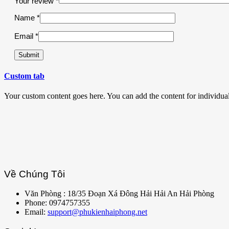
Your review
*
Name
*
Email
*
Custom tab
Your custom content goes here. You can add the content for individua
Về Chúng Tôi
Văn Phòng : 18/35 Đoạn Xá Đông Hải Hải An Hải Phòng
Phone: 0974757355
Email:
support@phukienhaiphong.net