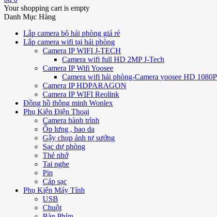
Your shopping cart is empty
Danh Mục Hàng
Lắp camera bộ hải phòng giá rẻ
Lắp camera wifi tại hải phòng
Camera IP WIFI J-TECH
Camera wifi full HD 2MP J-Tech
Camera IP Wifi Yoosee
Camera wifi hải phòng-Camera yoosee HD 1080P 
Camera IP HDPARAGON
Camera IP WIFI Reolink
Đồng hồ thông minh Wonlex
Phụ Kiện Điện Thoại
Camera hành trình
Ốp lưng , bao da
Gậy chụp ảnh tự sướng
Sạc dự phòng
Thẻ nhớ
Tai nghe
Pin
Cáp sạc
Phụ Kiện Máy Tính
USB
Chuột
Bàn Phím