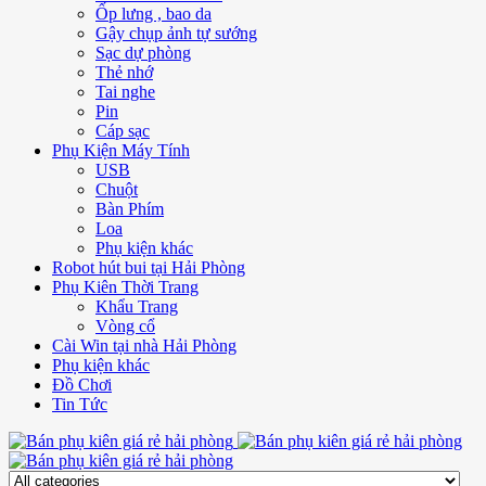
Ốp lưng , bao da
Gậy chụp ảnh tự sướng
Sạc dự phòng
Thẻ nhớ
Tai nghe
Pin
Cáp sạc
Phụ Kiện Máy Tính
USB
Chuột
Bàn Phím
Loa
Phụ kiện khác
Robot hút bui tại Hải Phòng
Phụ Kiên Thời Trang
Khẩu Trang
Vòng cổ
Cài Win tại nhà Hải Phòng
Phụ kiện khác
Đồ Chơi
Tin Tức