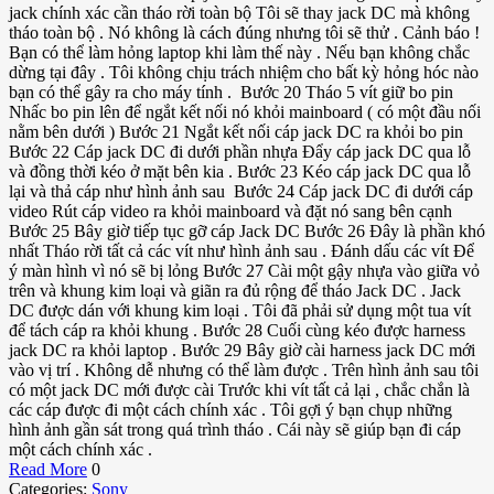
jack chính xác cần tháo rời toàn bộ Tôi sẽ thay jack DC mà không
tháo toàn bộ . Nó không là cách đúng nhưng tôi sẽ thử . Cảnh báo !
Bạn có thể làm hỏng laptop khi làm thế này . Nếu bạn không chắc
dừng tại đây . Tôi không chịu trách nhiệm cho bất kỳ hỏng hóc nào
bạn có thể gây ra cho máy tính . Bước 20 Tháo 5 vít giữ bo pin
Nhấc bo pin lên để ngắt kết nối nó khỏi mainboard ( có một đầu nối
nằm bên dưới ) Bước 21 Ngắt kết nối cáp jack DC ra khỏi bo pin
Bước 22 Cáp jack DC đi dưới phần nhựa Đẩy cáp jack DC qua lỗ
và đồng thời kéo ở mặt bên kia . Bước 23 Kéo cáp jack DC qua lỗ
lại và thả cáp như hình ảnh sau Bước 24 Cáp jack DC đi dưới cáp
video Rút cáp video ra khỏi mainboard và đặt nó sang bên cạnh
Bước 25 Bây giờ tiếp tục gỡ cáp Jack DC Bước 26 Đây là phần khó
nhất Tháo rời tất cả các vít như hình ảnh sau . Đánh dấu các vít Để
ý màn hình vì nó sẽ bị lỏng Bước 27 Cài một gậy nhựa vào giữa vỏ
trên và khung kim loại và giãn ra đủ rộng để tháo Jack DC . Jack
DC được dán với khung kim loại . Tôi đã phải sử dụng một tua vít
để tách cáp ra khỏi khung . Bước 28 Cuối cùng kéo được harness
jack DC ra khỏi laptop . Bước 29 Bây giờ cài harness jack DC mới
vào vị trí . Không dễ nhưng có thể làm được . Trên hình ảnh sau tôi
có một jack DC mới được cài Trước khi vít tất cả lại , chắc chắn là
các cáp được đi một cách chính xác . Tôi gợi ý bạn chụp những
hình ảnh gần sát trong quá trình tháo . Cái này sẽ giúp bạn đi cáp
một cách chính xác .
Read More
0
Categories:
Sony