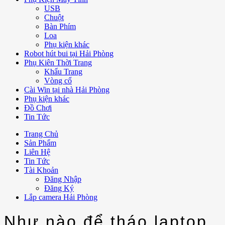
USB
Chuột
Bàn Phím
Loa
Phụ kiện khác
Robot hút bui tại Hải Phòng
Phụ Kiên Thời Trang
Khẩu Trang
Vòng cổ
Cài Win tại nhà Hải Phòng
Phụ kiện khác
Đồ Chơi
Tin Tức
Trang Chủ
Sản Phẩm
Liên Hệ
Tin Tức
Tài Khoản
Đăng Nhập
Đăng Ký
Lắp camera Hải Phòng
Như nào để tháo laptop