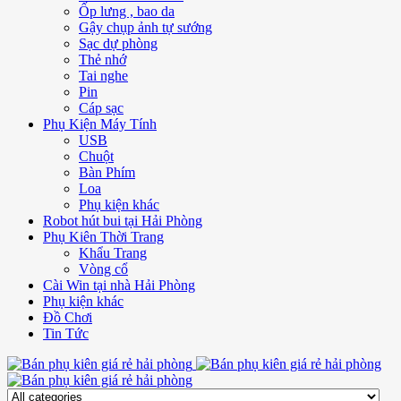
Ốp lưng , bao da
Gậy chụp ảnh tự sướng
Sạc dự phòng
Thẻ nhớ
Tai nghe
Pin
Cáp sạc
Phụ Kiện Máy Tính
USB
Chuột
Bàn Phím
Loa
Phụ kiện khác
Robot hút bui tại Hải Phòng
Phụ Kiên Thời Trang
Khẩu Trang
Vòng cổ
Cài Win tại nhà Hải Phòng
Phụ kiện khác
Đồ Chơi
Tin Tức