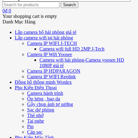
0
₫
0
Your shopping cart is empty
Danh Mục Hàng
Lắp camera bộ hải phòng giá rẻ
Lắp camera wifi tại hải phòng
Camera IP WIFI J-TECH
Camera wifi full HD 2MP J-Tech
Camera IP Wifi Yoosee
Camera wifi hải phòng-Camera yoosee HD
1080P giá rẻ
Camera IP HDPARAGON
Camera IP WIFI Reolink
Đồng hồ thông minh Wonlex
Phụ Kiện Điện Thoại
Camera hành trình
Ốp lưng , bao da
Gậy chụp ảnh tự sướng
Sạc dự phòng
Thẻ nhớ
Tai nghe
Pin
Cáp sạc
Phụ Kiện Máy Tính