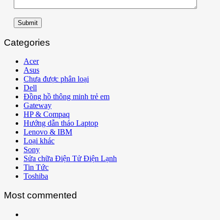
Submit
Categories
Acer
Asus
Chưa được phân loại
Dell
Đồng hồ thông minh trẻ em
Gateway
HP & Compaq
Hướng dẫn tháo Laptop
Lenovo & IBM
Loại khác
Sony
Sửa chữa Điện Tử Điện Lạnh
Tin Tức
Toshiba
Most commented