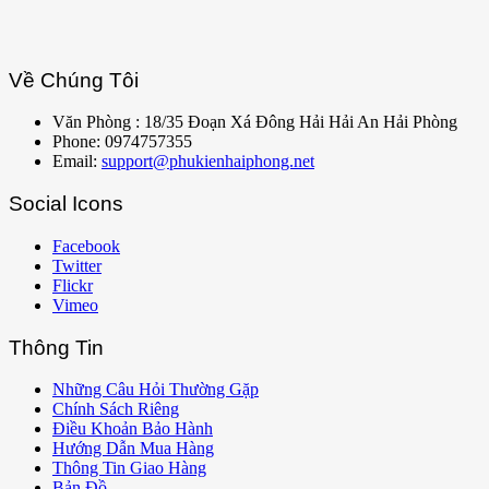
Về Chúng Tôi
Văn Phòng : 18/35 Đoạn Xá Đông Hải Hải An Hải Phòng
Phone: 0974757355
Email:
support@phukienhaiphong.net
Social Icons
Facebook
Twitter
Flickr
Vimeo
Thông Tin
Những Câu Hỏi Thường Gặp
Chính Sách Riêng
Điều Khoản Bảo Hành
Hướng Dẫn Mua Hàng
Thông Tin Giao Hàng
Bản Đồ