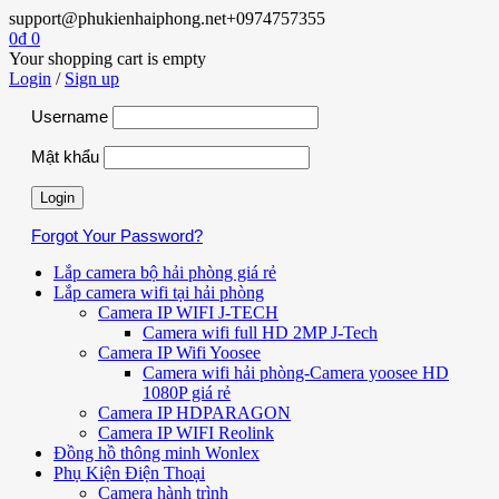
support@phukienhaiphong.net
+0974757355
0
₫
0
Your shopping cart is empty
Login
/
Sign up
Username
Mật khẩu
Forgot Your Password?
Lắp camera bộ hải phòng giá rẻ
Lắp camera wifi tại hải phòng
Camera IP WIFI J-TECH
Camera wifi full HD 2MP J-Tech
Camera IP Wifi Yoosee
Camera wifi hải phòng-Camera yoosee HD
1080P giá rẻ
Camera IP HDPARAGON
Camera IP WIFI Reolink
Đồng hồ thông minh Wonlex
Phụ Kiện Điện Thoại
Camera hành trình