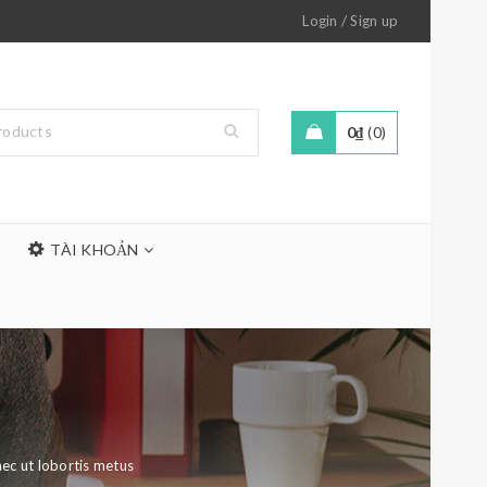
/
Login
Sign up
0
₫
0
TÀI KHOẢN
ec ut lobortis metus