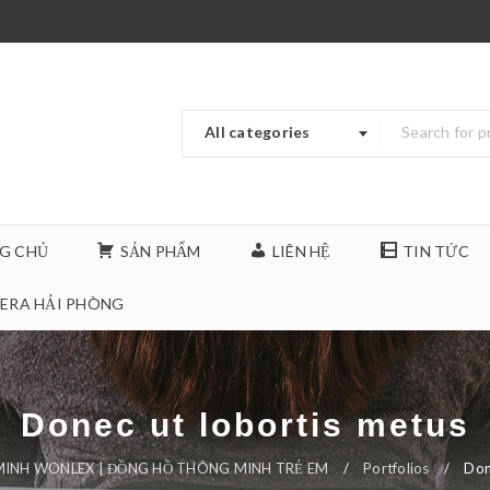
All categories
G CHỦ
SẢN PHẨM
LIÊN HỆ
TIN TỨC
ERA HẢI PHÒNG
Donec ut lobortis metus
INH WONLEX | ĐỒNG HỒ THÔNG MINH TRẺ EM
/
Portfolios
/
Don