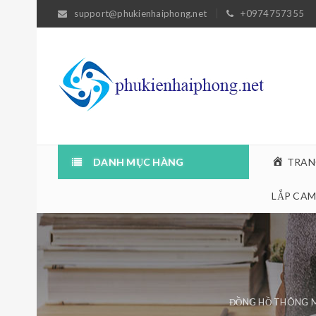
support@phukienhaiphong.net
+0974757355
DANH MỤC HÀNG
TRAN
LẮP CAM
ĐỒNG HỒ THÔNG M