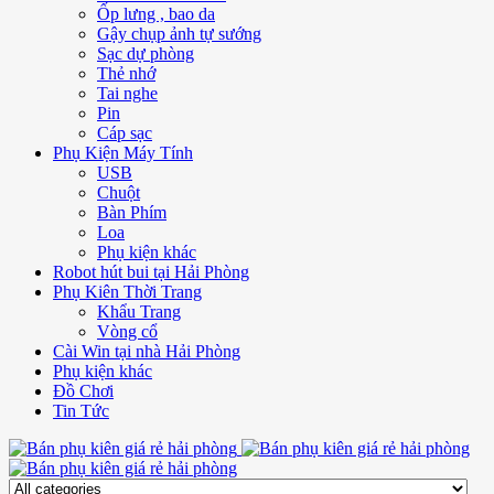
Ốp lưng , bao da
Gậy chụp ảnh tự sướng
Sạc dự phòng
Thẻ nhớ
Tai nghe
Pin
Cáp sạc
Phụ Kiện Máy Tính
USB
Chuột
Bàn Phím
Loa
Phụ kiện khác
Robot hút bui tại Hải Phòng
Phụ Kiên Thời Trang
Khẩu Trang
Vòng cổ
Cài Win tại nhà Hải Phòng
Phụ kiện khác
Đồ Chơi
Tin Tức