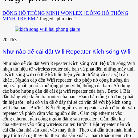
ĐỒNG HỒ THÔNG MINH WONLEX | ĐỒNG HỒ THÔNG
MINH TRẺ EM
/
Tagged "phu kien"
20
Th3
Như nào để cài đặt Wifi Repeater-Kích sóng Wifi
Như nào để cài đặt Wifi Repeater-Kích sóng Wifi Bộ kích sóng Wifi
nhận tín hiệu từ wireless router của bạn và phát đến những máy tính
. Kích sóng wifi có thể kích tín hiệu yếu do tường và các vật cản
khác . Nguồn cấp đến Wifi repeater cho phép nó cộng hưởng tín
hiệu và phát lại nó - mở rộng phạm vi hệ thống của ban . Sử dụng
các bước hướng dẫn để cài đặt wifi repeater của bạn . Bước 1 Bắt
đầu bằng việc kiểm tra router của bạn . Đảm bảo rằng nó đang phát
tín hiệu tốt , nếu có vấn đề ở đây thì sẽ có vấn đề với bộ kích sóng
wifi của ban . Bước 2 Kết nối nguồn vào repeater - cắm đầu pin vào
repeater và phích cắm vào nguồn điện . Cắm cáp ethernet vào
cổng ethernet gần cổng nguồn đằng sau repeater . Cắm đầu kia
của ethernet vào cổng wireless router. Bước 3 Bật repeater nên và
cài đĩa của nhà sản xuất vào máy tính . Theo chỉ dẫn trên màn hình ,
quy trình cài đặ thay đổi theo nhà sản xuất . Tham khảo menu cho