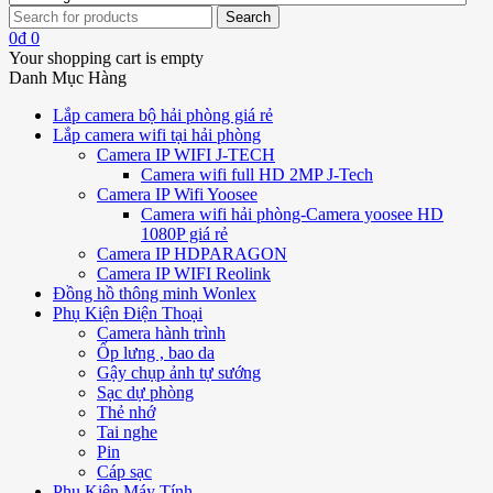
0
₫
0
Your shopping cart is empty
Danh Mục Hàng
Lắp camera bộ hải phòng giá rẻ
Lắp camera wifi tại hải phòng
Camera IP WIFI J-TECH
Camera wifi full HD 2MP J-Tech
Camera IP Wifi Yoosee
Camera wifi hải phòng-Camera yoosee HD
1080P giá rẻ
Camera IP HDPARAGON
Camera IP WIFI Reolink
Đồng hồ thông minh Wonlex
Phụ Kiện Điện Thoại
Camera hành trình
Ốp lưng , bao da
Gậy chụp ảnh tự sướng
Sạc dự phòng
Thẻ nhớ
Tai nghe
Pin
Cáp sạc
Phụ Kiện Máy Tính