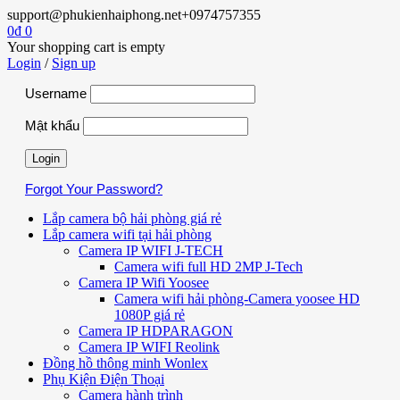
support@phukienhaiphong.net
+0974757355
0
₫
0
Your shopping cart is empty
Login
/
Sign up
Username
Mật khẩu
Forgot Your Password?
Lắp camera bộ hải phòng giá rẻ
Lắp camera wifi tại hải phòng
Camera IP WIFI J-TECH
Camera wifi full HD 2MP J-Tech
Camera IP Wifi Yoosee
Camera wifi hải phòng-Camera yoosee HD
1080P giá rẻ
Camera IP HDPARAGON
Camera IP WIFI Reolink
Đồng hồ thông minh Wonlex
Phụ Kiện Điện Thoại
Camera hành trình