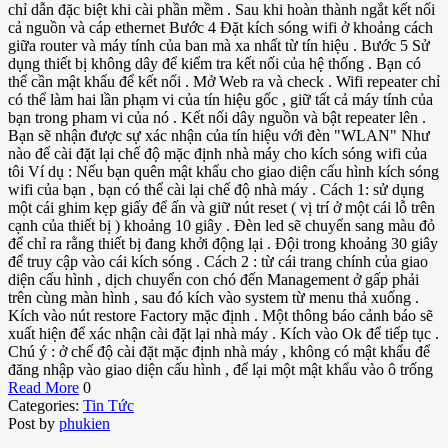
chỉ dẫn đặc biệt khi cài phần mềm . Sau khi hoàn thành ngắt kết nối
cả nguồn và cáp ethernet Bước 4 Đặt kích sóng wifi ở khoảng cách
giữa router và máy tính của ban mà xa nhất từ tín hiệu . Bước 5 Sử
dụng thiết bị không dây để kiểm tra kết nối của hệ thống . Bạn có
thể cần mật khẩu để kết nối . Mở Web ra và check . Wifi repeater chỉ
có thể làm hai lần phạm vi của tín hiệu gốc , giữ tất cả máy tính của
bạn trong pham vi của nó . Kết nối dây nguồn và bật repeater lên .
Bạn sẽ nhận được sự xác nhận của tín hiệu với đèn "WLAN" Như
nào để cài đặt lại chế độ mặc định nhà máy cho kích sóng wifi của
tôi Ví dụ : Nếu bạn quên mật khẩu cho giao diện cấu hình kích sóng
wifi của bạn , bạn có thể cài lại chế độ nhà máy . Cách 1: sử dụng
một cái ghim kẹp giấy để ấn và giữ nút reset ( vị trí ở một cái lỗ trên
cạnh của thiết bị ) khoảng 10 giây . Đèn led sẽ chuyển sang màu đỏ
để chỉ ra rằng thiết bị đang khởi động lại . Đội trong khoảng 30 giây
để truy cập vào cái kích sóng . Cách 2 : từ cái trang chính của giao
diện cấu hình , dịch chuyển con chó đến Management ở gấp phải
trên cùng màn hình , sau đó kích vào system từ menu thả xuống .
Kích vào nút restore Factory mặc định . Một thông báo cảnh báo sẽ
xuất hiện để xác nhận cài đặt lại nhà máy . Kích vào Ok để tiếp tục .
Chú ý : ở chế độ cài đặt mặc định nhà máy , không có mật khẩu để
đăng nhập vào giao diện cấu hình , để lại một mật khẩu vào ô trống
Read More
0
Categories:
Tin Tức
Post by
phukien