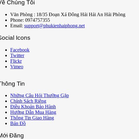
Về Chúng Tôi
Văn Phòng : 18/35 Đoạn Xá Đông Hải Hải An Hải Phòng
Phone: 0974757355
Email:
support@phukienhaiphong.net
Social Icons
Facebook
Twitter
Flickr
Vimeo
Thông Tin
Những Câu Hỏi Thường Gặp
Chính Sách Riêng
Điều Khoản Bảo Hành
Hướng Dẫn Mua Hàng
Thông Tin Giao Hàng
Bản Đồ
Mới Đăng