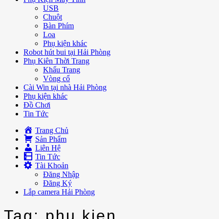
USB
Chuột
Bàn Phím
Loa
Phụ kiện khác
Robot hút bui tại Hải Phòng
Phụ Kiên Thời Trang
Khẩu Trang
Vòng cổ
Cài Win tại nhà Hải Phòng
Phụ kiện khác
Đồ Chơi
Tin Tức
Trang Chủ
Sản Phẩm
Liên Hệ
Tin Tức
Tài Khoản
Đăng Nhập
Đăng Ký
Lắp camera Hải Phòng
Tag: phu kien