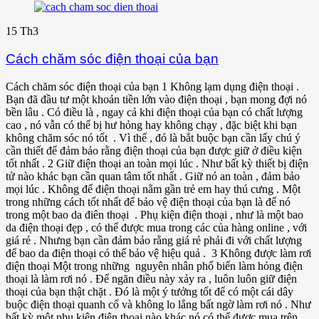
15
Th3
Cách chăm sóc điện thoại của bạn
Cách chăm sóc điện thoại của bạn 1 Không lạm dụng điện thoại .
Bạn đã đầu tư một khoản tiền lớn vào điện thoại , bạn mong đợi nó
bền lâu . Có điều là , ngay cả khi điện thoại của bạn có chất lượng
cao , nó vẫn có thể bị hư hỏng hay không chạy , đặc biệt khi bạn
không chăm sóc nó tốt . Vì thế , đó là bắt buộc bạn cần lấy chú ý
cần thiết để đảm bảo rằng điện thoại của bạn được giữ ở điều kiện
tốt nhất . 2 Giữ điện thoại an toàn mọi lúc . Như bất kỳ thiết bị điện
tử nào khác bạn cần quan tâm tốt nhất . Giữ nó an toàn , đảm bảo
mọi lúc . Không để điện thoại nằm gần trẻ em hay thú cưng . Một
trong những cách tốt nhất để bảo vệ điện thoại của bạn là để nó
trong một bao da điên thoại . Phụ kiện điện thoại , như là một bao
da điện thoại đẹp , có thể được mua trong các của hàng online , với
giá rẻ . Nhưng bạn cần đảm bảo rằng giá rẻ phải đi với chất lượng
để bao da điện thoại có thể bảo vệ hiệu quả . 3 Không được làm rơi
điện thoại Một trong những nguyên nhân phổ biến làm hỏng điện
thoại là làm rơi nó . Để ngăn điều này xảy ra , luôn luôn giữ điện
thoại của bạn thật chặt . Đó là một ý tưởng tốt để có một cái dây
buộc điện thoại quanh cổ và không lo lắng bất ngờ làm rơi nó . Như
bất kỳ một phụ kiện điện thoại nào khác nó có thể được mua trên