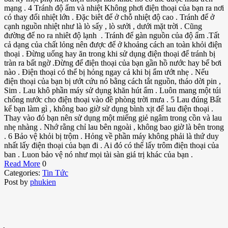
mạng . 4 Tránh độ ẩm và nhiệt Không phơi điện thoại của bạn ra nơi
có thay đổi nhiệt lớn . Đặc biêt để ở chỗ nhiệt độ cao . Tránh để ở
cạnh nguồn nhiệt như là lò sấy , lò sưởi , dưới mặt trời . Cũng
đường để no ra nhiêt độ lạnh . Tránh để gàn nguồn của độ ẩm .Tất
cả dạng của chất lỏng nên được để ở khoảng cách an toàn khỏi điện
thoại . Đừng uống hay ăn trong khi sử dụng điện thoại để tránh bị
tràn ra bất ngờ .Đừng để điện thoại của bạn gần hồ nước hay bể bơi
nào . Điện thoại có thể bị hỏng ngay cả khi bị ẩm ướt nhẹ . Nếu
điện thoại của bạn bị ướt cứu nó bằng cách tắt nguồn, tháo dời pin ,
Sim . Lau khô phần máy sử dụng khăn hút ẩm . Luôn mang một túi
chống nước cho điện thoại vào đề phòng trời mưa . 5 Lau đúng Bất
kể bạn làm gì , không bao giờ sử dụng bình xịt để lau điện thoại .
Thay vào đó bạn nên sử dụng một miếng giẻ ngâm trong cồn và lau
nhẹ nhàng . Nhớ rằng chỉ lau bên ngoài , không bao giờ là bên trong
. 6 Bảo vệ khỏi bị trộm . Hỏng về phần máy không phải là thứ duy
nhất lấy điện thoại của bạn đi . Ai đó có thể lấy trôm điện thoại của
ban . Luon bảo vệ nó như mọi tài sàn giá trị khác của bạn .
Read More
0
Categories:
Tin Tức
Post by
phukien