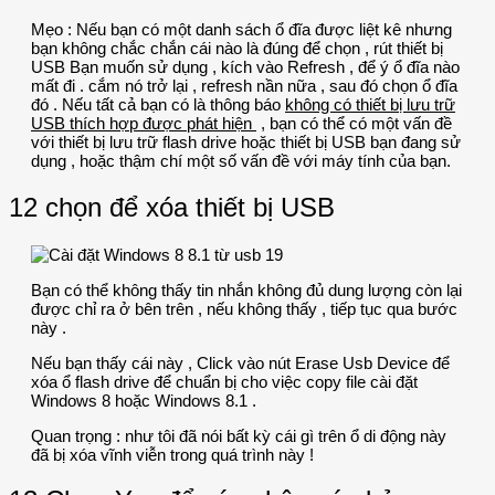
Mẹo : Nếu bạn có một danh sách ổ đĩa được liệt kê nhưng
bạn không chắc chắn cái nào là đúng để chọn , rút thiết bị
USB Bạn muốn sử dụng , kích vào Refresh , để ý ổ đĩa nào
mất đi . cắm nó trở lại , refresh nần nữa , sau đó chọn ổ đĩa
đó . Nếu tất cả bạn có là thông báo
không có thiết bị lưu trữ
USB thích hợp được phát hiện
, bạn có thể có một vấn đề
với thiết bị lưu trữ flash drive hoặc thiết bị USB bạn đang sử
dụng , hoặc thậm chí một số vấn đề với máy tính của bạn.
12 chọn để xóa thiết bị USB
Bạn có thể không thấy tin nhắn không đủ dung lượng còn lại
được chỉ ra ở bên trên , nếu không thấy , tiếp tục qua bước
này .
Nếu bạn thấy cái này , Click vào nút Erase Usb Device để
xóa ổ flash drive để chuẩn bị cho việc copy file cài đặt
Windows 8 hoặc Windows 8.1 .
Quan trọng : như tôi đã nói bất kỳ cái gì trên ổ di động này
đã bị xóa vĩnh viễn trong quá trình này !