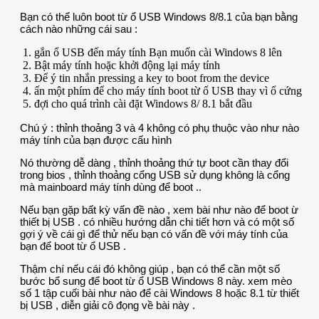
Bạn có thể luôn boot từ ổ USB Windows 8/8.1 của bạn bằng
cách nào những cái sau :
gắn ổ USB đến máy tính Bạn muốn cài Windows 8 lên
Bật máy tính hoặc khởi động lại máy tính
Để ý tin nhắn pressing a key to boot from the device
ấn một phím để cho máy tính boot từ ổ USB thay vì ổ cứng
đợi cho quá trình cài đặt Windows 8/ 8.1 bắt đầu
Chú ý : thỉnh thoảng 3 và 4 không có phụ thuộc vào như nào
máy tính của bạn được cấu hình
Nó thường dễ dàng , thỉnh thoảng thứ tự boot cần thay đổi
trong bios , thỉnh thoảng cổng USB sử dụng không là cổng
mà mainboard máy tính dùng để boot ..
Nếu bạn gặp bất kỳ vấn đề nào , xem bài như nào để boot ừ
thiết bị USB . có nhiều hướng dẫn chi tiết hơn và có một số
gợi ý về cái gì để thử nếu bạn có vấn đề với máy tính của
bạn để boot từ ổ USB .
Thậm chí nếu cái đó không giúp , bạn có thể cần một số
bước bổ sung để boot từ ổ USB Windows 8 này. xem mèo
số 1 tập cuối bài như nào để cài Windows 8 hoặc 8.1 từ thiết
bị USB , diễn giải cô đọng về bài này .