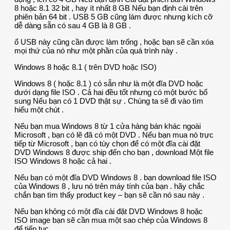
8 hoặc 8.1 32 bit , hay ít nhất 8 GB Nếu bạn định cài trên
phiên bản 64 bit . USB 5 GB cũng làm được nhưng kích cỡ
dễ dàng sẵn có sau 4 GB là 8 GB .
ổ USB này cũng cần được làm trống , hoặc bạn sẽ cần xóa
mọi thứ của nó như một phần của quá trình này .
Windows 8 hoặc 8.1 ( trên DVD hoặc ISO)
Windows 8 ( hoặc 8.1 ) có sẵn như là một đĩa DVD hoặc
dưới dạng file ISO . Cả hai đều tốt nhưng có một bước bổ
sung Nếu bạn có 1 DVD thật sự . Chúng ta sẽ đi vào tìm
hiểu một chút .
Nếu bạn mua Windows 8 từ 1 cửa hàng bán khác ngoài
Microsoft , bạn có lẽ đã có một DVD . Nếu bạn mua nó trực
tiếp từ Microsoft , bạn có tùy chọn để có một đĩa cài đặt
DVD Windows 8 được ship đến cho bạn , download Một file
ISO Windows 8 hoặc cả hai .
Nếu bạn có một đĩa DVD Windows 8 . bạn download file ISO
của Windows 8 , lưu nó trên máy tính của bạn . hãy chắc
chắn bạn tìm thấy product key – bạn sẽ cần nó sau này .
Nếu bạn không có một đĩa cài đặt DVD Windows 8 hoặc
ISO image bạn sẽ cần mua một sao chép của Windows 8
để tiếp tục .