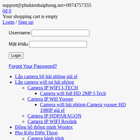
support@phukienhaiphong.net
+0974757355
0
₫
0
Your shopping cart is empty
Login
/
Sign up
Username
Mật khẩu
Forgot Your Password?
Lắp camera bộ hải phòng giá rẻ
Lắp camera wifi tại hải phòng
Camera IP WIFI J-TECH
Camera wifi full HD 2MP J-Tech
Camera IP Wifi Yoosee
Camera wifi hải phòng-Camera yoosee HD
1080P giá rẻ
Camera IP HDPARAGON
Camera IP WIFI Reolink
Đồng hồ thông minh Wonlex
Phụ Kiện Điện Thoại
Camera hành trình