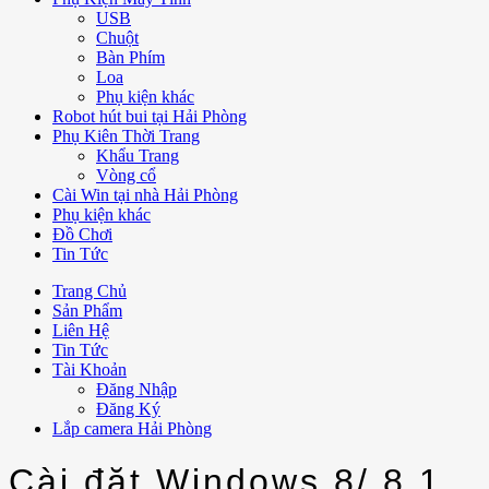
USB
Chuột
Bàn Phím
Loa
Phụ kiện khác
Robot hút bui tại Hải Phòng
Phụ Kiên Thời Trang
Khẩu Trang
Vòng cổ
Cài Win tại nhà Hải Phòng
Phụ kiện khác
Đồ Chơi
Tin Tức
Trang Chủ
Sản Phẩm
Liên Hệ
Tin Tức
Tài Khoản
Đăng Nhập
Đăng Ký
Lắp camera Hải Phòng
Cài đặt Windows 8/ 8.1