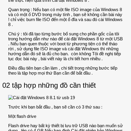
thể thực hiện quá trình cài đặt Windows 8 .
Quan trọng : Nếu bạn có một file ISO image của Windows 8
và có một ổ DVD trong máy tính , bạn sẽ không cần bài này
! chỉ việc burn file ISO đến một ổ đĩa và sau đó cài Windows
8 .
Chú ý : tôi đã tạo từng bước bổ sung cho phần gốc của tôi
trong hướng dẫn như nào để cài đặt Windows 8 từ một USB
. Nếu bạn quen thuộc với boot từ phương tiện có thể tháo
rời , sử dụng file ISO image và cài đặt Windows thì những
hướng dẫn đó sẽ là đủ cho bạn. còn không Tôi đề nghị tiếp
tục đọc bài này , bài viết này là chi tiết hơn nhiều .
Điều đầu tiên bạn cần làm , chi tiết trong những bước tiếp
theo là tập hợp mọi thứ Bạn cần để bắt đầu .
02 tập hợp những đồ cần thiết
Trước khi bạn bắt đầu , bạn sẽ cần có 3 thứ sau :
Một flash drive
Flash drive hay bất kỳ thiết bị lưu trữ USB nào bạn muốn sử
dụng , lên có 4 GB Nếu bạn định Cài đặt phiên bản Windows