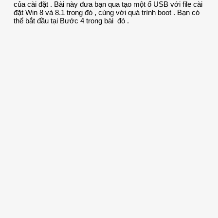
của cài đặt . Bài này đưa bạn qua tạo một ổ USB với file cài
đặt Win 8 và 8.1 trong đó , cùng với quá trình boot . Bạn có
thể bắt đầu tại Bước 4 trong bài đó .