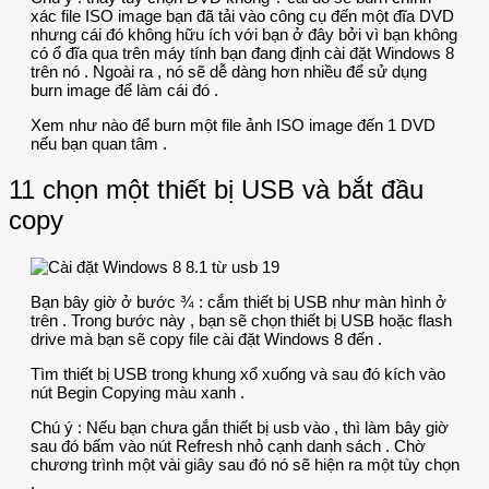
xác file ISO image bạn đã tải vào công cụ đến một đĩa DVD
nhưng cái đó không hữu ích với bạn ở đây bởi vì bạn không
có ổ đĩa qua trên máy tính bạn đang định cài đặt Windows 8
trên nó . Ngoài ra , nó sẽ dễ dàng hơn nhiều để sử dụng
burn image để làm cái đó .
Xem như nào để burn một file ảnh ISO image đến 1 DVD
nếu bạn quan tâm .
11 chọn một thiết bị USB và bắt đầu
copy
Bạn bây giờ ở bước ¾ : cắm thiết bị USB như màn hình ở
trên . Trong bước này , bạn sẽ chọn thiết bị USB hoặc flash
drive mà bạn sẽ copy file cài đặt Windows 8 đến .
Tìm thiết bị USB trong khung xổ xuống và sau đó kích vào
nút Begin Copying màu xanh .
Chú ý : Nếu bạn chưa gắn thiết bị usb vào , thì làm bây giờ
sau đó bấm vào nút Refresh nhỏ cạnh danh sách . Chờ
chương trình một vài giây sau đó nó sẽ hiện ra một tùy chọn
.