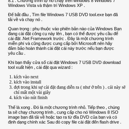
8.1 . Chương trình tự nó chạy trên windows 8 Windows 7
Windows Vista và thậm trí Windows XP .
Để bắt đầu , Tìm file Windows 7 USB DVD tool.exe bạn đã
tải về và chạy nó .
Quan trọng : phụ thuộc vào phiên bản nào của Windows Bạn
đang cài đặt công cụ này lên , bạn có thể được yêu cầu để
cài đặt .Net Framework trước . Đây là một chương trình
miễn phí và cũng được cung cấp bởi Microsoft nên hãy
đảm bảo hoàn thành cài đặt cái này trước nếu bạn được
yêu cầu .
Khi bạn thấy cửa sổ cài đặt Windows 7 USB DVD download
tool xuất hiện , cài đặt qua wizard :
kích vào next
kích vào install
đợi trong khi sự cài đặt đang diễn ra ( như ở trên ) . cái này sẽ
chỉ mất một vài giây
kích vào nút finish
Thế là xong . Đó là một chương trình nhỏ. Tiếp theo , chúng
ta sẽ chạy chương trình , cung cấp cho nó Windows 8 ISO
image bạn đã tải về hoặc tạo ra từ đĩa DVD của bạn và có
định dạng chính xác Sau đó copy file cài đặt đến flash drive .