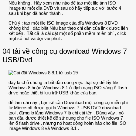
Nếu không , Hãy xem như nào để tạo một file ảnh ISO
image từ một đĩa DVD và sau đó hãy tiếp tục với bước 4
sau khi bạn đã hoàn thành .
Chú ý : tạo một file ISO image của đĩa Windows 8 DVD
không khó , đặc biệt Nếu bạn theo chỉ dẫn của link được liên
kết đến . Tất cả là cài đặt một số phần mềm miễn phí , click
một số nút và đợi vài phút .
04 tải về công cụ download Windows 7
USB/Dvd
đây là chỗ chúng ta bắt đầu công việc thật sự để lấy file
Windows 8 hoặc Windows 8.1 ở định dạng ISO sáng ổ flash
drive hoặc thiết bị lưu trữ USB khác của bạn.
để làm cái này , bạn sẽ cần Download một công cụ miễn phí
từ Microsoft được gọi là Windows 7 USB DVD download
tool . đừng lo lắng Windows 7 là chỉ cái tên . Đúng vậy , nó
ban đầu được thiết kế để sử dụng cho file ISO Windows 7
lên ổ flash drive , nhưng nó hoạt động hoàn hảo cho file ISO
image Windows 8 và Windows 8.1 .