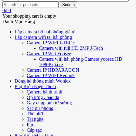
0
₫
0
Your shopping cart is empty
Danh Mục Hàng
Lắp camera bộ hải phòng giá rẻ
Lắp camera wifi tại hải phòng
Camera IP WIFI J-TECH
Camera wifi full HD 2MP J-Tech
Camera IP Wifi Yoosee
Camera wifi hải phòng-Camera yoosee HD
1080P giá rẻ
Camera IP HDPARAGON
Camera IP WIFI Reolink
Đồng hồ thông minh Wonlex
Phụ Kiện Điện Thoại
Camera hành trình
Ốp lưng , bao da
Gậy chụp ảnh tự sướng
Sạc dự phòng
Thẻ nhớ
Tai nghe
Pin
Cáp sạc
Phụ Kiện Máy Tính