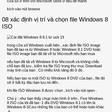
cửa sổ ở trên với Microsoft Store ở tiêu đề thanh
kích vào nút browse
08 xác định vị trí và chọn file Windows 8
ISO
trong cửa sổ Windows xuất hiện , xác định file ISO image
bạn đã tạo ra từ Windows 8 hoặc Windows 8.1 DVD hoặc
file ISO image bạn đã tải về từ Microsoft nếu bạn mua
nếu bạn đã tải về Windows 8 từ Microsoft và không chắc
chỗ bạn đã lưu , kiểm tra file ISO trong thư mục Download
máy tính của bạn . Có nhiều khả năng đó ở đó .
Nếu bạn tạo ra một ISO từ Windows 8 DVD của bạn , file đó
sẽ ở bất kỳ đâu bạn lưu nó đến .
khi file ISO Windows 8 được chọn , kích vào nút open .
Chú ý : như bạn thấy chụp màn hình ở trên , Five Windows
8 ISO của tôi đã tạo -1 đĩa DVD Windows 8.1 có tên là
Windows-8-32.iso những file của bạn có thể hoàn toàn khác
.a