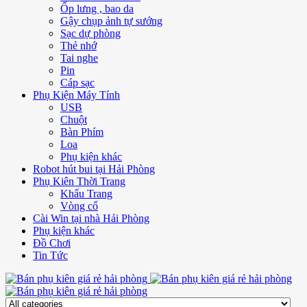
Ốp lưng , bao da
Gậy chụp ảnh tự sướng
Sạc dự phòng
Thẻ nhớ
Tai nghe
Pin
Cáp sạc
Phụ Kiện Máy Tính
USB
Chuột
Bàn Phím
Loa
Phụ kiện khác
Robot hút bui tại Hải Phòng
Phụ Kiên Thời Trang
Khẩu Trang
Vòng cổ
Cài Win tại nhà Hải Phòng
Phụ kiện khác
Đồ Chơi
Tin Tức