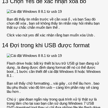
13 Chọn Yes để xác nhận xóa bỏ
Bạn đã thấy tin nhắn trước về cần xoá ổ , và bạn Sau đó
chọn để xóa , bạn sẽ không thấy tin nhắn này hỏi nhiều bạn
thật sự chắc chắn muốn làm thế .
Click vào nút yes để xác nhận rằng bạn muốn xóa Usb .
14 Đợi trong khi USB được format
Flash drive hoặc bất kỳ thiết bị lưu trữ USB gì bạn đang sử
dụng , là đang được định dạng format để nó có thể được
boot , 1 bước cần thiết để cài đặt Windows 8 hoặc Windows
8.1 .
Bạn sẽ thấy chữ formatting .. vài giây , có thể lâu hơn . bao
lâu phụ thuộc vào độ lớn usb – càng lớn phần này sẽ càng
lâu hơn .
Chú ý : giai đoạn ngắn này trong quá trình xử lý thật sự là
trọng tâm cho tại sao bạn cần sử dụng Windows 7 USB
DVD download tool thay vì chỉ đưa những file lên flash drive