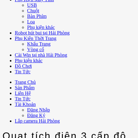
USB
Chuột
Bàn Phím
Loa
Phụ kiện khác
Robot hút bui tại Hải Phòng
Phụ Kiên Thời Trang
Khẩu Trang
Vòng cổ
Cài Win tại nhà Hải Phòng
Phụ kiện khác
Đồ Chơi
Tin Tức
Trang Chủ
Sản Phẩm
Liên Hệ
Tin Tức
Tài Khoản
Đăng Nhập
Đăng Ký
Lắp camera Hải Phòng
Quạt tích điện 3 cấp độ