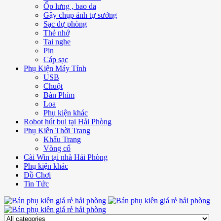
Ốp lưng , bao da
Gậy chụp ảnh tự sướng
Sạc dự phòng
Thẻ nhớ
Tai nghe
Pin
Cáp sạc
Phụ Kiện Máy Tính
USB
Chuột
Bàn Phím
Loa
Phụ kiện khác
Robot hút bui tại Hải Phòng
Phụ Kiên Thời Trang
Khẩu Trang
Vòng cổ
Cài Win tại nhà Hải Phòng
Phụ kiện khác
Đồ Chơi
Tin Tức