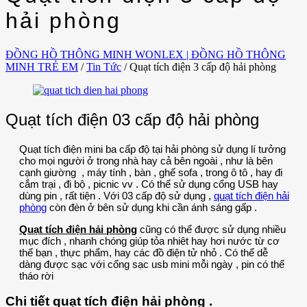
hải phòng
ĐỒNG HỒ THÔNG MINH WONLEX | ĐỒNG HỒ THÔNG
MINH TRẺ EM
/
Tin Tức
/
Quạt tích điện 3 cấp độ hải phòng
Quạt tích điện 03 cấp độ hải phòng
Quạt tích điện mini ba cấp độ tại hải phòng sử dụng lí tưởng
cho mọi người ở trong nhà hay cả bên ngoài , như là bên
cạnh giường , máy tính , bàn , ghế sofa , trong ô tô , hay đi
cắm trại , đi bộ , picnic vv . Có thể sử dụng cổng USB hay
dùng pin , rất tiện . Với 03 cấp độ sử dụng ,
quạt tích điện hải
phòng
còn đèn ở bên sử dụng khi cần ánh sáng gấp .
Quạt tích điện hải phòng
cũng có thể được sử dụng nhiều
mục đích , nhanh chóng giúp tỏa nhiêt hay hơi nước từ cơ
thể bạn , thực phẩm, hay các đồ điện tử nhỏ . Có thể dễ
dàng được sạc với cổng sạc usb mini mỗi ngày , pin có thể
tháo rời
Chi tiết quạt tích điện hải phòng .