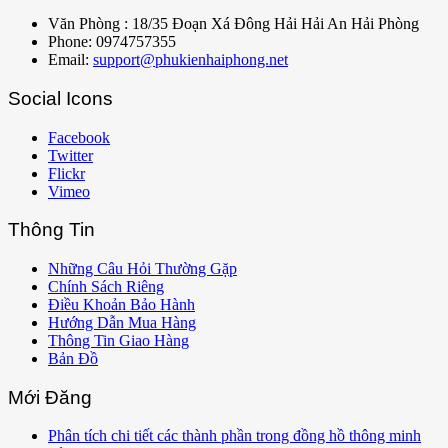
Văn Phòng : 18/35 Đoạn Xá Đông Hải Hải An Hải Phòng
Phone: 0974757355
Email:
support@phukienhaiphong.net
Social Icons
Facebook
Twitter
Flickr
Vimeo
Thông Tin
Những Câu Hỏi Thường Gặp
Chính Sách Riêng
Điều Khoản Bảo Hành
Hướng Dẫn Mua Hàng
Thông Tin Giao Hàng
Bản Đồ
Mới Đăng
Phân tích chi tiết các thành phần trong đồng hồ thông minh