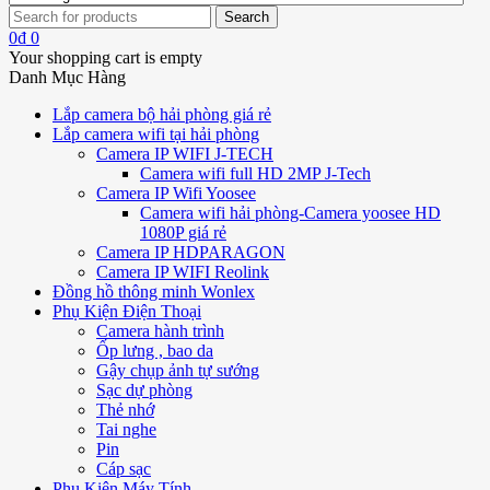
0
₫
0
Your shopping cart is empty
Danh Mục Hàng
Lắp camera bộ hải phòng giá rẻ
Lắp camera wifi tại hải phòng
Camera IP WIFI J-TECH
Camera wifi full HD 2MP J-Tech
Camera IP Wifi Yoosee
Camera wifi hải phòng-Camera yoosee HD
1080P giá rẻ
Camera IP HDPARAGON
Camera IP WIFI Reolink
Đồng hồ thông minh Wonlex
Phụ Kiện Điện Thoại
Camera hành trình
Ốp lưng , bao da
Gậy chụp ảnh tự sướng
Sạc dự phòng
Thẻ nhớ
Tai nghe
Pin
Cáp sạc
Phụ Kiện Máy Tính