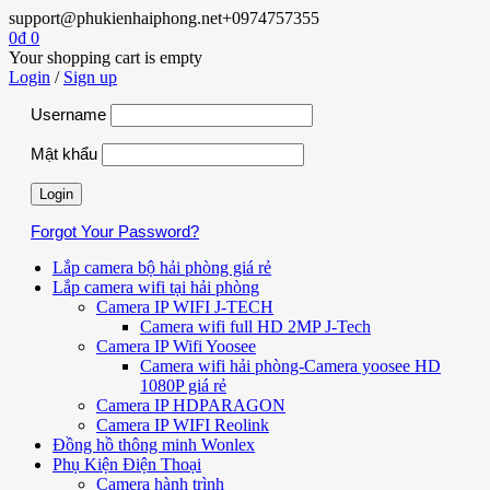
support@phukienhaiphong.net
+0974757355
0
₫
0
Your shopping cart is empty
Login
/
Sign up
Username
Mật khẩu
Forgot Your Password?
Lắp camera bộ hải phòng giá rẻ
Lắp camera wifi tại hải phòng
Camera IP WIFI J-TECH
Camera wifi full HD 2MP J-Tech
Camera IP Wifi Yoosee
Camera wifi hải phòng-Camera yoosee HD
1080P giá rẻ
Camera IP HDPARAGON
Camera IP WIFI Reolink
Đồng hồ thông minh Wonlex
Phụ Kiện Điện Thoại
Camera hành trình