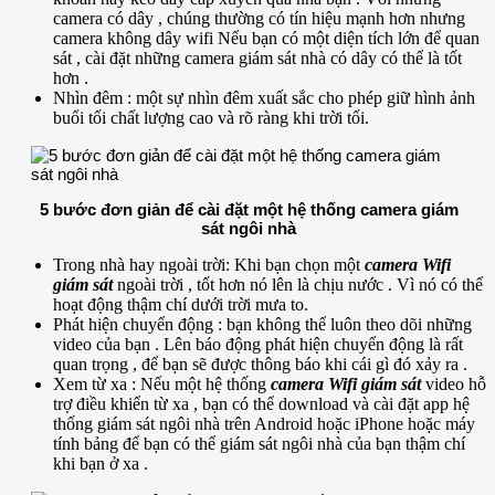
camera có dây , chúng thường có tín hiệu mạnh hơn nhưng
camera không dây wifi Nếu bạn có một diện tích lớn để quan
sát , cài đặt những camera giám sát nhà có dây có thể là tốt
hơn .
Nhìn đêm : một sự nhìn đêm xuất sắc cho phép giữ hình ảnh
buổi tối chất lượng cao và rõ ràng khi trời tối.
5 bước đơn giản để cài đặt một hệ thống camera giám
sát ngôi nhà
Trong nhà hay ngoài trời: Khi bạn chọn một
camera Wifi
giám sát
ngoài trời , tốt hơn nó lên là chịu nước . Vì nó có thể
hoạt động thậm chí dưới trời mưa to.
Phát hiện chuyển động : bạn không thể luôn theo dõi những
video của bạn . Lên báo động phát hiện chuyển động là rất
quan trọng , để bạn sẽ được thông báo khi cái gì đó xảy ra .
Xem từ xa : Nếu một hệ thống
camera Wifi giám sát
video hỗ
trợ điều khiển từ xa , bạn có thể download và cài đặt app hệ
thống giám sát ngôi nhà trên Android hoặc iPhone hoặc máy
tính bảng để bạn có thể giám sát ngôi nhà của bạn thậm chí
khi bạn ở xa .