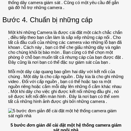
thống dây camera giám sát . Cũng có một yêu cầu để gắn
giá đỡ hỗ trợ những camera .
Bước 4. Chuẩn bị những cáp
Một khi những Camera là được cài đặt một cách chắc chắn
, điều tiếp theo bạn cần làm là sắp xếp những cáp nối . Cho
tất cả đầu cuối của những các camera vào những lỗ bạn đã
khoan . Cách này , bạn có thể che giấu những dây và ngăn
cho chúng khỏi bị bào mòn . Bạn cũng có thể chọn một
phòng ở chỗ bạn muốn tất cả nhưng cáp của bạn được đặt .
Đây cũng là nơi bạn có thể đặc sự giám sát của bạn .
Mỗi một dây cáp quang bao gồm hai dây với kết nối của
chúng . Một dây là cho cấp nguồn . Dây kia là cho ghi những
video . Đối với cấp nguồn , bạn có thể hoặc tạo ra một
nguồn riêng hoặc cắm mỗi dây lên những ổ cắm khác nhau
. Một khi dây cho việc ghi được kết nối những đầu ghi , nó
sẽ được kết nối đến màn hình . Đây là nơi bạn có thể xem
tất cả những hình ảnh được ghi bởi những camera .
5 bước đơn giản để cài đặt một hệ thống camera giám
sát ngôi nhà