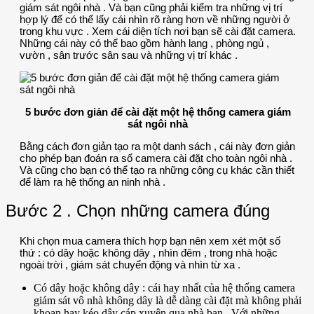
giám sát ngôi nhà . Và bạn cũng phải kiểm tra những vị trí
hợp lý để có thể lấy cái nhìn rõ ràng hơn về những người ở
trong khu vực . Xem cái diện tích nơi bạn sẽ cài đặt camera.
Những cái này có thể bao gồm hành lang , phòng ngủ ,
vườn , sân trước sân sau và những vị trí khác .
5 bước đơn giản để cài đặt một hệ thống camera giám
sát ngôi nhà
Bằng cách đơn giản tạo ra một danh sách , cái này đơn giản
cho phép bạn đoán ra số camera cài đặt cho toàn ngôi nhà .
Và cũng cho bạn có thể tạo ra những công cụ khác cần thiết
để làm ra hệ thống an ninh nhà .
Bước 2 . Chọn những camera đúng
Khi chọn mua camera thích hợp bạn nên xem xét một số
thứ : có dây hoặc không dây , nhìn đêm , trong nhà hoặc
ngoài trời , giám sát chuyển động và nhìn từ xa .
Có dây hoặc không dây : cái hay nhất của hệ thống camera
giám sát vô nhà không dây là dễ dàng cài đặt mà không phải
khoan hay kéo dây cáp xuyên qua nhà bạn . Với những