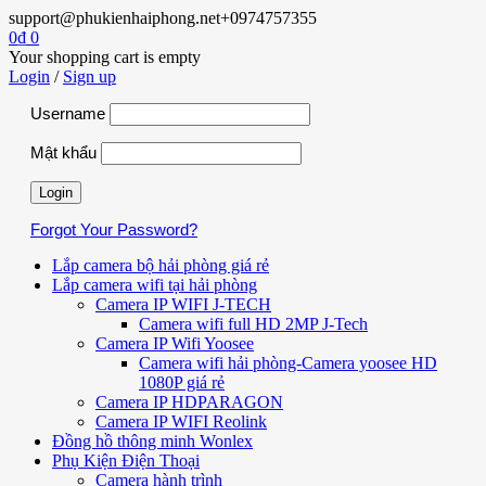
support@phukienhaiphong.net
+0974757355
0
₫
0
Your shopping cart is empty
Login
/
Sign up
Username
Mật khẩu
Forgot Your Password?
Lắp camera bộ hải phòng giá rẻ
Lắp camera wifi tại hải phòng
Camera IP WIFI J-TECH
Camera wifi full HD 2MP J-Tech
Camera IP Wifi Yoosee
Camera wifi hải phòng-Camera yoosee HD
1080P giá rẻ
Camera IP HDPARAGON
Camera IP WIFI Reolink
Đồng hồ thông minh Wonlex
Phụ Kiện Điện Thoại
Camera hành trình