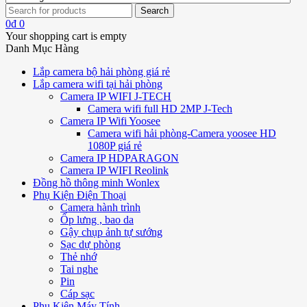
0
₫
0
Your shopping cart is empty
Danh Mục Hàng
Lắp camera bộ hải phòng giá rẻ
Lắp camera wifi tại hải phòng
Camera IP WIFI J-TECH
Camera wifi full HD 2MP J-Tech
Camera IP Wifi Yoosee
Camera wifi hải phòng-Camera yoosee HD
1080P giá rẻ
Camera IP HDPARAGON
Camera IP WIFI Reolink
Đồng hồ thông minh Wonlex
Phụ Kiện Điện Thoại
Camera hành trình
Ốp lưng , bao da
Gậy chụp ảnh tự sướng
Sạc dự phòng
Thẻ nhớ
Tai nghe
Pin
Cáp sạc
Phụ Kiện Máy Tính