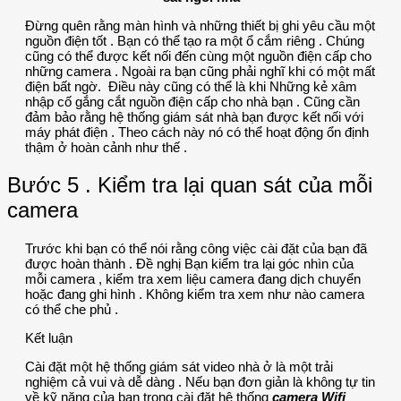
Đừng quên rằng màn hình và những thiết bị ghi yêu cầu một
nguồn điện tốt . Bạn có thể tạo ra một ổ cắm riêng . Chúng
cũng có thể được kết nối đến cùng một nguồn điện cấp cho
những camera . Ngoài ra bạn cũng phải nghĩ khi có một mất
điện bất ngờ. Điều này cũng có thể là khi Những kẻ xâm
nhập cố gắng cắt nguồn điện cấp cho nhà bạn . Cũng cần
đảm bảo rằng hệ thống giám sát nhà bạn được kết nối với
máy phát điện . Theo cách này nó có thể hoạt động ổn định
thậm ở hoàn cảnh như thế .
Bước 5 . Kiểm tra lại quan sát của mỗi
camera
Trước khi bạn có thể nói rằng công việc cài đặt của bạn đã
được hoàn thành . Đề nghị Bạn kiểm tra lại góc nhìn của
mỗi camera , kiểm tra xem liệu camera đang dịch chuyển
hoặc đang ghi hình . Không kiểm tra xem như nào camera
có thể che phủ .
Kết luận
Cài đặt một hệ thống giám sát video nhà ở là một trải
nghiệm cả vui và dễ dàng . Nếu bạn đơn giản là không tự tin
về kỹ năng của bạn trong cài đặt hệ thống
camera Wifi