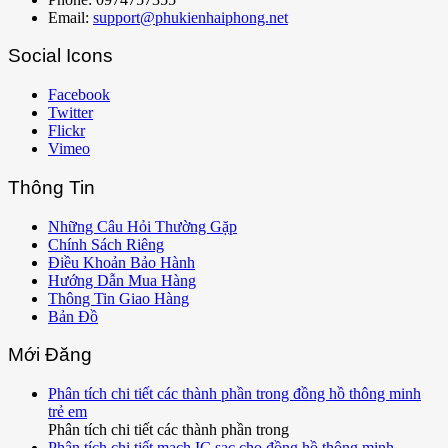
Email:
support@phukienhaiphong.net
Social Icons
Facebook
Twitter
Flickr
Vimeo
Thông Tin
Những Câu Hỏi Thường Gặp
Chính Sách Riêng
Điều Khoản Bảo Hành
Hướng Dẫn Mua Hàng
Thông Tin Giao Hàng
Bản Đồ
Mới Đăng
Phân tích chi tiết các thành phần trong đồng hồ thông minh
trẻ em
Phân tích chi tiết các thành phần trong
Phân tích chi tiết mạch IC sạc cho đồng hồ thông minh