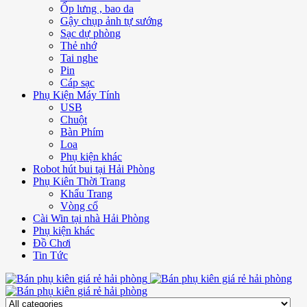
Ốp lưng , bao da
Gậy chụp ảnh tự sướng
Sạc dự phòng
Thẻ nhớ
Tai nghe
Pin
Cáp sạc
Phụ Kiện Máy Tính
USB
Chuột
Bàn Phím
Loa
Phụ kiện khác
Robot hút bui tại Hải Phòng
Phụ Kiên Thời Trang
Khẩu Trang
Vòng cổ
Cài Win tại nhà Hải Phòng
Phụ kiện khác
Đồ Chơi
Tin Tức