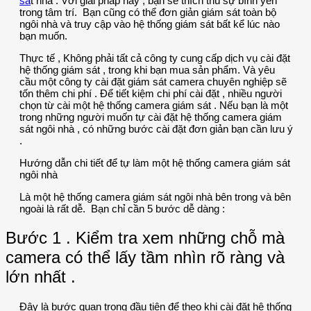
sá
t nhà . Với giải pháp này , bạn sẽ thích thú sự bình yên
trong tâm trí. Bạn cũng có thể đơn giản giám sát toàn bộ
ngôi nhà và truy cập vào hệ thống giám sát bất kể lúc nào
bạn muốn.
Thực tế , Không phải tất cả công ty cung cấp dịch vụ cài đặt
hệ thống giám sát , trong khi bạn mua sản phẩm. Và yêu
cầu một công ty cài đặt giám sát camera chuyên nghiệp sẽ
tốn thêm chi phí . Để tiết kiệm chi phí cài đặt , nhiều người
chọn từ cài một hệ thống camera giám sát . Nếu bạn là một
trong những người muốn tự cài đặt hệ thống camera giám
sát ngôi nhà , có những bước cài đặt đơn giản bạn cần lưu ý
.
Hướng dẫn chi tiết để tự làm một hệ thống camera giám sát
ngôi nhà
Là một hệ thống camera giám sát ngôi nhà bên trong và bên
ngoài là rất dễ. Bạn chỉ cần 5 bước dễ dàng :
Bước 1 . Kiểm tra xem những chỗ mà
camera có thể lấy tầm nhìn rõ ràng và
lớn nhất .
Đây là bước quan trọng đầu tiên để theo khi cài đặt hệ thống