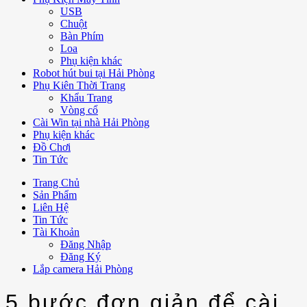
USB
Chuột
Bàn Phím
Loa
Phụ kiện khác
Robot hút bui tại Hải Phòng
Phụ Kiên Thời Trang
Khẩu Trang
Vòng cổ
Cài Win tại nhà Hải Phòng
Phụ kiện khác
Đồ Chơi
Tin Tức
Trang Chủ
Sản Phẩm
Liên Hệ
Tin Tức
Tài Khoản
Đăng Nhập
Đăng Ký
Lắp camera Hải Phòng
5 bước đơn giản để cài