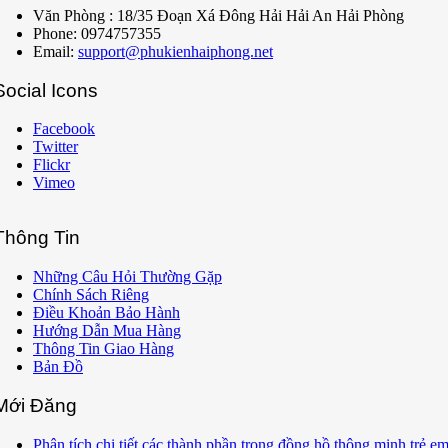
Văn Phòng : 18/35 Đoạn Xá Đông Hải Hải An Hải Phòng
Phone: 0974757355
Email:
support@phukienhaiphong.net
Social Icons
Facebook
Twitter
Flickr
Vimeo
Thông Tin
Những Câu Hỏi Thường Gặp
Chính Sách Riêng
Điều Khoản Bảo Hành
Hướng Dẫn Mua Hàng
Thông Tin Giao Hàng
Bản Đồ
Mới Đăng
Phân tích chi tiết các thành phần trong đồng hồ thông minh trẻ e