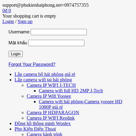
support@phukienhaiphong.net
+0974757355
0
₫
0
Your shopping cart is empty
Login
/
Sign up
Username
Mật khẩu
Forgot Your Password?
Lắp camera bộ hải phòng giá rẻ
Lắp camera wifi tại hải phòng
Camera IP WIFI J-TECH
Camera wifi full HD 2MP J-Tech
Camera IP Wifi Yoosee
Camera wifi hải phòng-Camera yoosee HD
1080P giá rẻ
Camera IP HDPARAGON
Camera IP WIFI Reolink
Đồng hồ thông minh Wonlex
Phụ Kiện Điện Thoại
Camera hành trình