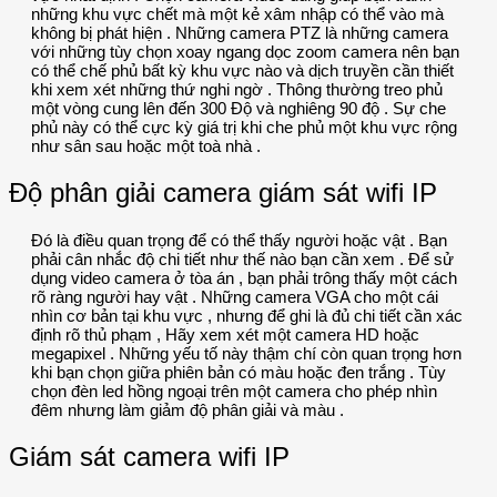
những khu vực chết mà một kẻ xâm nhập có thể vào mà
không bị phát hiện . Những camera PTZ là những camera
với những tùy chọn xoay ngang dọc zoom camera nên bạn
có thể chế phủ bất kỳ khu vực nào và dịch truyền cần thiết
khi xem xét những thứ nghi ngờ . Thông thường treo phủ
một vòng cung lên đến 300 Độ và nghiêng 90 độ . Sự che
phủ này có thể cực kỳ giá trị khi che phủ một khu vực rộng
như sân sau hoặc một toà nhà .
Độ phân giải camera giám sát wifi IP
Đó là điều quan trọng để có thể thấy người hoặc vật . Bạn
phải cân nhắc độ chi tiết như thế nào bạn cần xem . Để sử
dụng video camera ở tòa án , bạn phải trông thấy một cách
rõ ràng người hay vật . Những camera VGA cho một cái
nhìn cơ bản tại khu vực , nhưng để ghi là đủ chi tiết cần xác
định rõ thủ phạm , Hãy xem xét một camera HD hoặc
megapixel . Những yếu tố này thậm chí còn quan trọng hơn
khi bạn chọn giữa phiên bản có màu hoặc đen trắng . Tùy
chọn đèn led hồng ngoại trên một camera cho phép nhìn
đêm nhưng làm giảm độ phân giải và màu .
Giám sát camera wifi IP