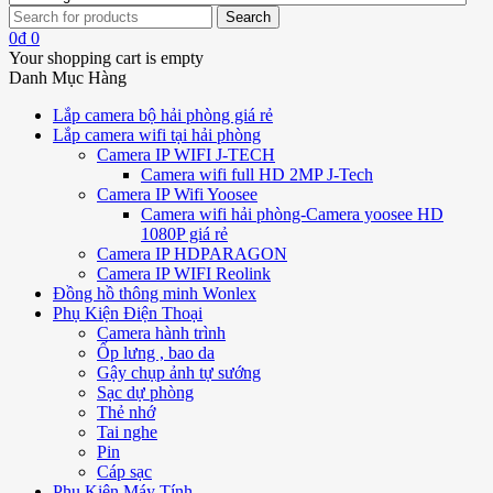
0
₫
0
Your shopping cart is empty
Danh Mục Hàng
Lắp camera bộ hải phòng giá rẻ
Lắp camera wifi tại hải phòng
Camera IP WIFI J-TECH
Camera wifi full HD 2MP J-Tech
Camera IP Wifi Yoosee
Camera wifi hải phòng-Camera yoosee HD
1080P giá rẻ
Camera IP HDPARAGON
Camera IP WIFI Reolink
Đồng hồ thông minh Wonlex
Phụ Kiện Điện Thoại
Camera hành trình
Ốp lưng , bao da
Gậy chụp ảnh tự sướng
Sạc dự phòng
Thẻ nhớ
Tai nghe
Pin
Cáp sạc
Phụ Kiện Máy Tính