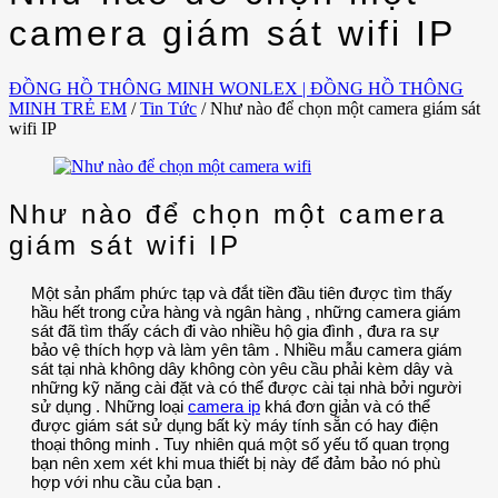
camera giám sát wifi IP
ĐỒNG HỒ THÔNG MINH WONLEX | ĐỒNG HỒ THÔNG
MINH TRẺ EM
/
Tin Tức
/
Như nào để chọn một camera giám sát
wifi IP
Như nào để chọn một camera
giám sát wifi IP
Một sản phẩm phức tạp và đắt tiền đầu tiên được tìm thấy
hầu hết trong cửa hàng và ngân hàng , những camera giám
sát đã tìm thấy cách đi vào nhiều hộ gia đình , đưa ra sự
bảo vệ thích hợp và làm yên tâm . Nhiều mẫu camera giám
sát tại nhà không dây không còn yêu cầu phải kèm dây và
những kỹ năng cài đặt và có thể được cài tại nhà bởi người
sử dụng . Những loại
camera ip
khá đơn giản và có thể
được giám sát sử dụng bất kỳ máy tính sẵn có hay điện
thoại thông minh . Tuy nhiên quá một số yếu tố quan trọng
bạn nên xem xét khi mua thiết bị này để đảm bảo nó phù
hợp với nhu cầu của bạn .