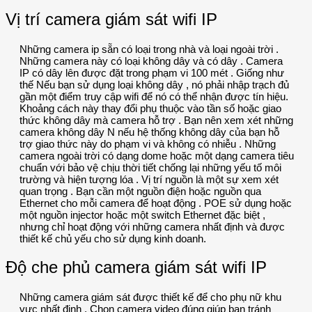
Vị trí camera giám sát wifi IP
Những camera ip sẵn có loại trong nhà và loại ngoài trời .
Những camera này có loại không dây và có dây . Camera
IP có dây lên được đặt trong phạm vi 100 mét . Giống như
thế Nếu bạn sử dụng loại không dây , nó phải nhập trạch đủ
gần một điểm truy cập wifi để nó có thể nhận được tín hiệu.
Khoảng cách này thay đổi phụ thuộc vào tần số hoặc giao
thức không dây mà camera hỗ trợ . Bạn nên xem xét những
camera không dây N nếu hệ thống không dây của bạn hỗ
trợ giao thức này do phạm vi và không có nhiễu . Những
camera ngoài trời có dạng dome hoặc một dạng camera tiêu
chuẩn với bảo vệ chịu thời tiết chống lại những yếu tố môi
trường và hiện tượng lóa . Vị trí nguồn là một sự xem xét
quan trọng . Bạn cần một nguồn điện hoặc nguồn qua
Ethernet cho mỗi camera để hoạt động . POE sử dụng hoặc
một nguồn injector hoặc một switch Ethernet đặc biệt ,
nhưng chỉ hoạt động với những camera nhất định và được
thiết kế chủ yếu cho sử dụng kinh doanh.
Độ che phủ camera giám sát wifi IP
Những camera giám sát được thiết kế để cho phụ nữ khu
vực nhất định . Chọn camera video đúng giúp bạn tránh