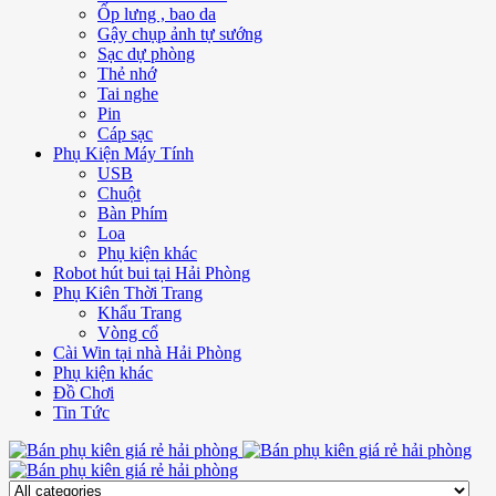
Ốp lưng , bao da
Gậy chụp ảnh tự sướng
Sạc dự phòng
Thẻ nhớ
Tai nghe
Pin
Cáp sạc
Phụ Kiện Máy Tính
USB
Chuột
Bàn Phím
Loa
Phụ kiện khác
Robot hút bui tại Hải Phòng
Phụ Kiên Thời Trang
Khẩu Trang
Vòng cổ
Cài Win tại nhà Hải Phòng
Phụ kiện khác
Đồ Chơi
Tin Tức