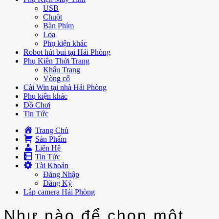
USB
Chuột
Bàn Phím
Loa
Phụ kiện khác
Robot hút bui tại Hải Phòng
Phụ Kiên Thời Trang
Khẩu Trang
Vòng cổ
Cài Win tại nhà Hải Phòng
Phụ kiện khác
Đồ Chơi
Tin Tức
Trang Chủ
Sản Phẩm
Liên Hệ
Tin Tức
Tài Khoản
Đăng Nhập
Đăng Ký
Lắp camera Hải Phòng
Như nào để chọn một