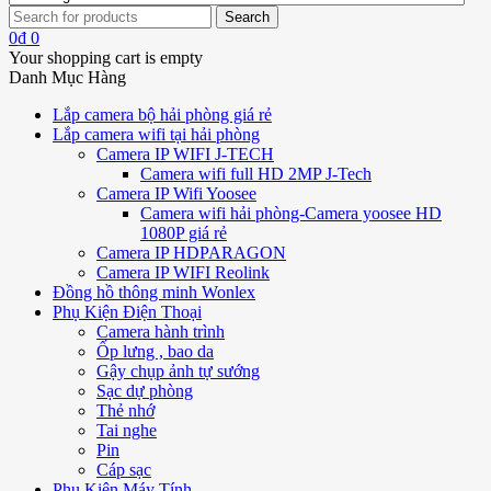
0
₫
0
Your shopping cart is empty
Danh Mục Hàng
Lắp camera bộ hải phòng giá rẻ
Lắp camera wifi tại hải phòng
Camera IP WIFI J-TECH
Camera wifi full HD 2MP J-Tech
Camera IP Wifi Yoosee
Camera wifi hải phòng-Camera yoosee HD
1080P giá rẻ
Camera IP HDPARAGON
Camera IP WIFI Reolink
Đồng hồ thông minh Wonlex
Phụ Kiện Điện Thoại
Camera hành trình
Ốp lưng , bao da
Gậy chụp ảnh tự sướng
Sạc dự phòng
Thẻ nhớ
Tai nghe
Pin
Cáp sạc
Phụ Kiện Máy Tính