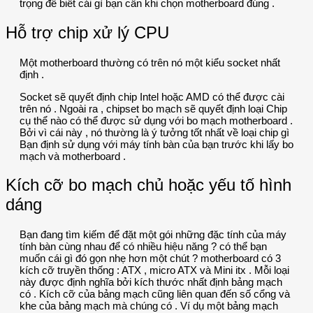
trọng để biết cái gì bạn cần khi chọn motherboard đúng .
Hỗ trợ chip xử lý CPU
Một motherboard thường có trên nó một kiểu socket nhất
định .
Socket sẽ quyết định chip Intel hoặc AMD có thể được cài
trên nó . Ngoài ra , chipset bo mạch sẽ quyết định loại Chip
cụ thể nào có thể được sử dụng với bo mạch motherboard .
Bởi vì cái này , nó thường là ý tưởng tốt nhất về loại chip gì
Bạn định sử dụng với máy tính bàn của bạn trước khi lấy bo
mạch và motherboard .
Kích cỡ bo mạch chủ hoặc yếu tố hình
dáng
Bạn đang tìm kiếm để đặt một gói những đặc tính của máy
tính bàn cùng nhau để có nhiều hiệu năng ? có thể bạn
muốn cái gì đó gọn nhẹ hơn một chút ? motherboard có 3
kích cỡ truyền thống : ATX , micro ATX và Mini itx . Mỗi loại
này được định nghĩa bởi kích thước nhất định bảng mạch
có . Kích cỡ của bảng mạch cũng liên quan đến số cổng và
khe của bảng mạch mà chúng có . Ví dụ một bảng mạch