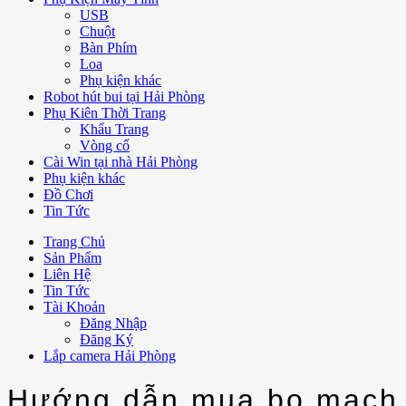
USB
Chuột
Bàn Phím
Loa
Phụ kiện khác
Robot hút bui tại Hải Phòng
Phụ Kiên Thời Trang
Khẩu Trang
Vòng cổ
Cài Win tại nhà Hải Phòng
Phụ kiện khác
Đồ Chơi
Tin Tức
Trang Chủ
Sản Phẩm
Liên Hệ
Tin Tức
Tài Khoản
Đăng Nhập
Đăng Ký
Lắp camera Hải Phòng
Hướng dẫn mua bo mạch