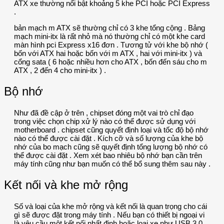
ATX xe thường nổi bật khoảng 5 khe PCI hoặc PCI Express
.
bản mạch m ATX sẽ thường chỉ có 3 khe tổng cộng . Bảng
mạch mini-itx là rất nhỏ mà nó thường chỉ có một khe card
màn hình pci Express x16 đơn . Tương tử với khe bộ nhớ (
bốn với ATX hai hoặc bốn với m ATX , hai với mini-itx ) và
cổng sata ( 6 hoặc nhiều hơn cho ATX , bốn đến sáu cho m
ATX , 2 đến 4 cho mini-itx ) .
Bộ nhớ
Như đã đề cập ở trên , chipset đóng một vai trò chỉ đạo
trong việc chọn chip xử lý nào có thể được sử dụng với
motherboard . chipset cũng quyết định loại và tốc độ bộ nhớ
nào có thể được cài đặt . Kích cỡ và số lượng của khe bộ
nhớ của bo mạch cũng sẽ quyết định tổng lượng bộ nhớ có
thể được cài đặt . Xem xét bao nhiêu bộ nhớ bạn cần trên
máy tính cũng như bạn muốn có thể bổ sung thêm sau này .
Kết nối và khe mở rộng
Số và loại của khe mở rộng và kết nối là quan trọng cho cái
gì sẽ được đặt trong máy tính . Nếu bạn có thiết bị ngoại vi
là yêu cầu một kết nối nhất định hoặc loại xe như USB 3.0,