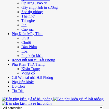
Ốp lưng , bao da
Gậy chụp ảnh tự sướng
Sạc dự phòng
Thẻ nhớ
Tai nghe
Pin
Cáp sạc
Phụ Kiện Máy Tính
USB
Chuột
Bàn Phím
Loa
Phụ kiện khác
Robot hút bui tại Hải Phòng
Phụ Kiên Thời Trang
Khẩu Trang
Vòng cổ
Cài Win tại nhà Hải Phòng
Phụ kiện khác
Đồ Chơi
Tin Tức