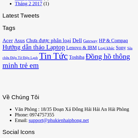
Tháng 2 2017
(1)
Latest Tweets
Tags
Acer
Asus
Dell
Chưa được phân loại
HP & Compaq
Gateway
Hướng dẫn tháo Laptop
Lenovo & IBM
Sony
Loại khác
Sửa
Tin Tức
Đồng hồ thông
Toshiba
chữa Điện Tử Điện Lạnh
minh trẻ em
Về Chúng Tôi
Văn Phòng : 18/35 Đoạn Xá Đông Hải Hải An Hải Phòng
Phone: 0974757355
Email:
support@phukienhaiphong.net
Social Icons