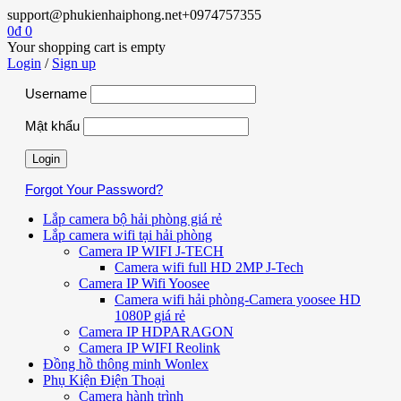
support@phukienhaiphong.net
+0974757355
0
₫
0
Your shopping cart is empty
Login
/
Sign up
Username
Mật khẩu
Forgot Your Password?
Lắp camera bộ hải phòng giá rẻ
Lắp camera wifi tại hải phòng
Camera IP WIFI J-TECH
Camera wifi full HD 2MP J-Tech
Camera IP Wifi Yoosee
Camera wifi hải phòng-Camera yoosee HD
1080P giá rẻ
Camera IP HDPARAGON
Camera IP WIFI Reolink
Đồng hồ thông minh Wonlex
Phụ Kiện Điện Thoại
Camera hành trình