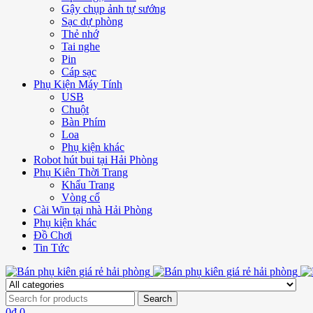
Gậy chụp ảnh tự sướng
Sạc dự phòng
Thẻ nhớ
Tai nghe
Pin
Cáp sạc
Phụ Kiện Máy Tính
USB
Chuột
Bàn Phím
Loa
Phụ kiện khác
Robot hút bui tại Hải Phòng
Phụ Kiên Thời Trang
Khẩu Trang
Vòng cổ
Cài Win tại nhà Hải Phòng
Phụ kiện khác
Đồ Chơi
Tin Tức
0
₫
0