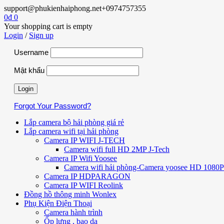
support@phukienhaiphong.net
+0974757355
0
₫
0
Your shopping cart is empty
Login
/
Sign up
Username
Mật khẩu
Forgot Your Password?
Lắp camera bộ hải phòng giá rẻ
Lắp camera wifi tại hải phòng
Camera IP WIFI J-TECH
Camera wifi full HD 2MP J-Tech
Camera IP Wifi Yoosee
Camera wifi hải phòng-Camera yoosee HD 1080P 
Camera IP HDPARAGON
Camera IP WIFI Reolink
Đồng hồ thông minh Wonlex
Phụ Kiện Điện Thoại
Camera hành trình
Ốp lưng , bao da