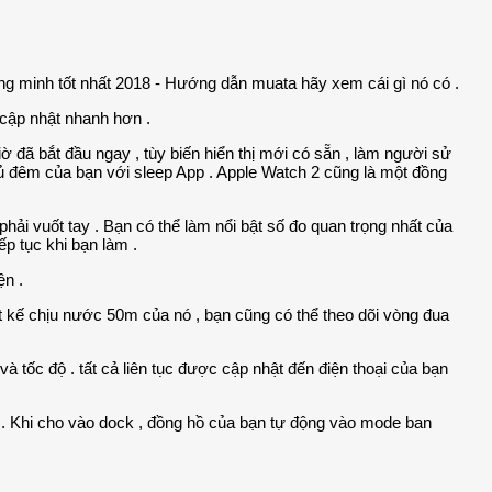
ta hãy xem cái gì nó có .
 cập nhật nhanh hơn .
 đã bắt đầu ngay , tùy biến hiển thị mới có sẵn , làm người sử
gủ đêm của bạn với sleep App . Apple Watch 2 cũng là một đồng
 phải vuốt tay . Bạn có thể làm nổi bật số đo quan trọng nhất của
p tục khi bạn làm .
ện .
ết kế chịu nước 50m của nó , bạn cũng có thể theo dõi vòng đua
à tốc độ . tất cả liên tục được cập nhật đến điện thoại của bạn
 . Khi cho vào dock , đồng hồ của bạn tự động vào mode ban