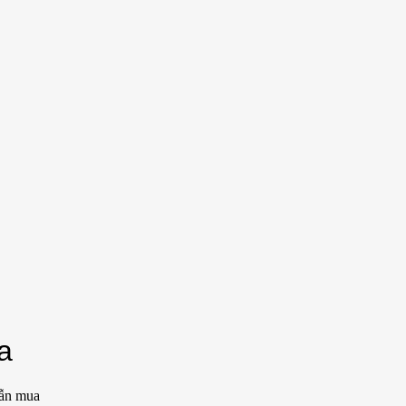
a
dẫn mua