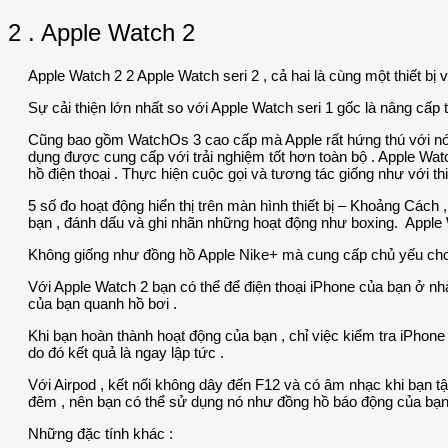
2 . Apple Watch 2
Apple Watch 2 2 Apple Watch seri 2 , cả hai là cùng một thiết b
Sự cải thiện lớn nhất so với Apple Watch seri 1 gốc là nâng cấp
Cũng bao gồm WatchOs 3 cao cấp mà Apple rất hứng thú với nó . 
dụng được cung cấp với trải nghiệm tốt hơn toàn bộ . Apple Wa
hồ điện thoại . Thực hiện cuộc gọi và tương tác giống như với thi
5 số đo hoạt động hiển thị trên màn hình thiết bị – Khoảng Cách ,
bạn , đánh dấu và ghi nhãn những hoạt động như boxing. Apple W
Không giống như đồng hồ Apple Nike+ mà cung cấp chủ yếu cho v
Với Apple Watch 2 bạn có thể để điện thoại iPhone của bạn ở nh
của bạn quanh hồ bơi .
Khi bạn hoàn thành hoạt động của bạn , chỉ việc kiểm tra iPhone
do đó kết quả là ngay lập tức .
Với Airpod , kết nối không dây đến F12 và có âm nhạc khi bạn 
đêm , nên bạn có thể sử dụng nó như đồng hồ báo động của bạn
Những đặc tính khác :