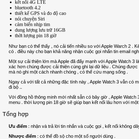
kết nối 4G LTE
bluetooth 4.2
thiết kế GPS và đo độ cao
nói chuyện Siri
cảm biến nhịp tim
dung lượng lưu trữ 16GB
thời lượng pin 18 giờ
Như bạn có thể thấy , nó cải tiến nhiều so với Apple Warch 2 . Kế
có . điều này cho bạn khả năng nhận cuộc gọi nhắn tin email ngh
Một sự cải thiện lớn mà Apple đã đẩy mạnh với Apple Watch 3 là c
xác hơn chúng được cải thiện cùng ghi lại dữ liệu . Chúng được
mà nó ghi một cách nhanh chóng , có thể cứu mạng sống .
Ngay cả với tất cả những đặc tính này , Apple Watch 3 vẫn có mộ
đi bộ ..
Với đồng hồ thông minh mới nhất sẵn có bây giờ , Apple Watch
menu . thời lượng pin 18 giờ sẽ giúp bạn kết nối lâu hơn với mộ
Tổng hợp
Ưu điểm
: nhận và trả lời tin nhắn và cuộc gọi , kết nối không dây
Nhược điểm
: có thể đồ sộ cho một số người dùng .