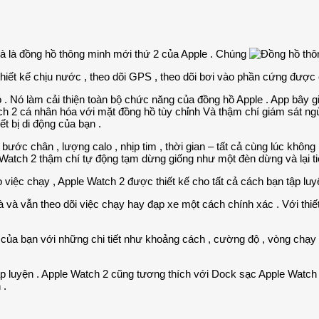
ị và là đồng hồ thông minh mới thứ 2 của Apple . Chúng
 thiết kế chịu nước , theo dõi GPS , theo dõi bơi vào phần cứng được
Nó làm cải thiện toàn bộ chức năng của đồng hồ Apple . App bây giờ
tch 2 cá nhân hóa với mặt đồng hồ tùy chỉnh Và thậm chí giám sát n
ết bị di động của bạn .
 bước chân , lượng calo , nhịp tim , thời gian – tất cả cùng lúc không
atch 2 thậm chí tự động tạm dừng giống như một đèn dừng và lại tiế
iệc chạy , Apple Watch 2 được thiết kế cho tất cả cách bạn tập luy
à và vẫn theo dõi việc chạy hay đạp xe một cách chính xác . Với thi
 của bạn với những chi tiết như khoảng cách , cường độ , vòng chạy v
tập luyện . Apple Watch 2 cũng tương thích với Dock sạc Apple Watch
 .