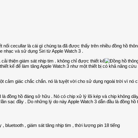
t nối cecullar là cái gì chúng ta đã được thấy trên nhiều đồng hồ thô
e nhạc và sử dụng Siri từ Apple Watch 3 .
ải thiện giám sát nhịp tim . không chỉ được thiết kế
 thiết kế để làm tăng Apple Watch 3 như một thiết bị có khả năng cứ
t cảm giác chắc chắn. nó là tuyệt vời cho sử dụng ngoài trời vì nó 
 3 là đồng hồ đáng sở hữu . Nó có chip xử lý lõi kép và chip khôn
t lần sạc đầy . Do những lý do này Apple Watch 3 dẫn đầu là đồng hồ
 , bluetooth , giám sát tăng nhịp tim , thời lượng pin 18 tiếng