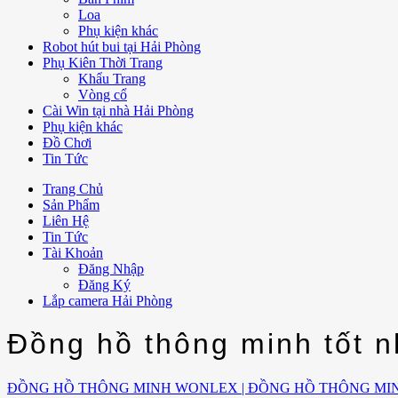
Loa
Phụ kiện khác
Robot hút bui tại Hải Phòng
Phụ Kiên Thời Trang
Khẩu Trang
Vòng cổ
Cài Win tại nhà Hải Phòng
Phụ kiện khác
Đồ Chơi
Tin Tức
Trang Chủ
Sản Phẩm
Liên Hệ
Tin Tức
Tài Khoản
Đăng Nhập
Đăng Ký
Lắp camera Hải Phòng
Đồng hồ thông minh tốt 
ĐỒNG HỒ THÔNG MINH WONLEX | ĐỒNG HỒ THÔNG MI