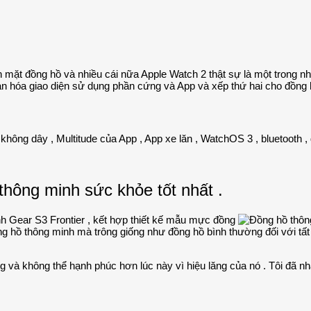
nh mặt đồng hồ và nhiều cái nữa Apple Watch 2 thật sự là một trong n
ản hóa giao diện sử dụng phần cứng và App và xếp thứ hai cho đồng h
i không dây , Multitude của App , App xe lăn , WatchOS 3 , bluetooth 
thông minh sức khỏe tốt nhất .
h Gear S3 Frontier , kết hợp thiết kế mẫu mực đồng
ng hồ thông minh mà trông giống như đồng hồ bình thường đối với tấ
ng và không thể hạnh phúc hơn lúc này vì hiệu lăng của nó . Tôi đã 