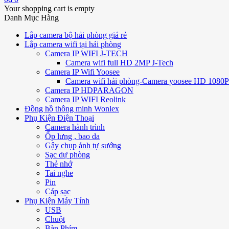
Your shopping cart is empty
Danh Mục Hàng
Lắp camera bộ hải phòng giá rẻ
Lắp camera wifi tại hải phòng
Camera IP WIFI J-TECH
Camera wifi full HD 2MP J-Tech
Camera IP Wifi Yoosee
Camera wifi hải phòng-Camera yoosee HD 1080P 
Camera IP HDPARAGON
Camera IP WIFI Reolink
Đồng hồ thông minh Wonlex
Phụ Kiện Điện Thoại
Camera hành trình
Ốp lưng , bao da
Gậy chụp ảnh tự sướng
Sạc dự phòng
Thẻ nhớ
Tai nghe
Pin
Cáp sạc
Phụ Kiện Máy Tính
USB
Chuột
Bàn Phím