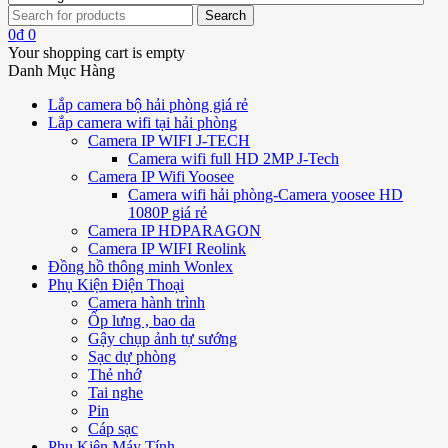
0
₫
0
Your shopping cart is empty
Danh Mục Hàng
Lắp camera bộ hải phòng giá rẻ
Lắp camera wifi tại hải phòng
Camera IP WIFI J-TECH
Camera wifi full HD 2MP J-Tech
Camera IP Wifi Yoosee
Camera wifi hải phòng-Camera yoosee HD
1080P giá rẻ
Camera IP HDPARAGON
Camera IP WIFI Reolink
Đồng hồ thông minh Wonlex
Phụ Kiện Điện Thoại
Camera hành trình
Ốp lưng , bao da
Gậy chụp ảnh tự sướng
Sạc dự phòng
Thẻ nhớ
Tai nghe
Pin
Cáp sạc
Phụ Kiện Máy Tính