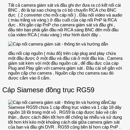
Tất cả camera giám sát và đầu ghi dvr đưa ra có kết nối cái
BNC , đó là tại sao chúng ta có bộ chuyển RCA cho BNC
đực ( 2 converter cho mỗi cáp nối ) . Đầu nối video và audio
( màu trắng và vàng ) ở đầu cuối của cáp nối PnP là RCA
đực . Khi gắn cáp PnP cho camera giám sát và đầu ghi ,
đầu tiên bạn phải gắn đầu nối RCA sáng BNC đến mỗi đầu
của video RCA ( màu vàng ) như hình dưới đây .
đầu nối cáp nguồn ( màu đỏ) trên cáp plug and play chứa
một đầu được ở một đầu và đầu cái ở một đầu kia . Camera
giám sát kèm với một đầu nguồn cái , để đầu đực của cáp
Plug and Play gắn với camera giám sát . Đầu cái sẽ gắn với
nguồn cấp cho camera . Nguồn cấp cho camera sau đó
được cắm vào ổ cắm.
Cáp Siamese đồng trục RG59
Cáp
Siamese RG59 chứa 1 cáp đồng trục video và 1 cặp 18 dây
nguồn 18 lõi trong một vỏ . RG59 là cáp được bảo vệ cẩn
thận , được cách điện tốt hơn để chống lại nhiễu và sử dụng
tốt hơn khi kéo một khoảng cách dài giữa camera giám sát
của bạn và đầu ghi DVR . RG59 cũng bền bỉ hơn cáp PnP .