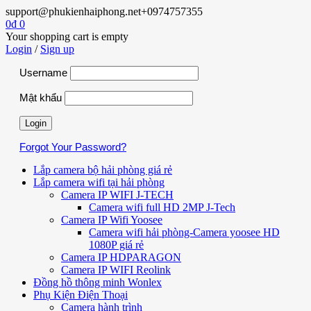
support@phukienhaiphong.net
+0974757355
0
₫
0
Your shopping cart is empty
Login
/
Sign up
Username
Mật khẩu
Forgot Your Password?
Lắp camera bộ hải phòng giá rẻ
Lắp camera wifi tại hải phòng
Camera IP WIFI J-TECH
Camera wifi full HD 2MP J-Tech
Camera IP Wifi Yoosee
Camera wifi hải phòng-Camera yoosee HD
1080P giá rẻ
Camera IP HDPARAGON
Camera IP WIFI Reolink
Đồng hồ thông minh Wonlex
Phụ Kiện Điện Thoại
Camera hành trình