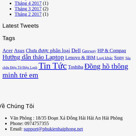
Tháng 4 2017
(1)
Tháng 3 2017
(2)
Tháng 2 2017
(1)
Latest Tweets
Tags
Acer
Asus
Dell
Chưa được phân loại
HP & Compaq
Gateway
Hướng dẫn tháo Laptop
Lenovo & IBM
Sony
Loại khác
Sửa
Tin Tức
Đồng hồ thông
Toshiba
chữa Điện Tử Điện Lạnh
minh trẻ em
Về Chúng Tôi
Văn Phòng : 18/35 Đoạn Xá Đông Hải Hải An Hải Phòng
Phone: 0974757355
Email:
support@phukienhaiphong.net