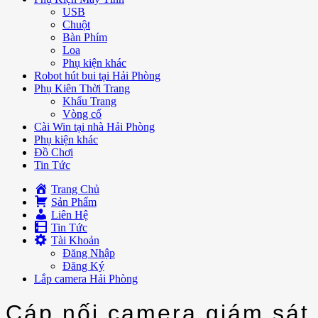
USB
Chuột
Bàn Phím
Loa
Phụ kiện khác
Robot hút bui tại Hải Phòng
Phụ Kiên Thời Trang
Khẩu Trang
Vòng cổ
Cài Win tại nhà Hải Phòng
Phụ kiện khác
Đồ Chơi
Tin Tức
Trang Chủ
Sản Phẩm
Liên Hệ
Tin Tức
Tài Khoản
Đăng Nhập
Đăng Ký
Lắp camera Hải Phòng
Cáp nối camera giám sát