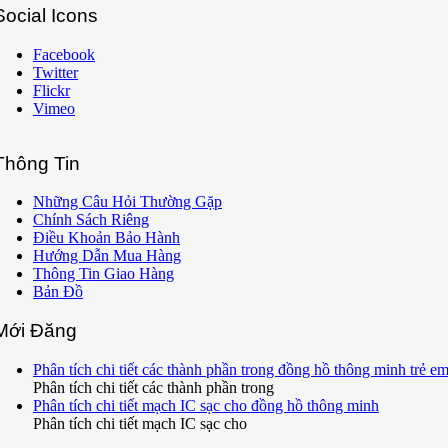
Social Icons
Facebook
Twitter
Flickr
Vimeo
Thông Tin
Những Câu Hỏi Thường Gặp
Chính Sách Riêng
Điều Khoản Bảo Hành
Hướng Dẫn Mua Hàng
Thông Tin Giao Hàng
Bản Đồ
Mới Đăng
Phân tích chi tiết các thành phần trong đồng hồ thông minh trẻ e
Phân tích chi tiết các thành phần trong
Phân tích chi tiết mạch IC sạc cho đồng hồ thông minh
Phân tích chi tiết mạch IC sạc cho