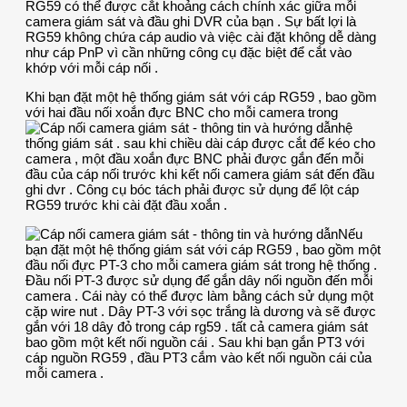
RG59 có thể được cắt khoảng cách chính xác giữa mỗi
camera giám sát và đầu ghi DVR của bạn . Sự bất lợi là
RG59 không chứa cáp audio và việc cài đặt không dễ dàng
như cáp PnP vì cần những công cụ đặc biệt để cắt vào
khớp với mỗi cáp nối .
Khi bạn đặt một hệ thống giám sát với cáp RG59 , bao gồm
với hai đầu nối xoắn đực BNC cho mỗi camera trong
hệ
thống giám sát . sau khi chiều dài cáp được cắt để kéo cho
camera , một đầu xoắn đực BNC phải được gắn đến mỗi
đầu của cáp nối trước khi kết nối camera giám sát đến đầu
ghi dvr . Công cụ bóc tách phải được sử dụng để lột cáp
RG59 trước khi cài đặt đầu xoắn .
Nếu
bạn đặt một hệ thống giám sát với cáp RG59 , bao gồm một
đầu nối đực PT-3 cho mỗi camera giám sát trong hệ thống .
Đầu nối PT-3 được sử dụng để gắn dây nối nguồn đến mỗi
camera . Cái này có thể được làm bằng cách sử dụng một
cặp wire nut . Dây PT-3 với sọc trắng là dương và sẽ được
gắn với 18 dây đỏ trong cáp rg59 . tất cả camera giám sát
bao gồm một kết nối nguồn cái . Sau khi bạn gắn PT3 với
cáp nguồn RG59 , đầu PT3 cắm vào kết nối nguồn cái của
mỗi camera .