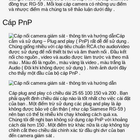
đồng trục RG-59 . Mỗi loại cáp camera có những ưu điểm
và nhược điểm mà chúng ta sẽ thảo luận dưới đây .
Cáp PnP
Cáp
cắm và sử dụng – Plug and play ( PnP) rất dễ để sử dụng .
Chúng giống nhiều với cáp tiêu chuẩn RCA cho audio/video
được sử dụng để nối thiết bị tivi và âm thanh nổi . Đầu kết
nối cho nguồn , video và audio được làm trước và theo mã
màu . Màu đỏ là nguồn , màu vàng là video , màu trắng là
Audio ( Đôi khi không được sử dụng ) . hình ảnh dưới đây
cho thấy một đầu của bộ cáp PnP .
Cáp plug and play có chiều dài 25 65 100 150 và 200 . Bạn
phải quyết định chiều dài cáp nào là tốt nhất cho việc cài đặt
của bạn . Một điểm trừ sử dụng các plug and play là áp
không được bảo vệ cẩn thận ( như cáp Siamese RG-59 )
nên bạn có thể bị nhiễu khi chạy khoảng cách quá xa.
Chúng tôi đề nghị bạn không sử dụng cáp PnP với khoảng
cách dài hơn 150 . Một điểm trừ khác nữa là cáp không tùy
chỉnh cắt theo chiều dài chính xác từ đầu ghi dvr của bạn
đến camera giám sát .