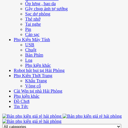
Ốp lưng , bao da
Gậy chụp ảnh tự sướng
Sạc dự phòng
Thẻ nhớ
Tai nghe
Pin
Cáp sạc
Phụ Kiện Máy Tính
USB
Chuột
Bàn Phím
Loa
Phụ kiện khác
Robot hút bui tại Hải Phòng
Phụ Kiên Thời Trang
Khẩu Trang
Vòng cổ
Cài Win tại nhà Hải Phòng
Phụ kiện khác
Đồ Chơi
Tin Tức