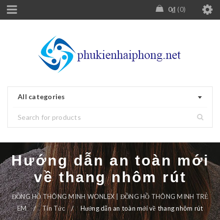
0
₫
0
All categories
Hướng dẫn an toàn mới
về thang nhôm rút
ĐỒNG HỒ THÔNG MINH WONLEX | ĐỒNG HỒ THÔNG MINH TRẺ
EM
/
Tin Tức
/
Hướng dẫn an toàn mới về thang nhôm rút