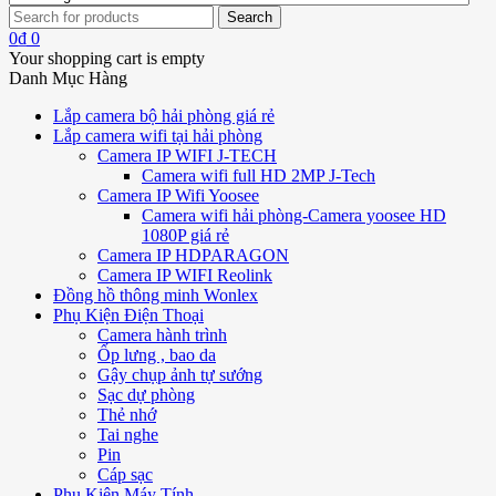
0
₫
0
Your shopping cart is empty
Danh Mục Hàng
Lắp camera bộ hải phòng giá rẻ
Lắp camera wifi tại hải phòng
Camera IP WIFI J-TECH
Camera wifi full HD 2MP J-Tech
Camera IP Wifi Yoosee
Camera wifi hải phòng-Camera yoosee HD
1080P giá rẻ
Camera IP HDPARAGON
Camera IP WIFI Reolink
Đồng hồ thông minh Wonlex
Phụ Kiện Điện Thoại
Camera hành trình
Ốp lưng , bao da
Gậy chụp ảnh tự sướng
Sạc dự phòng
Thẻ nhớ
Tai nghe
Pin
Cáp sạc
Phụ Kiện Máy Tính