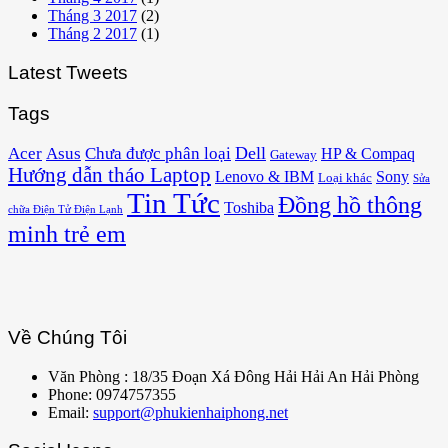
Tháng 3 2017
(2)
Tháng 2 2017
(1)
Latest Tweets
Tags
Acer
Asus
Dell
Chưa được phân loại
HP & Compaq
Gateway
Hướng dẫn tháo Laptop
Lenovo & IBM
Sony
Loại khác
Sửa
Tin Tức
Đồng hồ thông
Toshiba
chữa Điện Tử Điện Lạnh
minh trẻ em
Về Chúng Tôi
Văn Phòng : 18/35 Đoạn Xá Đông Hải Hải An Hải Phòng
Phone: 0974757355
Email:
support@phukienhaiphong.net