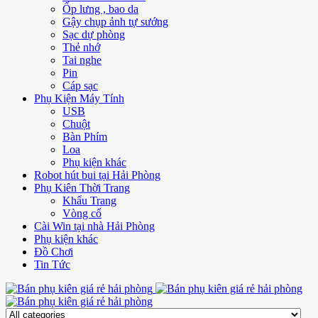
Ốp lưng , bao da
Gậy chụp ảnh tự sướng
Sạc dự phòng
Thẻ nhớ
Tai nghe
Pin
Cáp sạc
Phụ Kiện Máy Tính
USB
Chuột
Bàn Phím
Loa
Phụ kiện khác
Robot hút bui tại Hải Phòng
Phụ Kiên Thời Trang
Khẩu Trang
Vòng cổ
Cài Win tại nhà Hải Phòng
Phụ kiện khác
Đồ Chơi
Tin Tức