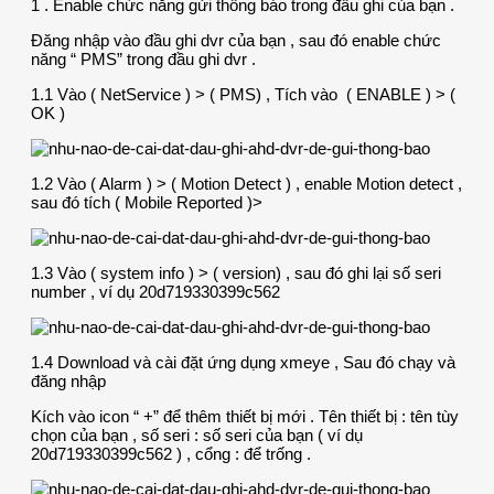
1 . Enable chức năng gửi thông báo trong đầu ghi của bạn .
Đăng nhập vào đầu ghi dvr của bạn , sau đó enable chức
năng “ PMS” trong đầu ghi dvr .
1.1 Vào ( NetService ) > ( PMS) , Tích vào ( ENABLE ) > (
OK )
1.2 Vào ( Alarm ) > ( Motion Detect ) , enable Motion detect ,
sau đó tích ( Mobile Reported )>
1.3 Vào ( system info ) > ( version) , sau đó ghi lại số seri
number , ví dụ 20d719330399c562
1.4 Download và cài đặt ứng dụng xmeye , Sau đó chạy và
đăng nhập
Kích vào icon “ +” để thêm thiết bị mới . Tên thiết bị : tên tùy
chọn của bạn , số seri : số seri của bạn ( ví dụ
20d719330399c562 ) , cổng : để trống .