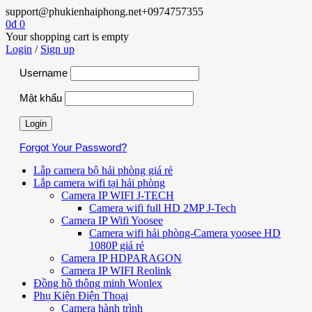
support@phukienhaiphong.net
+0974757355
0
₫
0
Your shopping cart is empty
Login
/
Sign up
Username
Mật khẩu
Forgot Your Password?
Lắp camera bộ hải phòng giá rẻ
Lắp camera wifi tại hải phòng
Camera IP WIFI J-TECH
Camera wifi full HD 2MP J-Tech
Camera IP Wifi Yoosee
Camera wifi hải phòng-Camera yoosee HD
1080P giá rẻ
Camera IP HDPARAGON
Camera IP WIFI Reolink
Đồng hồ thông minh Wonlex
Phụ Kiện Điện Thoại
Camera hành trình