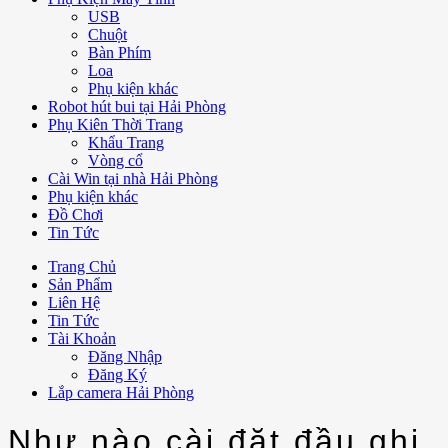
USB
Chuột
Bàn Phím
Loa
Phụ kiện khác
Robot hút bui tại Hải Phòng
Phụ Kiên Thời Trang
Khẩu Trang
Vòng cổ
Cài Win tại nhà Hải Phòng
Phụ kiện khác
Đồ Chơi
Tin Tức
Trang Chủ
Sản Phẩm
Liên Hệ
Tin Tức
Tài Khoản
Đăng Nhập
Đăng Ký
Lắp camera Hải Phòng
Như nào cài đặt đầu ghi